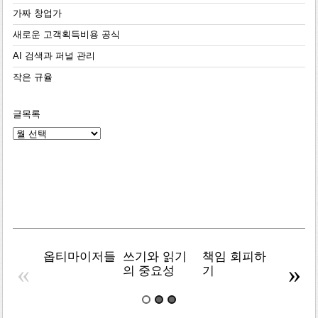
가짜 창업가
새로운 고객획득비용 공식
AI 검색과 퍼널 관리
작은 규율
글목록
글
목
록
옵티마이저들
쓰기와 읽기
책임 회피하
복잡주
«
»
의 중요성
기