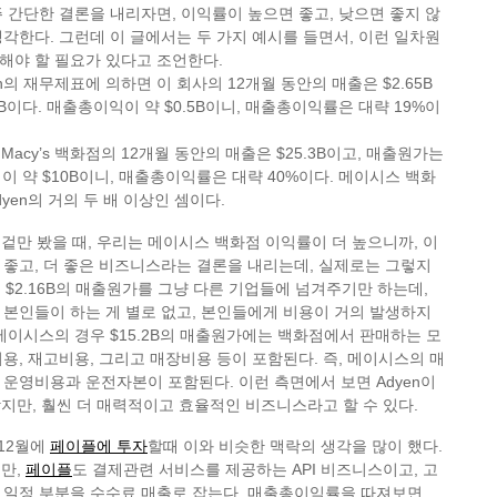
 간단한 결론을 내리자면, 이익률이 높으면 좋고, 낮으면 좋지 않
각한다. 그런데 이 글에서는 두 가지 예시를 들면서, 이런 일차원
해야 할 필요가 있다고 조언한다.
n의 재무제표에 의하면 이 회사의 12개월 동안의 매출은 $2.65B
6B이다. 매출총이익이 약 $0.5B이니, 매출총이익률은 대략 19%이
 Macy’s 백화점의 12개월 동안의 매출은 $25.3B이고, 매출원가는
익이 약 $10B이니, 매출총이익률은 대략 40%이다. 메이시스 백화
yen의 거의 두 배 이상인 셈이다.
, 겉만 봤을 때, 우리는 메이시스 백화점 이익률이 더 높으니까, 이
좋고, 더 좋은 비즈니스라는 결론을 내리는데, 실제로는 그렇지
은 $2.16B의 매출원가를 그냥 다른 기업들에 넘겨주기만 하는데,
본인들이 하는 게 별로 없고, 본인들에게 비용이 거의 발생하지
메이시스의 경우 $15.2B의 매출원가에는 백화점에서 판매하는 모
용, 재고비용, 그리고 매장비용 등이 포함된다. 즉, 메이시스의 매
운영비용과 운전자본이 포함된다. 이런 측면에서 보면 Adyen이
 낮지만, 훨씬 더 매력적이고 효율적인 비즈니스라고 할 수 있다.
 12월에
페이플에 투자
할때 이와 비슷한 맥락의 생각을 많이 했다.
지만,
페이플
도 결제관련 서비스를 제공하는 API 비즈니스이고, 고
 일정 부분을 수수료 매출로 잡는다. 매출총이익률을 따져보면,