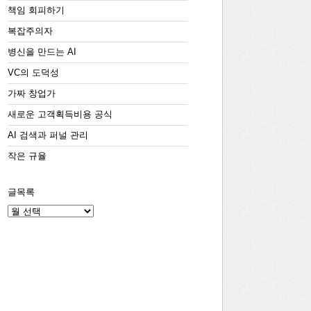
책임 회피하기
복잡주의자
병신을 만드는 AI
VC의 도덕성
가짜 창업가
새로운 고객획득비용 공식
AI 검색과 퍼널 관리
작은 규율
글목록
글
목
록