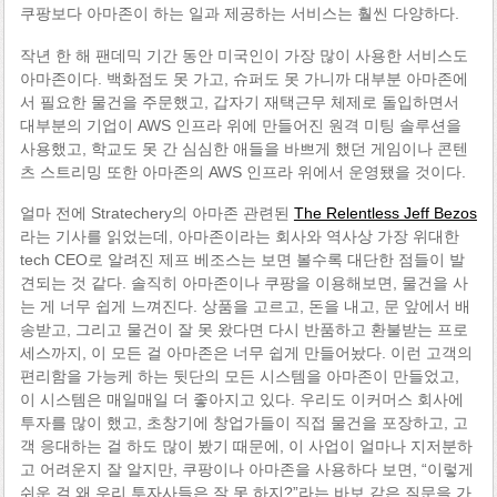
쿠팡보다 아마존이 하는 일과 제공하는 서비스는 훨씬 다양하다.
작년 한 해 팬데믹 기간 동안 미국인이 가장 많이 사용한 서비스도
아마존이다. 백화점도 못 가고, 슈퍼도 못 가니까 대부분 아마존에
서 필요한 물건을 주문했고, 갑자기 재택근무 체제로 돌입하면서
대부분의 기업이 AWS 인프라 위에 만들어진 원격 미팅 솔루션을
사용했고, 학교도 못 간 심심한 애들을 바쁘게 했던 게임이나 콘텐
츠 스트리밍 또한 아마존의 AWS 인프라 위에서 운영됐을 것이다.
얼마 전에 Stratechery의 아마존 관련된
The Relentless Jeff Bezos
라는 기사를 읽었는데, 아마존이라는 회사와 역사상 가장 위대한
tech CEO로 알려진 제프 베조스는 보면 볼수록 대단한 점들이 발
견되는 것 같다. 솔직히 아마존이나 쿠팡을 이용해보면, 물건을 사
는 게 너무 쉽게 느껴진다. 상품을 고르고, 돈을 내고, 문 앞에서 배
송받고, 그리고 물건이 잘 못 왔다면 다시 반품하고 환불받는 프로
세스까지, 이 모든 걸 아마존은 너무 쉽게 만들어놨다. 이런 고객의
편리함을 가능케 하는 뒷단의 모든 시스템을 아마존이 만들었고,
이 시스템은 매일매일 더 좋아지고 있다. 우리도 이커머스 회사에
투자를 많이 했고, 초창기에 창업가들이 직접 물건을 포장하고, 고
객 응대하는 걸 하도 많이 봤기 때문에, 이 사업이 얼마나 지저분하
고 어려운지 잘 알지만, 쿠팡이나 아마존을 사용하다 보면, “이렇게
쉬운 걸 왜 우리 투자사들은 잘 못 하지?”라는 바보 같은 질문을 가