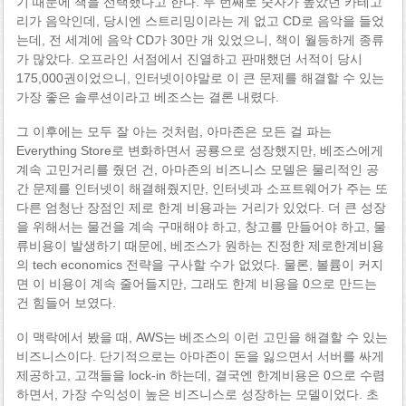
기 때문에 책을 선택했다고 한다. 두 번째로 숫자가 높았던 카테고
리가 음악인데, 당시엔 스트리밍이라는 게 없고 CD로 음악을 들었
는데, 전 세계에 음악 CD가 30만 개 있었으니, 책이 월등하게 종류
가 많았다. 오프라인 서점에서 진열하고 판매했던 서적이 당시
175,000권이었으니, 인터넷이야말로 이 큰 문제를 해결할 수 있는
가장 좋은 솔루션이라고 베조스는 결론 내렸다.
그 이후에는 모두 잘 아는 것처럼, 아마존은 모든 걸 파는
Everything Store로 변화하면서 공룡으로 성장했지만, 베조스에게
계속 고민거리를 줬던 건, 아마존의 비즈니스 모델은 물리적인 공
간 문제를 인터넷이 해결해줬지만, 인터넷과 소프트웨어가 주는 또
다른 엄청난 장점인 제로 한계 비용과는 거리가 있었다. 더 큰 성장
을 위해서는 물건을 계속 구매해야 하고, 창고를 만들어야 하고, 물
류비용이 발생하기 때문에, 베조스가 원하는 진정한 제로한계비용
의 tech economics 전략을 구사할 수가 없었다. 물론, 볼륨이 커지
면 이 비용이 계속 줄어들지만, 그래도 한계 비용을 0으로 만드는
건 힘들어 보였다.
이 맥락에서 봤을 때, AWS는 베조스의 이런 고민을 해결할 수 있는
비즈니스이다. 단기적으로는 아마존이 돈을 잃으면서 서버를 싸게
제공하고, 고객들을 lock-in 하는데, 결국엔 한계비용은 0으로 수렴
하면서, 가장 수익성이 높은 비즈니스로 성장하는 모델이었다. 초