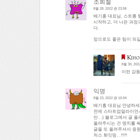
조희철
8월 28, 2022 @ 23:58
배기홍 대표님, 스트롱 
시작하고, 더 나은 과정
다.
앞으로도 좋은 팀이 되길
Kiho
8월 30, 202
이런 감동
익명
8월 23, 2022 @ 10:04
배기홍 대표님 안녕하세
전에 스타트업얼라이언스
만…) 블로그에서 글 올
올려주시는 건 명치를 쎄
글을 또 올려주셔서 응원
처스 화잇띵…!!!!!