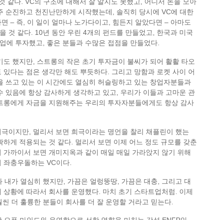
것 같다. VC의 구조에 대해서 잘 알지도 못했고, 어디서 돈을 모아
주 순진하고 천진난만하게 시작했는데, 솔직히 당시에 VC에 대한
면 – 즉, 이 일이 얼마나 노가다이고, 힘든지 알았다면 – 아마도
 것 같다. 10년 동안 우린 4개의 펀드를 만들었고, 한국과 미국
트업에 투자했고, 좋은 분들과 수많은 접점을 만들었다.
기도 했지만, 스트롱의 작은 초기 투자금이 불씨가 되어 활활 타오
 있다는 점은 생각만 해도 뿌듯하다. 그리고 망함과 로켓 사이 어
을 쓰고 있는 이 시간에도 열심히 허슬링하고 있는 창업자분들과
수 있음에 항상 감사하게 생각하고 있고, 우리가 이들과 고마운 관
스트롱에게 자금을 지원해주는 우리의 투자자분들에게도 항상 감사
비극이지만, 멀리서 보면 희극이라는 명언을 찰리 채플린이 했는
확하게 적용되는 것 같다. 멀리서 보면 이제 어느 정도 규모를 갖춘
 가까이서 보면 개미지옥과 같이 매일 매일 가라앉지 않기 위해
 좌충우돌하는 VC이다.
과 내가 열심히 했지만, 가끔은 얼렁뚱땅, 가끔은 대충, 그리고 대
 상황에 따라서 회사를 운영했다. 마치 초기 스타트업처럼. 이제
훨씬 더 훌륭한 분들이 회사를 더 잘 운영할 거라고 믿는다.