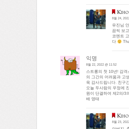
Kiho
8월 24, 202
유진님 안
끔씩 보고 
코멘트 고
다
Tha
익명
8월 22, 2022 @ 11:52
스트롱의 첫 10년! 감
의 그간의 어려움과 고생
욱 감사드립니다. 친구간
오늘 두사람의 우정에 
원이 단결하여 제2의/3
배 영태
Kiho
8월 23, 202
아버지,