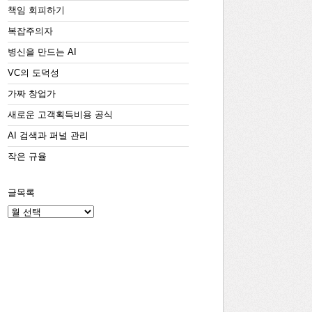
책임 회피하기
복잡주의자
병신을 만드는 AI
VC의 도덕성
가짜 창업가
새로운 고객획득비용 공식
AI 검색과 퍼널 관리
작은 규율
글목록
글
목
록