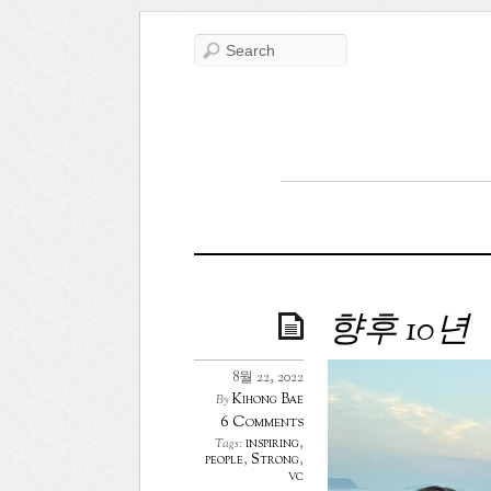
향후 10년
8월 22, 2022
Kihong Bae
By
6 Comments
inspiring
,
Tags:
people
,
Strong
,
vc