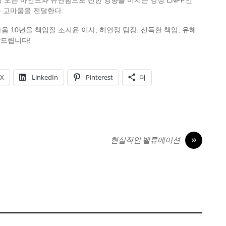
항상 오픈 마인드와 유연함으로 선한 영향을 미치는 강성 ENFP인
 큰 고마움을 전달한다.
음 10년을 책임질 조지윤 이사, 허연정 팀장, 신득환 책임, 유혜
탁드립니다!
X
LinkedIn
Pinterest
더
»
현실적인 밸류에이션