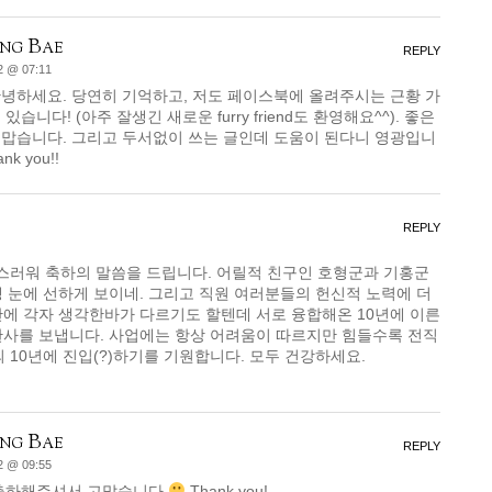
ng Bae
REPLY
2 @ 07:11
녕하세요. 당연히 기억하고, 저도 페이스북에 올려주시는 근황 가
있습니다! (아주 잘생긴 새로운 furry friend도 환영해요^^). 좋은
맙습니다. 그리고 두서없이 쓰는 글인데 도움이 된다니 영광입니
nk you!!
REPLY
격스러워 축하의 말씀을 드립니다. 어릴적 친구인 호형군과 기홍군
 눈에 선하게 보이네. 그리고 직원 여러분들의 헌신적 노력에 더
에 각자 생각한바가 다르기도 할텐데 서로 융합해온 10년에 이른
찬사를 보냅니다. 사업에는 항상 어려움이 따르지만 힘들수록 전직
의 10년에 진입(?)하기를 기원합니다. 모두 건강하세요.
ng Bae
REPLY
2 @ 09:55
 축하해주셔서 고맙습니다
Thank you!