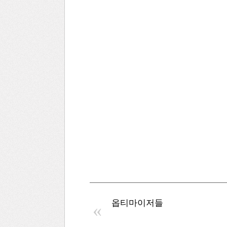
옵티마이저들
«