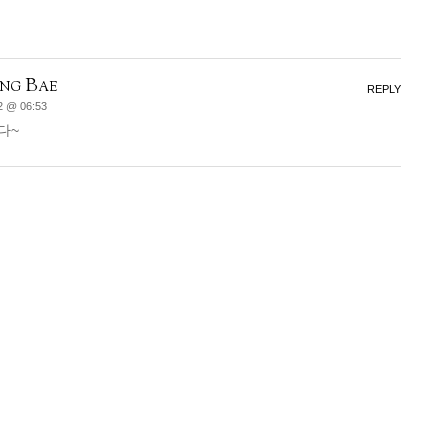
ng Bae
REPLY
2 @ 06:53
다~