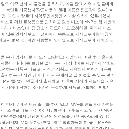
일로 아주 쉽게 내 물건을 등록하고, 이걸 판교 지역 사람들에게
 기능만을 제공했다(당근마켓의 원래 이름은 판교장터 였다). 이
 건, 과연 사람들이 지역주민이랑만 거래할 의향이 있을까였다.
비스를 위한 플랫폼으로 진화하고 있는 미소의 MVP는 웹 기반의
매칭 서비스였다. 집 청소가 필요하다고 요청하면, 뒤에서 미소
처에 있는 인력사무소에 전화해서 수동으로 가사도우미를 매칭해
험하고자 했던 건, 과연 사람들이 인터넷으로 가사도우미 서비스 신
들 수가 없기 때문에, 오래 고민하고 개발해서 10년 후에 출시한
 제품이 되리라는 보장은 없다. 우리가 생각하는 시장에서 먹힐만
 원하는 제품은 다르고, 시장의 상황도 지속해서 변하기 때문에
출시하는 건 시간 낭비다. 이런 문제점을 잘 해결할 수 있는 린 제
가 MVP를 빨리 만들어서 출시하고, 이후에 시장의 피드백을 지속
해서 시장이 원하는 것과 가장 근접하게 제품을 개발하는 방법이
한 번의 무거운 제품 출시를 하지 말고, MVP를 만들어서 가벼운
라는 조언을 나도 자주 하는데, 최근에 내가 느끼고 있는 건 MVP
향평준화 돼서 완전한 제품의 완성도를 가진 MVP도 꽤 있다는
식해서인지, 우리 투자사 포함, 많은 창업가들이 더 좋은 MVP를
있는데, 이로 인해서 긍정적인 결과 보단, 부정적인 결과가 더 눈