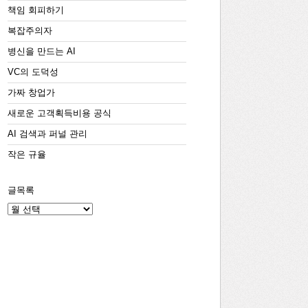
책임 회피하기
복잡주의자
병신을 만드는 AI
VC의 도덕성
가짜 창업가
새로운 고객획득비용 공식
AI 검색과 퍼널 관리
작은 규율
글목록
글
목
록