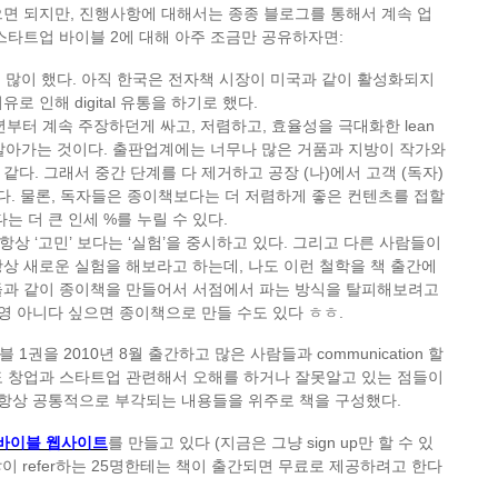
면 되지만, 진행사항에 대해서는 종종 블로그를 통해서 계속 업
스타트업 바이블 2에 대해 아주 조금만 공유하자면:
 많이 했다. 아직 한국은 전자책 시장이 미국과 같이 활성화되지
로 인해 digital 유통을 하기로 했다.
내가 작년부터 계속 주장하던게 싸고, 저렴하고, 효율성을 극대화한 lean
생을 살아가는 것이다. 출판업계에는 너무나 많은 거품과 지방이 작가와
같다. 그래서 중간 단계를 다 제거하고 공장 (나)에서 고객 (독자)
 한다. 물론, 독자들은 종이책보다는 더 저렴하게 좋은 컨텐츠를 접할
는 더 큰 인세 %를 누릴 수 있다.
: 나는 항상 ‘고민’ 보다는 ‘실험’을 중시하고 있다. 그리고 다른 사람들이
상 새로운 실험을 해보라고 하는데, 나도 이런 철학을 책 출간에
들과 같이 종이책을 만들어서 서점에서 파는 방식을 탈피해보려고
 영 아니다 싶으면 종이책으로 만들 수도 있다 ㅎㅎ.
 1권을 2010년 8월 출간하고 많은 사람들과 communication 할
도 창업과 스타트업 관련해서 오해를 하거나 잘못알고 있는 점들이
 항상 공통적으로 부각되는 내용들을 위주로 책을 구성했다.
바이블 웹사이트
를 만들고 있다 (지금은 그냥 sign up만 할 수 있
많이 refer하는 25명한테는 책이 출간되면 무료로 제공하려고 한다