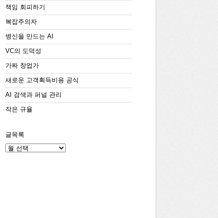
책임 회피하기
복잡주의자
병신을 만드는 AI
VC의 도덕성
가짜 창업가
새로운 고객획득비용 공식
AI 검색과 퍼널 관리
작은 규율
글목록
글
목
록