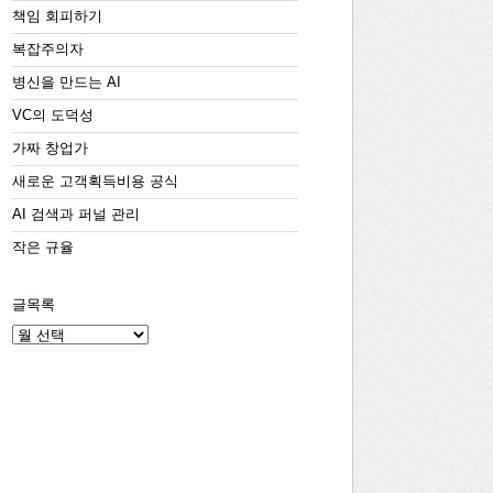
책임 회피하기
복잡주의자
병신을 만드는 AI
VC의 도덕성
가짜 창업가
새로운 고객획득비용 공식
AI 검색과 퍼널 관리
작은 규율
글목록
글
목
록