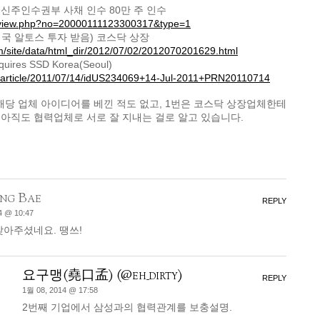
 신주인수권부 사채 인수 80만 주 인수
mtview.php?no=20000111123300317&type=1
미국 알토스 투자 받음) 코스닥 상장
om/site/data/html_dir/2012/07/02/2012070201629.html
quires SSD Korea(Seoul)
m/article/2011/07/14/idUS234069+14-Jul-2011+PRN20110714
해당 업체 아이디어를 베낀 적도 없고, 1번은 코스닥 상장업체한테
 아직도 협력업체로 서로 잘 지내는 걸로 알고 있습니다.
ng Bae
REPLY
4 @ 10:47
찾아주셨네요. 땡쓰!
요구맹(堯口孟) (@eh_dirty)
REPLY
1월 08, 2014 @ 17:58
2번째 기업에서 삼성과의 협력관계를 보충설명.