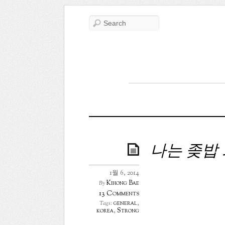
나는 좆밥
1월 6, 2014
Kihong Bae
By
13 Comments
general
,
Tags:
korea
,
Strong