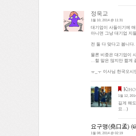
정욱교
1월 10, 2014 @ 11:31
대기업이 사들이기에 
아니면 그냥 대기업 지
전 둘 다 맞다고 봅니다.
물론 비중은 대기업이 
…할 말은 많지만 짧게 
ㅠ_ㅜ 이사님 한국오시면 
Kiho
1월 12, 201
길게 해도
요…)
요구맹(堯口孟) (@eh
1월 08, 2014 @ 02:19