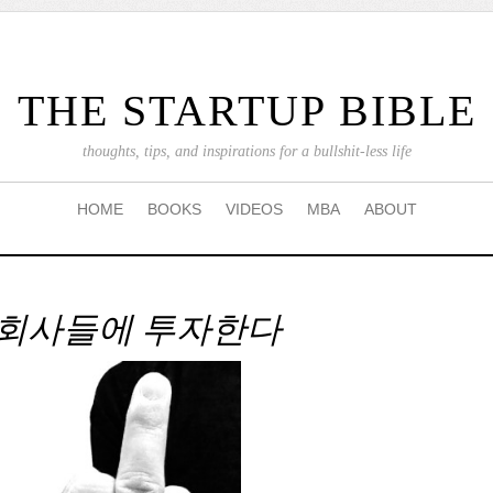
THE STARTUP BIBLE
thoughts, tips, and inspirations for a bullshit-less life
HOME
BOOKS
VIDEOS
MBA
ABOUT
 회사들에 투자한다