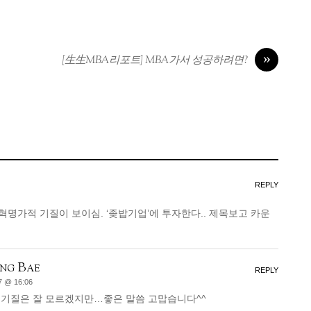
»
[生生MBA리포트] MBA가서 성공하려면?
REPLY
 혁명가적 기질이 보이심. ‘좆밥기업’에 투자한다.. 제목보고 카운
ng Bae
REPLY
7 @ 16:06
 기질은 잘 모르겠지만…좋은 말씀 고맙습니다^^