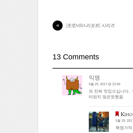
«
[生生MBA리포트] 시리즈
13 Comments
익명
5월 25, 2017 @ 23:40
와 진짜 멋있으십니다..
터펀치 맞은듯했음
Kiho
5월 29, 201
혁명가적