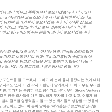
개념 많이 배우고 똑똑하셔서 좋으시겠습니다. 미국에서
, 대 성공(?)은 모르겠으나 투자자로 활동하셔서 스타트
적 위치에 올라가셔서 좋으시겠습니다. 미국상황 잘 모르
에 ‘닥치고 개발해라’라고 좋은 말씀해주시면 ‘어익후’
을’ 하고 립서비스 해주는 분들이 많아서 좋으시겠습니다.
 아무리 좆밥처럼 보이는 아시아 변방, 한국의 스타트업이
을 가지고 소통하시길 권합니다. 배기홍님이 좆밥처럼 생
업 중에서도 인고의 세월을 거쳐 훌륭한 기업들이 나올 수
마나 잘나셨는지 모르겠으나 겸손하시길 권합니다.
한 포인트를 잘 모르겠다. 그리고 이 분이 옳다 틀렸다는 것에 대해
할 자격도 없다. 이건 각자의 판단에 맡기겠다. 어차피 우린 우리만
만, 한가지는 분명히 짚고 넘어가고 싶다. 우리 Strong Ventures
밥’같은 한국 회사들에 매우 활발하게 투자를 하고 있고, 어떻게 하
 빨리 글로벌 영향력을 가질 수 있는 회사들로 성장할 수 있을까
일 고민하고 있다. 이 분이 말하는
“배기홍님이 좆밥처럼 생각한
인고의 세월을 거쳐 훌륭한 기업들이 나올 수도 있습니다.”
-> 와,