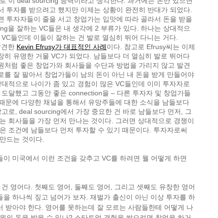
 이 deal sourcing 능력이라고 생각한다. 과거에는 돈만 있으면
서 투자를 받으려고 했지만 이제는 상황이 완전히 반대가 되었다.
면 투자자들이 줄을 서고 창업가는 입맛에 따라 골라서 돈을 받을
urcing을 잘하는 VC들은 내 생각에 2 부류가 있다. 하나는 상대적으
 VC들인데 이들이 잘하는 건 발로 열심히 뛰어 다니는 거다.
 발견한
Kevin Efrusy가 대표적인 사례
이다. 참고로 Efrusy씨는 이제
히 유명한 거물 VC가 되었다. 남들보다 더 열심히 발로 뛰어다
원처럼 좋은 창업가와 회사들을 수단과 방법을 가리지 않고 발견
로를 잘 팔아서 창업가들이 남의 돈이 아닌 내 돈을 받게 만들어야
상대적으로 나이가 좀 있고 경험이 많은 VC들인데 이미 투자자로
도달했고 그동안 좋은 connection을 – 다른 투자자 및 창업가들
기 때문에 다양한 채널을 통해서 유망주들에 대한 소식을 남들보다
로, deal sourcing에서 가장 중요한 건 바로 남들보다 먼저, 그
르는 회사들을 가장 먼저 만나는 것이다. 그러면 상대적으로 경쟁이
은 조건에 남들보다 먼저 투자할 수 있기 때문이다. 투자자로써
 만드는 것이다.
들이 미국에서 이런 조건을 갖추고 VC를 하려면 뭘 어떻게 하면
건 영어다. 첫째도 영어, 둘째도 영어, 그리고 셋째도 유창한 영어
들을 하나씩 짚고 넘어가 보자. 재벌가 출신이 아닌 이상 투자를 하
서 받아야 한다. 영어를 못하는데 잘 모르는 사람들한테 어떻게 나
원의 돈을 받을 수 있나? 스타트업 경험을 쌓으려면 창업을 하거