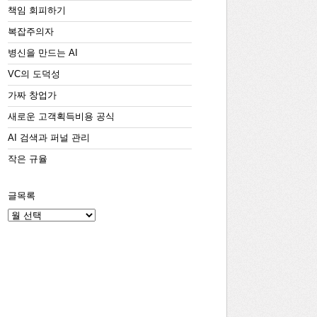
책임 회피하기
복잡주의자
병신을 만드는 AI
VC의 도덕성
가짜 창업가
새로운 고객획득비용 공식
AI 검색과 퍼널 관리
작은 규율
글목록
글
목
록