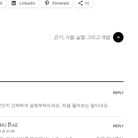
X
LinkedIn
Pinterest
더
»
끈기, 거절, 실험 그리고 개밥
REPLY
 무엇인지 간략하게 설명부탁드려요..처음 들어보는 말이네요..
ng Bae
REPLY
4 @ 07:58