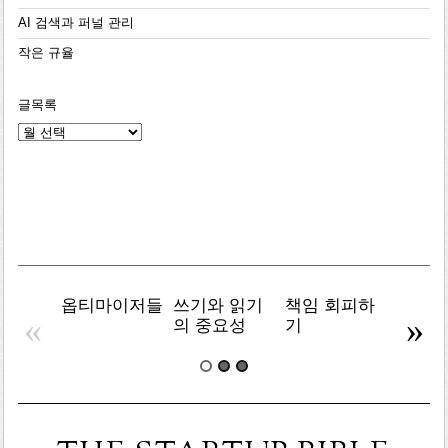
AI 검색과 퍼널 관리
작은 규율
글목록
글
목
록
옵티마이저들
쓰기와 읽기
책임 회피하
복잡주
«
»
의 중요성
기