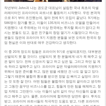
작년부터 John과 나는 권도균 대표님이 설립한 국내 최초의 악셀
러레이터인 프라이머의 파트너로 활동하기 시작했다. 우린 본격적
으로 8기 부터 조인했는데, 얼마 전에 9기 모집이 끝났다. 9기에는
586명이 참가를 했고, 이들이 135개의 비즈니스 모델을 만들어서
지원했다. 내 주위에는 더 이상 한국에는 투자할 회사가 없다고 하
시는 분들도 있고, 젊은 친구들의 창업 열기가 시들었다고 하시는
분들도 많은데 프라이머 9기 지원한 분들을 보면 오히려 한국의 창
업 현실은 이와 반대로 매우 건강하다고 생각한다.
이 중 20개 정도의 팀들은 프라이머 9기로 선발되겠지만, 대부분은
선발되지 못 할 것이다. 선발되지 못 한 분들에게 내가 꼭 해주고 싶
은 말이 있다. 전혀 신경쓰지 말고 하고 싶은 일, 그리고 하던 일 계
속 하라고 말해주고 싶다. 프라이머 같은 악셀러레이터에 지원하기
위해서 많은 준비를 하고, 많은 밤을 세웠던 건 나도 잘 알고 있다.
그렇기 때문에 불합격 통보를 받으면 정말 김 빠지고 실망이 크다
는 것 또한 잘 안다. 어떤 팀들은 불합격이 창업의 끝이라고 생각하
고 그동안 꿈꾸던 비즈니스를 접고, 힘들게 만든 팀을 해체하고, 창
업 자체도 그만둔다. 나는 이들이 남의 길이 아닌 자신들의 길을 가
라고 해주고 싶다. 물론, 프라이머에 합격하면 당연히 좋다. 투자도
받고, 프라이머 파트너들의 적극적인 도움도 받고, 다른 프라이머