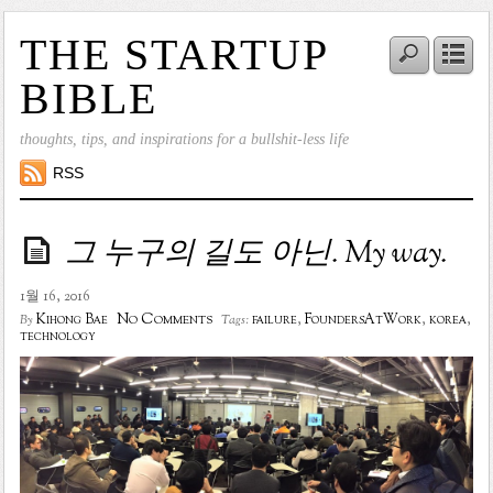
THE STARTUP
BIBLE
thoughts, tips, and inspirations for a bullshit-less life
RSS
그 누구의 길도 아닌. My way.
1월 16, 2016
No Comments
Kihong Bae
failure
,
FoundersAtWork
,
korea
,
By
Tags:
technology