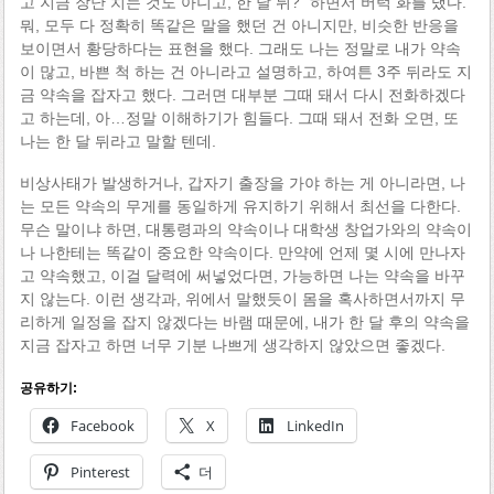
고 지금 장난 치는 것도 아니고, 한 달 뒤?” 하면서 버럭 화를 냈다.
뭐, 모두 다 정확히 똑같은 말을 했던 건 아니지만, 비슷한 반응을
보이면서 황당하다는 표현을 했다. 그래도 나는 정말로 내가 약속
이 많고, 바쁜 척 하는 건 아니라고 설명하고, 하여튼 3주 뒤라도 지
금 약속을 잡자고 했다. 그러면 대부분 그때 돼서 다시 전화하겠다
고 하는데, 아…정말 이해하기가 힘들다. 그때 돼서 전화 오면, 또
나는 한 달 뒤라고 말할 텐데.
비상사태가 발생하거나, 갑자기 출장을 가야 하는 게 아니라면, 나
는 모든 약속의 무게를 동일하게 유지하기 위해서 최선을 다한다.
무슨 말이냐 하면, 대통령과의 약속이나 대학생 창업가와의 약속이
나 나한테는 똑같이 중요한 약속이다. 만약에 언제 몇 시에 만나자
고 약속했고, 이걸 달력에 써넣었다면, 가능하면 나는 약속을 바꾸
지 않는다. 이런 생각과, 위에서 말했듯이 몸을 혹사하면서까지 무
리하게 일정을 잡지 않겠다는 바램 때문에, 내가 한 달 후의 약속을
지금 잡자고 하면 너무 기분 나쁘게 생각하지 않았으면 좋겠다.
공유하기:
Facebook
X
LinkedIn
Pinterest
더