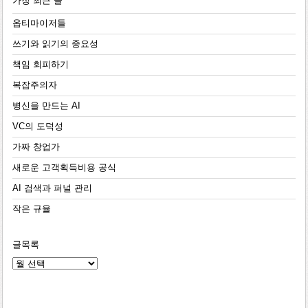
가장 최근 글
옵티마이저들
쓰기와 읽기의 중요성
책임 회피하기
복잡주의자
병신을 만드는 AI
VC의 도덕성
가짜 창업가
새로운 고객획득비용 공식
AI 검색과 퍼널 관리
작은 규율
글목록
글
목
록