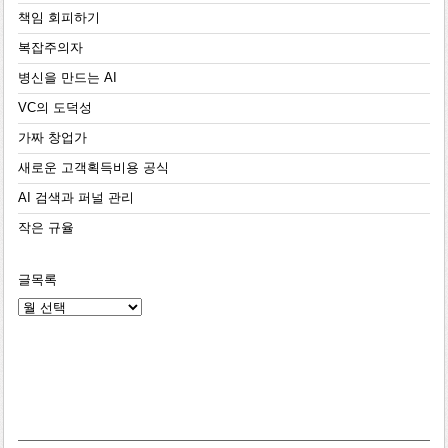
책임 회피하기
복잡주의자
병신을 만드는 AI
VC의 도덕성
가짜 창업가
새로운 고객획득비용 공식
AI 검색과 퍼널 관리
작은 규율
글목록
글
목
록