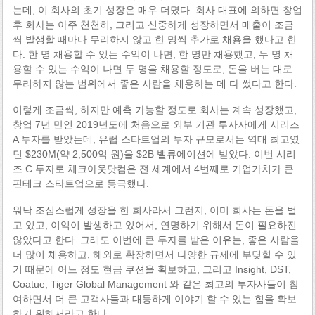
는데, 이 회사의 초기 성장은 매우 더뎠다. 회사 대표에 의하면 창업
후 회사는 아주 천천히, 그리고 신중하게 성장하면서 매출이 조금
씩 발생할 때마다 무리하지 않고 한 명씩 추가로 채용을 했다고 한
다. 한 명 채용할 수 있는 수익이 나면, 한 명만 채용했고, 두 명 채
용할 수 있는 수익이 나면 두 명을 채용할 정도로, 돈을 버는 대로
무리하지 않는 범위에서 좋은 사람을 채용하는 데 다 썼다고 한다.
이렇게 조금씩, 하지만 예측 가능할 정도로 회사는 계속 성장했고,
창업 7년 만인 2019년도에 처음으로 외부 기관 투자자에게 시리즈
A 투자를 받았는데, 유럽 스타트업의 투자 규모로서는 역대 최고였
던 $230M(약 2,500억 원)을 $2B 밸류에이션에 받았다. 이번 시리
즈 C 투자로 체크아웃닷컴은 전 세계에서 4번째로 기업가치가 큰
핀테크 스타트업으로 등극했다.
워낙 조심스럽게 성장을 한 회사라서 그런지, 이미 회사는 돈을 벌
고 있고, 이익이 발생하고 있어서, 연명하기 위해서 돈이 필요하진
않았다고 한다. 그래도 이번에 큰 투자를 받은 이유는, 좋은 사람을
더 많이 채용하고, 해외로 확장하면서 다양한 규제에 부딪힐 수 있
기 때문에 어느 정도 현금 쿠션을 확보하고, 그리고 Insight, DST,
Coatue, Tiger Global Management 와 같은 최고의 투자사들이 참
여하면서 더 큰 고객사들과 대등하게 이야기 할 수 있는 힘을 확보
하기 위해서라고 한다.