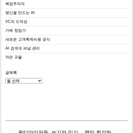
복잡주의자
병신을 만드는 AI
VC의 도덕성
가짜 창업가
새로운 고객획득비용 공식
AI 검색과 퍼널 관리
작은 규율
글목록
글
목
록
옵티마이저들
쓰기와 읽기
책임 회피하
복잡주