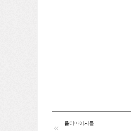
옵티마이저들
«