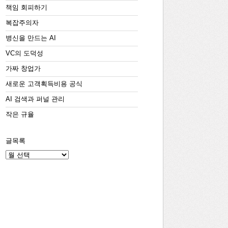
책임 회피하기
복잡주의자
병신을 만드는 AI
VC의 도덕성
가짜 창업가
새로운 고객획득비용 공식
AI 검색과 퍼널 관리
작은 규율
글목록
글
목
록