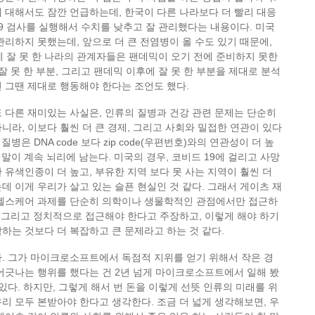
 대해서도 잠깐 언급하는데, 한국이 다른 나라보다 더 빨리 대응
9 검사를 실행해서 수치를 낮추고 잘 관리했다는 내용이다. 미국
관리하지 못했는데, 앞으로 더 큰 전염병이 올 수도 있기 때문에,
에 잘 못 한 나라의 관계자들은 팬데믹이 오기 전에 준비하지 못한
잘 못 한 부분, 그리고 팬데믹 이후에 잘 못 한 부분을 제대로 분석
 그땐 제대로 행동해야 한다는 조언도 했다.
 다른 재미있는 사실은, 인류의 질병과 건강 관련 문제는 단순히
니라, 이보다 훨씬 더 큰 경제, 그리고 사회와 밀접한 연관이 있다
질병은 DNA code 보다 zip code(우편번호)와의 연관성이 더 높
 말이 계속 뇌리에 남는다. 미국의 경우, 코비드 19에 걸리고 사망
 유색인종이 더 높고, 부유한 지역 보다 못 사는 지역이 훨씬 더
데 이게 우리가 살고 있는 슬픈 현실인 것 같다. 그래서 게이츠 재
 헬스케어 과제를 단순히 의학이나 생물학적인 관점에서만 접근하
, 그리고 정치적으로 접근해야 한다고 주장하고, 이렇게 해야 하기
하는 것보다 더 복잡하고 큰 문제라고 하는 것 같다.
. 그가 마이크로소프트에서 독점적 지위를 얻기 위해서 작은 경
어긋나는 행위를 했다는 건 2년 넘게 마이크로소프트에서 일해 봤
 있다. 하지만, 그렇게 해서 번 돈을 이렇게 선뜻 인류의 미래를 위
리 모두 본받아야 한다고 생각한다. 조금 더 넓게 생각해보면, 우