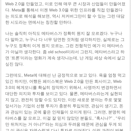
Web 2.0을 만들었고, 이로 인해 매우 큰 시장과 산업들이 만들어졌
다. Meta를 통해서 이젠 Web 3.0을 위한 인프라를 직접 만들겠다
는 의도로 해석을 해보면, 역시 저커버그만이 할 수 있는 그런 대담
한 시도라는 면에서는 칭찬할 만하다.
나는 솔직히 아직도 메타버스가 정확히 뭔지 잘 모르겠다. 누구나
다 말하고, 누구나 다 너무 당연한 것처럼 생각하지만, 실제로는 그
누구도 정확히 이게 뭔지 모르는, 그런 전형적인 예가 이 메타버스
가 아닐까 생각한다. 좀 old school이라서 그런지, 메타버스라고 하
면 ‘트론’이라는 영화가 계속 생각나는데, 난 게임 세상 속에서 살고
싶진 않다.
그런데도, Meta에 대해선 난 긍정적으로 보고 있다. 욕을 엄청 먹고
있긴 하지만, 어쨌든 페이스북은 Web 2.0을 만든 회사이고, Web
3.0의 헤게모니를 확실히 장악하기 위해서, 사명까지 변경하면서
대단한 의지와 투자를 보이고 있다. 물론, 메타버스라는게 실현되
지 않고, 완전히 망할 수도 있지만, 이런 새로운 분야는 주로 몇몇
앞서가는 기업의 선행 투자가 충분히 투입되면, 관심이 생기고, 돈
과 관심이 있는 곳에 좋은 인재들이 모이게 된다. 그러면, 분명히 메
타버스를 잘 모르고, 이걸 잘 믿지 않았던 분들도, “혹시나?” , “우리
만 뒤처지는 거 아냐?”라는 의심과 두려움 때문에 관심을 두게 되
고 이 관심은 자연스럽게 다시 투자로 이어진다. 이런 과정이 반복