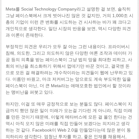
Meta를 Social Technology Company라고 설명한 걸 보면, 솔직히
그냥 페이스북에서 크게 벗어나진 않은 것 같지만, 거의 1,000조 시
총의 기업이 이런 큰 변화를 시도하는 건 시사하는 바가 꽤 크다고
개인적으로 생각한다. 일단 시장의 반응을 보면, 역시 다양한 의견
과 이론이 존재한다.
부정적인 의견은 우리가 모두 잘 아는 그런 내용이다. 프라이버시
침해, 의도한, 그리고 의도하지 않은 다양한 여론 조작과 데이터 가
공 등의 의혹을 받는 페이스북이 그냥 법의 망을 최대한 피하고, 사
회의 비난을 최소화하기 위해서 껍데기만 바꾼 것이고, 결국엔 돈
으로 모든 걸 해결하려는 개수작이라는 의견들이 웹에 난무하고 있
다. 이름만 바꿨고, 마크 저커버그는 앞으로도 계속 부도덕한 일을
페이스북이 아닌, 더 큰 Meta라는 애매모호한 법인에서 할 것이라
는 맹비난을 퍼붓고 있다.
하지만, 이걸 또 매우 긍정적으로 보는 분들도 많다. 페이스북이 지
금까지 했던 많은 일이 미래가 오는걸 기다린 게 아니라, 직접 미래
를 만든 것이기 때문에, 이렇게 메타버스에 모든 걸 올인 한다는 건
역시 아직 오지 않은 미래를 직접 만들어 보겠다는 의지라고 생각
하는 것 같다. Facebook이 Web 2.0을 만들었다는데 많은 분이 동
의하리라 생각한다. 엄청난 투자를 하고, 좋은 인재를 채용해서,