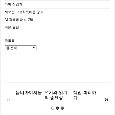
가짜 창업가
새로운 고객획득비용 공식
AI 검색과 퍼널 관리
작은 규율
글목록
글
목
록
옵티마이저들
쓰기와 읽기
책임 회피하
복잡주
«
»
의 중요성
기