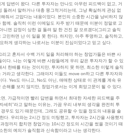
게 답변이 왔다. 다른 투자자는 만나도 아무런 피드백이 없고, 거
빙 돌려서 말하거나 대충 뭉그적거리는데, 그냥 확실하게 관심 없
절해줘서 고맙다는 내용이었다. 본인의 소중한 시간을 낭비하지 않
 함께. 솔직히 이런 이메일도 자주 받기 때문에 이분이 정말로 고
 아니면 감정이 상한 걸 돌려 말 한 건진 잘 모르겠다(그리고 솔직
고민하면 난 이 일을 못 한다). 하지만, 아주 투명하고, 솔직하고,
요하게 생각하는 나로서는 이분이 진심이었다고 믿고 싶다.
그리고 혼자서 수백 가지 일을 처리해야 하는 창업가들은 바쁜 사
들이다. 나는 이렇게 바쁜 사람들에게 우리 같은 투자자가 할 수 있
해서 한배를 타는 것이지만, 투자하지 못 하면, 최소한 이렇게 솔직
 거라고 생각한다. 그래야지 이들도 move on하고 다른 투자자와
다. Yes도 아니고, No도 아닌, 애매한 상태로 이 관계를 계속 유
 손해를 보지 않지만, 창업가로서는 이게 희망고문이 될 수 있다.
면, 가급적이면 빨리 답변을 하면서 최대한 자세한 피드백을 주
 자세히”라고 말하는 이유는, 가끔 우리 내부의 생각을 완전히 투
경우도 있기 때문인데, 그래도 공유할 수 있을 정도의 내용을 솔
다. 우리와는 2시간 정도 미팅했고, 투자자는 2시간을 사용했지
비 과정까지 합치면 창업가는 10시간 정도의 시간을 썼을 것이기 때
최소한의 예의가 솔직함과 신속함이라고 나는 생각한다.