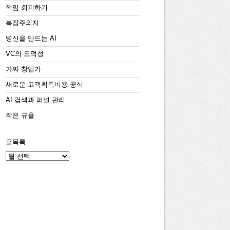
책임 회피하기
복잡주의자
병신을 만드는 AI
VC의 도덕성
가짜 창업가
새로운 고객획득비용 공식
AI 검색과 퍼널 관리
작은 규율
글목록
글
목
록