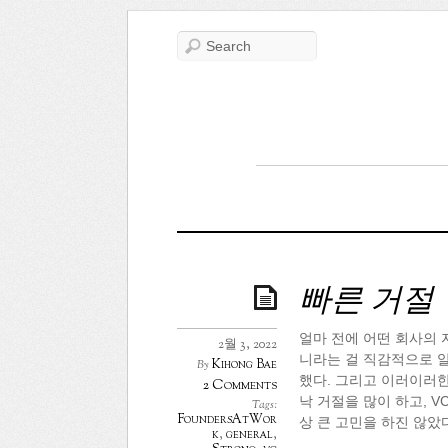
빠른 거절
얼마 전에 어떤 회사의 
2월 3, 2022
니라는 걸 직감적으로 알
Kihong Bae
By
했다. 그리고 이러이러한
2 Comments
낙 거절을 많이 하고, V
Tags:
FoundersAtWor
상 큰 고민을 하진 않았
k
,
general
,