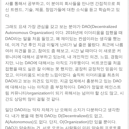
사를 통해서 공부하고, 이 분야의 회사들을 만나면 간접적으로 최
신 트렌드, 기술, 제품, 창업가들에 대한 소식을 듣고 학습하고 있
다.
그래도 요새 가장 관심을 갖고 보는 분야가 DAO(Decentralized
Autonomous Organization) 이다. 2016년에 이더리움을 접했을 때
DAO라는 말을 처음 들었고, 꽤 재미있는 컨셉이라는 생각을 했는
데, 이게 7년 후인 지금 이렇게 난리가 날 줄은 몰랐다. 최근에 나름
여러 의견을 듣고, 참여도 좀 해보고, 시간 날 때마다 이 새로운 커
뮤니티에 대해서 공부하고 있는데, 내 개인적인 의견, 느낌, 경험이
지만, 나는 DAO에 대해서는 아직도 갸우뚱이다. 비트코인을 처음
접했을 때도 실은 잘 이해는 못 했지만, 굉장히 긍정적인 믿음이 있
었고, 이더리움도 비슷한 느낌이었다. 솔직히 이더리움을 최초의
DAO라고 보는 의견도 있지만, 지금 업계에서 흥분하고 있는 DAO
에 대해서는 나는 아직은 좀 부정적이다. DAO가 정말로 메인스트
림 커뮤니티/organization이 되기 위해서는 넘어야 할 산도 많고, 시
간도 상당히 많이 걸릴 것 같다.
일단 DAO라는 약자 자체가 난 오해의 소지가 다분하다고 생각한
다. 내가 봤을 때 현재 DAO는 D(Decentralized)도 없고,
A(Autonomous)도 없다. 단지, O(Organization)만 있을 뿐이다.
DAO가 약속하는 건, 서로 모르는 사람들이 미리 약속된 프로토콜