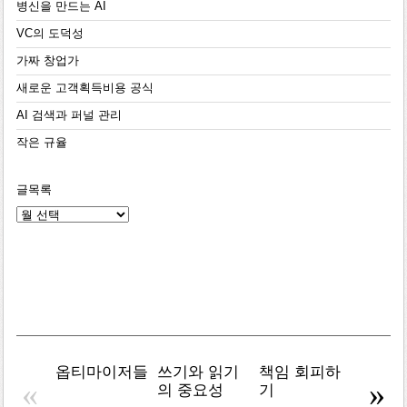
병신을 만드는 AI
VC의 도덕성
가짜 창업가
새로운 고객획득비용 공식
AI 검색과 퍼널 관리
작은 규율
글목록
글
목
록
옵티마이저들
쓰기와 읽기
책임 회피하
복잡주
«
»
의 중요성
기