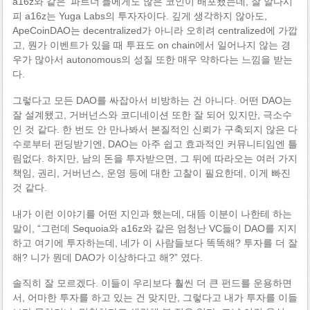
a16z와 같은 ‘파트너’들에게도 많은 코인이 배포됐는데, 잘 알다시
피 a16z는 Yuga Labs의 투자자이다. 깊게 생각하지 않아도,
ApeCoinDAO는 decentralized가 아니라 오히려 centralized에 가깝
고, 뭔가 이벤트가 있을 때 투표도 on chain에서 일어나지 않는 경
우가 많아서 autonomous의 성질 또한 매우 약하다는 느낌을 받는
다.
그렇다고 모든 DAO를 싸잡아서 비방하는 건 아니다. 어떤 DAO는
잘 설계됐고, 거버넌스와 코디네이션 또한 잘 되어 있지만, 극소수
인 것 같다. 한 번도 안 만나봐서 본질적인 신뢰가 구축되지 않은 다
수로부터 펀딩받기엔, DAO는 아주 쉽고 효과적인 커뮤니티임엔 틀
림없다. 하지만, 남의 돈을 투자받으면, 그 뒤에 따라오는 여러 가지
책임, 권리, 거버넌스, 운영 등에 대한 고찰이 필요한데, 이게 빠진
것 같다.
내가 이런 이야기를 어떤 지인과 했는데, 대뜸 이분이 나한테 하는
말이, “그런데 Sequoia와 a16z와 같은 엄청난 VC들이 DAO를 지지
하고 여기에 투자하는데, 네가 이 사람들보다 똑똑해? 투자를 더 잘
해? 니가 뭔데 DAO가 이상하다고 해?” 였다.
솔직히 잘 모르겠다. 이들이 우리보다 훨씬 더 큰 펀드를 운용하면
서, 어마한 투자를 하고 있는 건 맞지만, 그렇다고 내가 투자를 이들