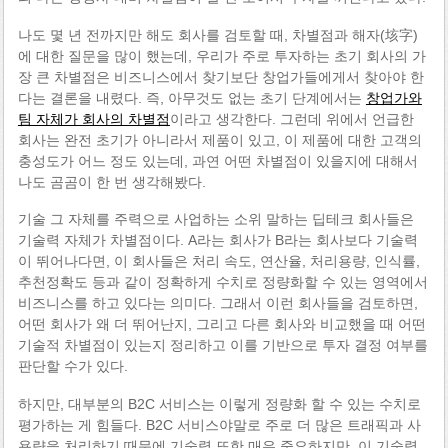
나도 몇 년 전까지만 해도 회사를 검토할 때, 차별점과 해자(垓字)
에 대한 질문을 많이 했는데, 우리가 주로 투자하는 초기 회사의 가
장 큰 차별점은 비즈니스에서 찾기보단 창업가들에게서 찾아야 한
다는 결론을 내렸다. 즉, 아무것도 없는 초기 단계에서는
창업가와
팀 자체가 회사의 차별점
이라고 생각한다. 그런데 위에서 언급한
회사는 완전 초기가 아니라서 제품이 있고, 이 제품에 대한 고객의
충성도가 어느 정도 있는데, 과연 어떤 차별점이 있을지에 대해서
나도 곰곰이 한 번 생각해봤다.
기술 그 자체를 주력으로 사업하는 소위 말하는 딥테크 회사들은
기술력 자체가 차별점이다. A라는 회사가 B라는 회사보다 기술력
이 뛰어나다면, 이 회사들은 처리 속도, 연산율, 처리용량, 인식률,
추천정확도 등과 같이 정확하게 수치로 정량화할 수 있는 영역에서
비즈니스를 하고 있다는 의미다. 그래서 이런 회사들을 검토하면,
어떤 회사가 왜 더 뛰어난지, 그리고 다른 회사와 비교했을 때 어떤
기술적 차별점이 있는지 정리하고 이를 기반으로 투자 결정 여부를
판단할 수가 있다.
하지만, 대부분의 B2C 서비스는 이렇게 정량화 할 수 있는 수치로
평가하는 게 힘들다. B2C 서비스야말로 주로 더 많은 트래픽과 사
용량을 처리하기 때문에 기술력 또한 매우 중요하지만, 이 기술력