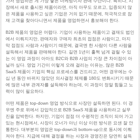
가서 영업하는 게 가장 좋은 마케팅이자 판매 수단이다. 특히나, 시
장에서 새로 출시된 제품이라면, 아직 아무도 모르고, 입증되지 않
은 제품을 사용하고 싶은 기업은 거의 없기 때문에, 적극적으로 잠
재 고객을 찾아다니면서 제품을 영업하면서 홍보해야 한다.
B2B 제품의 영업은 어렵다. 기업이 사용하는 제품이고 결재도 법인
에서 이뤄지지만, 판매자와 구매자 최초의 접점은 사람이고, 마지
막 접점도 사람과 사람이기 때문에, 결국엔 한 사람이 다른 사람을
설득해서 제품을 판매해야 한다. 길면 1년이 훌쩍 넘게 걸릴 수 있
는 이 영업 과정이 아마도 B2C와 B2B 사업의 가장 큰 차이점이 아
닐까 싶다. 영업 기간이 이렇게 오래 걸리는 이유는, 많은 B2B
SaaS 제품이 기업의 핵심 프로세스를 건드리고, 어떤 경우에는 수
십 년 동안 바뀌지 않았던 의사결정 체제를 180도 변화시키기 때문
에 많은 내부 관계자를 설득해야 하는데, 이 과정이 정말 힘들고 노
력이 많이 필요하다.
어떤 제품은 top-down 영업 방식으로 사장만 설득하면 된다. 이 경
우엔 주로 위에서 강압적으로 B2B SaaS 제품을 사용하라고 실무
진을 압박한다. 하지만, 기업이 점점 더 수평적인 조직이 되어 가고
있는 현시점에서, 사장이 오너가 아닌 이상 이런 방식은 요샌 잘 안
통한다. 대부분의 영업은 top-down과 bottom-up으로 동시에 이뤄
져야 한다. 지급에 대해 결정을 하는 사장과 경영진은 당연히 설득