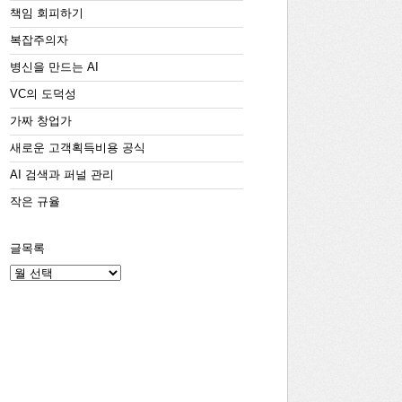
책임 회피하기
복잡주의자
병신을 만드는 AI
VC의 도덕성
가짜 창업가
새로운 고객획득비용 공식
AI 검색과 퍼널 관리
작은 규율
글목록
글
목
록