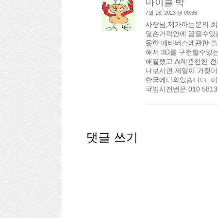
마이클 박
7월 18, 2023 @ 00:36
사장님,제가아는분의 회
몇손가락안에 꼽을수있
못한 메타버스에관한 
해서 3D를 구현할수있
해결했고 Ai에관한한 
나보시면 제말이 거짖이
한국에나와있습니다. 이름
국임시전번은 010 58
댓글 쓰기