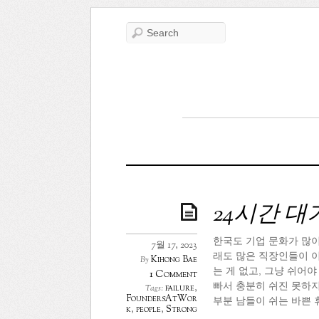
24시간 대
한국도 기업 문화가 많이
7월 17, 2023
래도 많은 직장인들이 이
Kihong Bae
By
는 게 없고, 그냥 쉬어
1 Comment
빠서 충분히 쉬진 못하지
failure
,
Tags:
FoundersAtWor
부분 남들이 쉬는 바쁜 
k
,
people
,
Strong