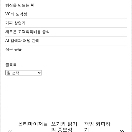
병신을 만드는 AI
VC의 도덕성
가짜 창업가
새로운 고객획득비용 공식
AI 검색과 퍼널 관리
작은 규율
글목록
글
목
록
옵티마이저들
쓰기와 읽기
책임 회피하
복잡주
«
»
의 중요성
기