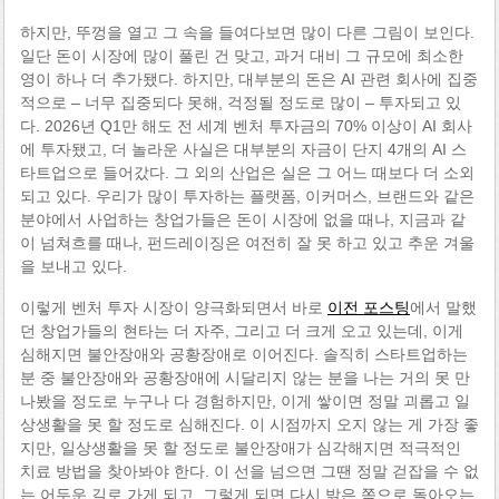
하지만, 뚜껑을 열고 그 속을 들여다보면 많이 다른 그림이 보인다.
일단 돈이 시장에 많이 풀린 건 맞고, 과거 대비 그 규모에 최소한
영이 하나 더 추가됐다. 하지만, 대부분의 돈은 AI 관련 회사에 집중
적으로 – 너무 집중되다 못해, 걱정될 정도로 많이 – 투자되고 있
다. 2026년 Q1만 해도 전 세계 벤처 투자금의 70% 이상이 AI 회사
에 투자됐고, 더 놀라운 사실은 대부분의 자금이 단지 4개의 AI 스
타트업으로 들어갔다. 그 외의 산업은 실은 그 어느 때보다 더 소외
되고 있다. 우리가 많이 투자하는 플랫폼, 이커머스, 브랜드와 같은
분야에서 사업하는 창업가들은 돈이 시장에 없을 때나, 지금과 같
이 넘쳐흐를 때나, 펀드레이징은 여전히 잘 못 하고 있고 추운 겨울
을 보내고 있다.
이렇게 벤처 투자 시장이 양극화되면서 바로
이전 포스팅
에서 말했
던 창업가들의 현타는 더 자주, 그리고 더 크게 오고 있는데, 이게
심해지면 불안장애와 공황장애로 이어진다. 솔직히 스타트업하는
분 중 불안장애와 공황장애에 시달리지 않는 분을 나는 거의 못 만
나봤을 정도로 누구나 다 경험하지만, 이게 쌓이면 정말 괴롭고 일
상생활을 못 할 정도로 심해진다. 이 시점까지 오지 않는 게 가장 좋
지만, 일상생활을 못 할 정도로 불안장애가 심각해지면 적극적인
치료 방법을 찾아봐야 한다. 이 선을 넘으면 그땐 정말 걷잡을 수 없
는 어두운 길로 가게 되고, 그렇게 되면 다시 밝은 쪽으로 돌아오는