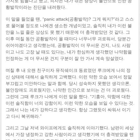
가지로 힘들다고 했고, 의사는 내가 겪는 증상이 불안으로 인한 공
황발작이라는 진단을 내려줬다.
이 말을 들었을 땐, “panic attack(공황발작)? 그게 뭐지?”라고 스스
로 물어볼 정도로 나에겐 생소한 개념이었고, 솔직히 내가 이런 불
안을 느낄 줄은 상상도 못 했기 때문에 더 충격받았던 것 같다. 그
이후 며칠 동안 공황발작이 올 때마다 너무너무 괴로워서, 당분간
쉬어야겠다고 생각했는데, 공황발작이 더 무서운 건지, 나도 사람
이고 나도 고장 날 때도 있다는, 내가 한심하게 생각했던 나약함을
인정하는 게 더 무서운 건지 구분이 잘 안 가서 계속 망설였다.
며칠 후 내 오랜 친구이자 뮤직쉐이크 동료였던 루크에게 나의 정
신 상태에 대해서 솔직하게 고백했다. 이런 약한 모습 보여서 정말
부끄럽고 미안하다는 말과 함께. 당시 성숙하지 못했던 생각으론,
불안장애도 괴로웠지만, 나약한 인간으로 보이는 건 더 괴로웠다.
그런데 그때 루크가 나에게 이런 말을 했다. “기홍아, 약함에 대한
이런 솔직함이 너의 강함이지. 이런 약한 모습을 보일 수 있다는 것.
그래서 나는 네가 강하다고 생각한다. 항상 그랬듯이 싸워서 이기
고 다시 복귀해라.”
그리고 그날 저녁 와이프에게도 솔직하게 이야기했다. 남편이 세상
에서 가장 냉정하고 강한 사람이라고 생각했기에 더 충격받았을 텐