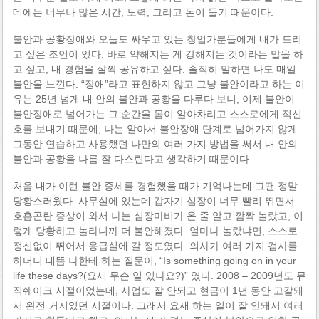
데에는 너무나 많은 시간, 노력, 그리고 돈이 들기 때문이다.
불안과 공황장애와 오늘도 싸우고 있는 창업가분들에게 내가 드리
고 싶은 조언이 있다. 바로 약해지는 게 강해지는 것이라는 말을 하
고 싶고, 내 경험을 살짝 공유하고 싶다. 솔직히 말하면 나도 매일
불안을 느낀다. “장애”라고 표현하지 않고 그냥 불안이라고 하는 이
유는 25년 넘게 내 안의 불안과 공황을 다루다 보니, 이제 불안이
불안장애로 넘어가는 그 순간을 몸이 알아차리고 스스로에게 적신
호를 보내기 때문에, 나는 알아서 불안장애 단계로 넘어가지 않게
그동안 연습하고 사용했던 나만의 여러 가지 방법을 써서 내 안의
불안과 공황을 나름 잘 다스린다고 생각하기 때문이다.
처음 내가 이런 불안 증세를 경험했을 때가 기억나는데 그땐 정말
당황스러웠다. 사무실에 있는데 갑자기 심장이 너무 빨리 뛰면서
호흡곤란 증상이 와서 나는 심장마비가 온 줄 알고 깜짝 놀랐고, 이
렇게 당황하고 놀라니까 더 불안해졌다. 얼마나 놀랐냐면, 스스로
정신없이 뛰어서 응급실에 갈 정도였다. 의사가 여러 가지 검사를
하더니 대뜸 나한테 하는 질문이, “Is something going on in your
life these days?(요새 무슨 일 있나요?)” 였다. 2008 – 2009년도 뮤
직쉐이크 시절이었는데, 사업도 잘 안되고 현금이 1년 동안 고갈돼
서 완전 거지였던 시절이다. 그래서 요새 하는 일이 잘 안돼서 여러