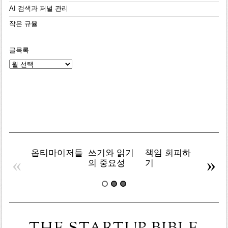
AI 검색과 퍼널 관리
작은 규율
글목록
글
목
록
옵티마이저들
쓰기와 읽기
책임 회피하
복잡주
«
»
의 중요성
기