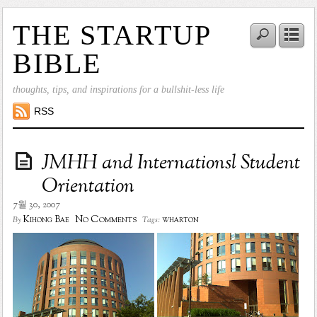
THE STARTUP
BIBLE
thoughts, tips, and inspirations for a bullshit-less life
RSS
JMHH and Internationsl Student
Orientation
7월 30, 2007
No Comments
Kihong Bae
wharton
By
Tags: