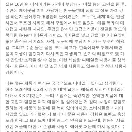
실은 18만 원 이상이라는 가격이 부담돼서 며칠 동안 고민을 한 후,
주변에 에어팟을 이미 사용하는 친구들한테 정말 그 정도 가격 값
을 하는지 물어봤다. 6명한테 물어봤는데, 모두 “신세계”라는 말을
하면서 무조건 사라고 해서 쿠팡에서 바로 질렀다. 애플 특유의 매
끄럽고 세련된 디자인, 무겁진 않지만 고급스러움이 전달될 정도의
묵직한 in-ear 이어폰과 케이스, 이어폰을 넣고 닫을 때마다 손맛이
좋은 충전용 케이스의 자석, 귓구멍에 부담이 안 가는 우수한 착용
감, 그리고 수준 높은 음질, 모두 최고다. 한쪽이라도 귀에서 빼면
음악 재생이 멈췄다가 다시 끼면 재생되고, 손가락 태핑으로 몇 가
지 간단한 조작을 할 수 있는, 이런 세심한 디테일은 사용자를 행복
하게 만든다. 이제 한 달 조금 넘게 사용하고 있는데, 엄청난 사용자
경험이다.
나는 좋은 제품의 핵심은 궁극적으로 디테일에 있다고 생각한다.
아주 오래전에 iOS의 시계에 대한
글
에서 애플의 세심한 디테일에
대해서 이야기했는데, 스티브 잡스는 죽었지만, 완벽한 제품에 대
한 고집과 열정은 아직 애플에 잘 살아있는 거 같다. 시장이 정말로
원하는 게 제품의 본질에 잘 녹아 있어야지만, 소비자들은 기꺼이
지갑을 열고, 기대했던 거 보다 더 좋은 사용자 경험은 브랜드 충성
도와 함께 그 브랜드에 대한 종교적 믿음을 만드는데, 한동안 시들
었던 애플에 대한 내 존경과 사랑이 에어팟 때문에 다시 생겼다. 수