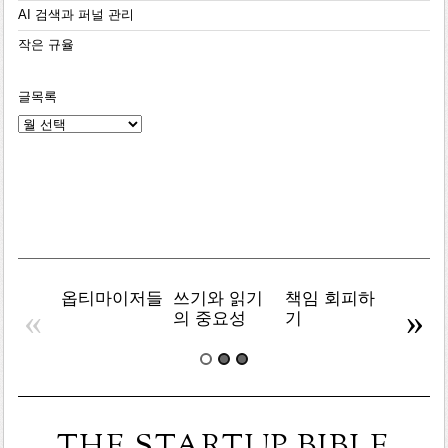
AI 검색과 퍼널 관리
작은 규율
글목록
글
목
록
옵티마이저들
쓰기와 읽기
책임 회피하
복잡주
«
»
의 중요성
기
THE STARTUP BIBLE