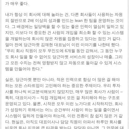
가 매우 좋다.
내가 항상 이 회사에 대해 놀라는 건, 다른 회사들이 사용하는 자원
의 절반으로 2배 이상의 성과를 만드는 lean 한 팀을 운영하는 것이
다. 그 배경에는 일당백을 할 수 있는 좋은 인력이 열심히 일하고 있
지만, 이보다 더 중요한 건 사람의 개입을 최소화 할 수 있는 시스템
을 개발하는데 회사의 많은 자원을 집중하고 있다는 점인 거 같다.
얼마 전에 당근마켓 김재현 대표님이 이런 이야기를 나한테 했다.
“우리 회사 직원이 모두 무인도에 6개월 동안 갇혀서, 그 동안 누구
도 회사 일을 할 수 없어도 당근마켓 서비스의 성장이나 매출, 그리
고 모든 수치는 전혀 영향받지 않고 자동으로 돌아갈 수 있게 시스
템을 만들어야 한다.”
실은, 당근마켓 뿐만 아니라, 적은 인력으로 항상 더 많은 걸 해야
하는 모든 스타트업이 고민해야 하는 중요한 주제이다. 우리 투자
사를 하나씩 비교분석해보지 않았지만, 매우 많은 회사가 사람이 –
특히, 대표이사가 – 직접 개입해서 모든 걸 처리해야 하는 구조로
운영되고 있다. 물론, 시작은 모두 이런 노가다로 시작하지만, 회사
가 성장하기 위해서는 어느 순간부터 사람이 하는 일을 줄이면서
시스템이 일하게 만들어야 하는데, 이런 전환이 참 쉽지 않은 거 같
다. 현실은, 아직도 대표이사나 담당 직원이 아파서 하루만 회사를
비우면 회사 지표에 큰 타격을 받는다. 담당자 아니면, 그 업무에 대