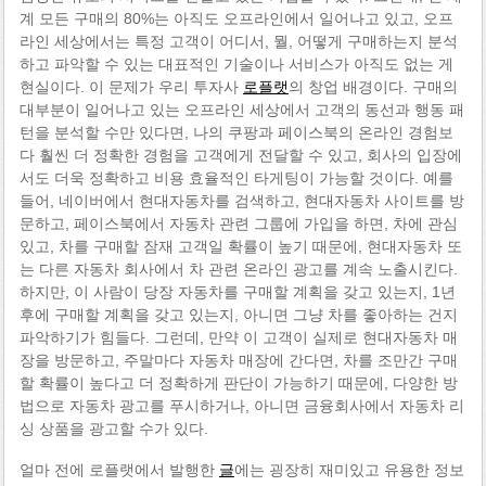
계 모든 구매의 80%는 아직도 오프라인에서 일어나고 있고, 오프
라인 세상에서는 특정 고객이 어디서, 뭘, 어떻게 구매하는지 분석
하고 파악할 수 있는 대표적인 기술이나 서비스가 아직도 없는 게
현실이다. 이 문제가 우리 투자사
로플랫
의 창업 배경이다. 구매의
대부분이 일어나고 있는 오프라인 세상에서 고객의 동선과 행동 패
턴을 분석할 수만 있다면, 나의 쿠팡과 페이스북의 온라인 경험보
다 훨씬 더 정확한 경험을 고객에게 전달할 수 있고, 회사의 입장에
서도 더욱 정확하고 비용 효율적인 타게팅이 가능할 것이다. 예를
들어, 네이버에서 현대자동차를 검색하고, 현대자동차 사이트를 방
문하고, 페이스북에서 자동차 관련 그룹에 가입을 하면, 차에 관심
있고, 차를 구매할 잠재 고객일 확률이 높기 때문에, 현대자동차 또
는 다른 자동차 회사에서 차 관련 온라인 광고를 계속 노출시킨다.
하지만, 이 사람이 당장 자동차를 구매할 계획을 갖고 있는지, 1년
후에 구매할 계획을 갖고 있는지, 아니면 그냥 차를 좋아하는 건지
파악하기가 힘들다. 그런데, 만약 이 고객이 실제로 현대자동차 매
장을 방문하고, 주말마다 자동차 매장에 간다면, 차를 조만간 구매
할 확률이 높다고 더 정확하게 판단이 가능하기 때문에, 다양한 방
법으로 자동차 광고를 푸시하거나, 아니면 금융회사에서 자동차 리
싱 상품을 광고할 수가 있다.
얼마 전에 로플랫에서 발행한
글
에는 굉장히 재미있고 유용한 정보