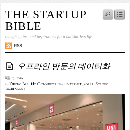
THE STARTUP
BIBLE
thoughts, tips, and inspirations for a bullshit-less life
RSS
오프라인 방문의 데이터화
8월 19, 2019
No Comments
Kihong Bae
internet
,
korea
,
Strong
,
By
Tags:
technology