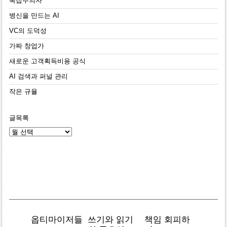
복잡주의자
병신을 만드는 AI
VC의 도덕성
가짜 창업가
새로운 고객획득비용 공식
AI 검색과 퍼널 관리
작은 규율
글목록
글
목
록
옵티마이저들
쓰기와 읽기
책임 회피하
복잡주