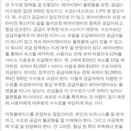
런 수수료 정책을 잘 만들었다. 에어비앤비 플랫폼을 보면, 공급(=
리스팅된 집)은 500만 정도이고, 수요(=게스트)는 1.5억 명 정도이
다. 즉, 수요가 공급보다 압도적으로 더 많고, 에어비앤비의 사장 브
라이언 체스키의 말을 들어보면 에어비앤비의 병목은 공급이라고
항상 강조한다. 공급이 부족한 비즈니스이기 때문에, 수요자보단
공급자들에게 더 유리한 비즈니스 모델을 도입해야지만 공급자들
이 떠나지 않고 계속 에어비앤비라는 플랫폼에 남아 있을 수 있고,
이 회사의 과금 정책에는 이게 매우 잘 반영되어 있다. 에어비앤비
를 통해서 숙소를 예약하면, 사용자는 전체 숙박 비용의 6-12%를
서비스 이용료로 지급해야 한다. 즉, 1박에 $100인 숙소를 10일 예
약하면, 숙박비 $1,000 + 서비스 이용료 $60-$120이 수요자에게
과금된다. 하지만, 집주인인 공급자에게는 전체 숙박비 $1,000의
3%인 $30만 수수료로 과금이 된다. 이렇게 공급자에게 저렴한 수
수료를 과금해야지만 항상 부족한 공급자들이 에어비앤비라는 플
랫폼을 떠나지 않는다. 손님들은 이 수수료가 너무 과하다 싶어서
플랫폼을 떠나더라도 새로운 수요를 획득하는 건 어렵지 않기 때문
에 사용자에게 대부분의 수수료를 부담하게 하는 거다.
마켓플레이스를 운영하는 창업가라면, 본인의 비즈니스를 잘 분석
하고, 수요와 공급의 불균형을 잘 이해해야 한다. 그리고 과금체계
에 이걸 잘 반영해야 한다. 안 그러면, 항상 한 쪽이 부족해서 돈을