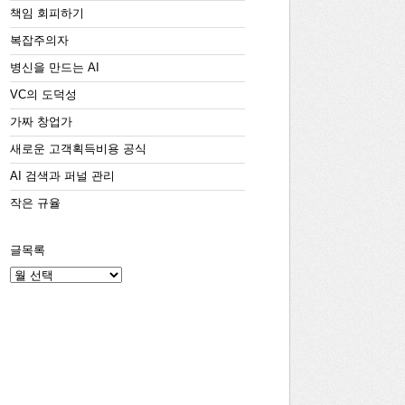
책임 회피하기
복잡주의자
병신을 만드는 AI
VC의 도덕성
가짜 창업가
새로운 고객획득비용 공식
AI 검색과 퍼널 관리
작은 규율
글목록
글
목
록