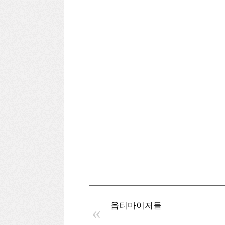
옵티마이저들
«