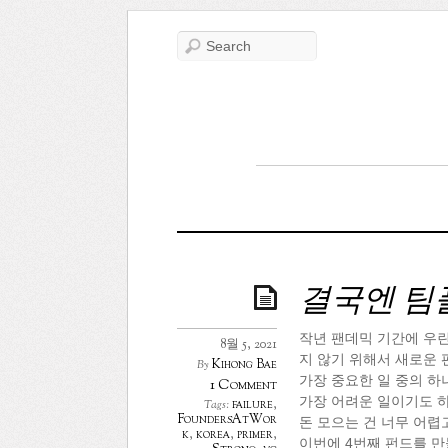
결국엔 팀
작년 팬데믹 기간에 우린
8월 5, 2021
지 않기 위해서 새로운 
Kihong Bae
By
가장 중요한 일 중의 하
1 Comment
가장 어려운 일이기도 하
failure
,
Tags:
FoundersAtWor
돈 모으는 건 너무 어렵고
k
,
korea
,
primer
,
이번에 4번째 펀드를 만