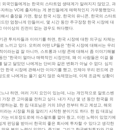
큼 외국인들에게는 한국의 스타트업 생태계가 알려지지 않았고, 과
투자하는 VC에 출자하는 게 본인들에게 매력적인지 갸우뚱했었다.
해서 출장을 가면, 항상 한국 시장, 한국의 유니콘, 한국의 스타트
드만 엄청나게 만들어서, 몇 시간 동안 주구장창 한국 시장에 대
고 더이상의 진전이 없는 경우도 허다했다.
 기관 투자자들과 이야기를 하면, 한국 시장에 대한 의구심 자체는
 느끼고 있다. 오히려 어떤 LP들은 “한국 시장에 대해서는 우리
력적이라는걸 잘 아니까, 스트롱과 너랑 존에 대해서 좀 이야기해볼
 동안 “한국이 얼마나 매력적인 시장인데, 왜 이 사람들은 이걸 몰
 달고 달았던 나에게는 단비와 같은 변화가 아닐 수 없다. 심지
동안 한국 시장에 관해서만 이야기를 했고, 인제야 우리 펀드에 관
정도로 나에게는 풀기 쉽지 않은 숙제였는데, 이제 조금씩 상황이
느냐 하면, 여러 가지 요인이 있는데, 나는 개인적으로 알토스벤
 가장 큰 고마움을 전하고 싶다. 내가 지난 몇 년 동안 한국을 외
명하는걸, 한 킴 대표님은 거의 10년 전부터 하고 계셨고, 해외
라는 시장을 처음 알리기 시작한 분이기도 하다. 한 킴 대표님
 가는 비포장도로에 아스팔트를 깔아 줬고, 이런 노력이 있었기에
쉽게 펀딩을 받아서 한국의 좋은 회사에 투자할 수 있다고 생각한
 더 많은 분의 노력이 있었다. 중기부, 그리고 한국벤처투자와 같은