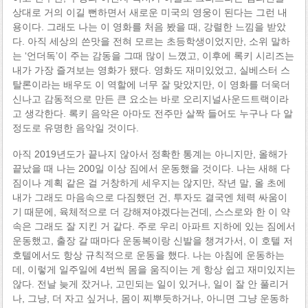
상대로 거의 이길 뻔하면서 새로운 미국의 영웅이 된다는 그런 내
용이다. 그래도 나는 이 영화를 처음 봤을 때, 강렬한 느낌을 받았
다. 아직 세상의 쓴맛을 전혀 모르는 초등학생이었지만, 소위 말하
는 ‘언더독’이 주는 감동을 그때 많이 느꼈고, 이후에 록키 시리즈는
내가 가장 즐겨보는 영화가 됐다. 영화도 재미있었고, 실베스터 스
탈론이라는 배우도 이 역할에 너무 잘 맞았지만, 이 영화를 더욱더
신나고 감동적으로 만든 큰 요소는 바로 오리지널사운드트랙이라
고 생각한다. 록키 음악은 아마도 전주만 살짝 들어도 누구나 다 알
정도로 유명한 음악일 것이다.
아직 2019년도가 끝나지 않아서 정확한 통계는 아니지만, 올해가
끝났을 때 나는 200일 이상 짐에서 운동했을 것이다. 나는 새해 다
짐이나 계획 같은 걸 거창하게 세우지는 않지만, 작년 말, 올 초에
내가 그래도 마음속으로 다짐했던 건, 투자도 결국엔 체력 싸움이
기 때문에, 육체적으로 더 강해져야겠다는건데, 스스로와 한 이 약
속은 그래도 잘 지킨 거 같다. 주로 우리 아파트 지하에 있는 짐에서
운동했고, 출장 갈 때마다 운동복이랑 신발을 챙겨가서, 이 호텔 저
호텔에서도 항상 규칙적으로 운동을 했다. 나는 아침에 운동하는
데, 이렇게 일주일에 4번씩 몸을 움직이는 게 항상 쉽고 재미있지는
않다. 전날 늦게 잤거나, 고민되는 일이 있거나, 일이 잘 안 풀리거
나, 그냥, 더 자고 싶거나, 몸이 찌뿌듯하거나, 아니면 그냥 운동하