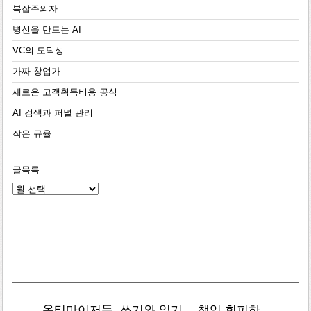
복잡주의자
병신을 만드는 AI
VC의 도덕성
가짜 창업가
새로운 고객획득비용 공식
AI 검색과 퍼널 관리
작은 규율
글목록
글
목
록
옵티마이저들
쓰기와 읽기
책임 회피하
복잡주