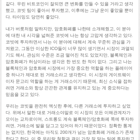
같다. 우린 비트코인이 잘되면 큰 변화를 만들 수 있을 거라고 생각
했고, 코빗 팀이 좋아서 투자했고, 이후에는 그냥 운이 좋았을 뿐이
다. 타이밍도 당연히 좋았다.
내가 버릇처럼 말하지만, 암호화폐를 나한테 소개해줬고, 이 분야
에 대한 내 시각을 넓혀준 코빗에 나는 항상 고맙게 생각하고 있다.
코빗에 투자하면서 나는 이 분야에 대해서 계속 꾸준히 관심을 가
져왔고, 그동안 이상한 ICO들이 너무 많이 생기면서 시장이 과열되
기도 해서, 관심의 수준은 조금 떨어진 적도 있었지만, 블록체인과
암호화폐가 허상이라는 생각은 한 번도 한 적이 없다. 그리고 나는
블록체인과 암호화폐 시장에서 가장 중요한 역할을 하는 플레이어
중 하나가 제대로 된 거래소라고 생각한다. 이 시장의 게이트웨이
이자 문고리 역할을 하는 게 거래소이기 때문에, 최신 소식을 접하
려면 거래소와 항상 끈끈한 관계를 유지하고 있는 게 중요하다는
믿음을 갖고 있다.
우리는 코빗을 완전히 엑싯한 후에, 다른 거래소에 투자하고 싶었
다. 위에서 말한 대로 거래소야말로 이 시장의 모든 이해관계자가
모이는 교차로이며, 스트롱도 계속 블록체인/암호화폐 쪽에 투자하
려면, 거래소에 발을 담그고 있어야 하기 때문이었다. 정확한 통계
는 없지만, 한국에는 아직도 200개가 넘는 암호화폐 거래소가 존재
한다고 한다. 이 중 우리랑 철학과 결이 가장 잘 맞는 팀에 투자하고