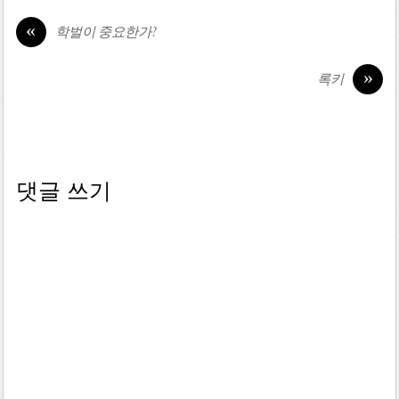
«
학벌이 중요한가?
»
록키
댓글 쓰기