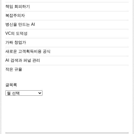
책임 회피하기
복잡주의자
병신을 만드는 AI
VC의 도덕성
가짜 창업가
새로운 고객획득비용 공식
AI 검색과 퍼널 관리
작은 규율
글목록
글
목
록