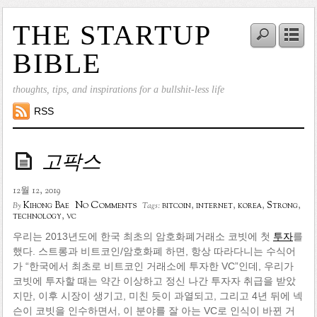
THE STARTUP
BIBLE
thoughts, tips, and inspirations for a bullshit-less life
RSS
고팍스
12월 12, 2019
No Comments
Kihong Bae
bitcoin
,
internet
,
korea
,
Strong
,
By
Tags:
technology
,
vc
우리는 2013년도에 한국 최초의 암호화폐거래소 코빗에 첫
투자
를
했다. 스트롱과 비트코인/암호화폐 하면, 항상 따라다니는 수식어
가 “한국에서 최초로 비트코인 거래소에 투자한 VC”인데, 우리가
코빗에 투자할 때는 약간 이상하고 정신 나간 투자자 취급을 받았
지만, 이후 시장이 생기고, 미친 듯이 과열되고, 그리고 4년 뒤에 넥
슨이 코빗을 인수하면서, 이 분야를 잘 아는 VC로 인식이 바뀐 거