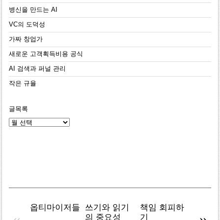
병신을 만드는 AI
VC의 도덕성
가짜 창업가
새로운 고객획득비용 공식
AI 검색과 퍼널 관리
작은 규율
글목록
글
목
록
옵티마이저들
쓰기와 읽기
책임 회피하
복잡주
«
»
의 중요성
기