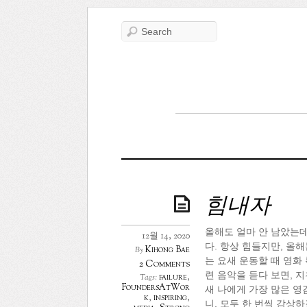
힘내자
올해도 얼마 안 남았는데
12월 14, 2020
다. 항상 힘들지만, 올
Kihong Bae
By
는 요새 운동할 때 영화
2 Comments
련 음악을 듣다 보면, 
failure
,
Tags:
FoundersAtWor
새 나에게 가장 많은 영
k
,
inspiring
,
니, 모두 한 번씩 감상하