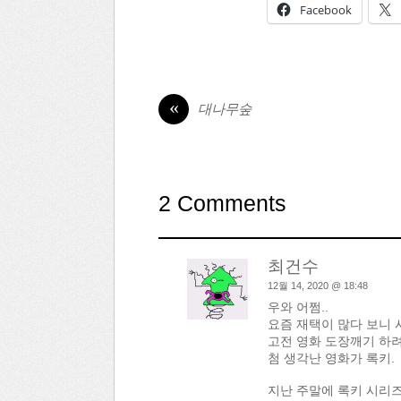
Facebook
«
대나무숲
2 Comments
최건수
12월 14, 2020 @ 18:48
우와 어쩜..
요즘 재택이 많다 보니 
고전 영화 도장깨기 하려
첨 생각난 영화가 록키.
지난 주말에 록키 시리