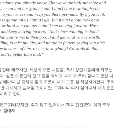
omething you already know. The world ain’t all sunshine and
ery mean and nasty place and I don’t care how tough you
ou to your knees and keep you there permanently if you let it.
is gonna hit as hard as life. But it ain’t about how hard
t how hard you can get it and keep moving forward. How
 and keep moving forward. That’s how winning is done!
at you’re worth then go out and get what you’re worth.
lling to take the hits, and not point fingers saying you ain’t
e because of him, or her, or anybody! Cowards do that
 You’re better than that!”
들한테 해주지만, 세상의 모든 사람들, 특히 창업가들에게 해주는
. 삶은 아름답지 않고 정말 빡세고, 내가 아무리 잘나도 항상 나
럴 때마다 남 탓하지 말고 오롯이 내가 모든 걸 책임져야한다. 우리
 매번 패배하고 넘어질 것이지만, 그때마다 다시 일어나서 계속 전진
ng이라고 한다.
어졌고 패배했지만, 죽지 않고 일어나서 계속 전진했다. 아마 모두
두 힘내자.