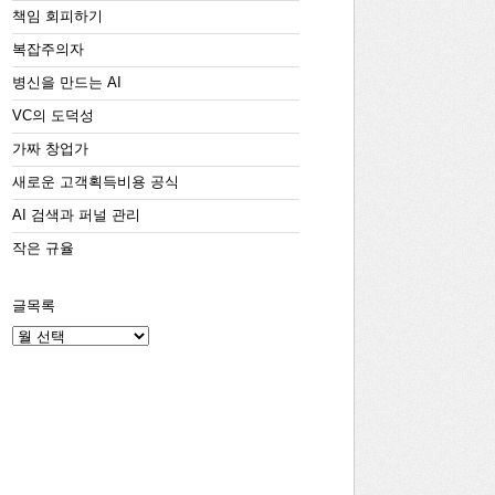
책임 회피하기
복잡주의자
병신을 만드는 AI
VC의 도덕성
가짜 창업가
새로운 고객획득비용 공식
AI 검색과 퍼널 관리
작은 규율
글목록
글
목
록