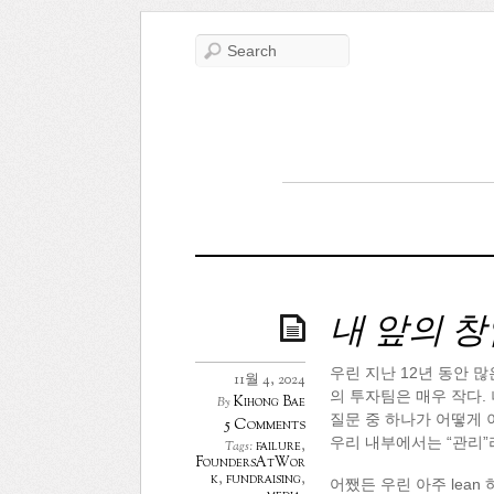
내 앞의 
우린 지난 12년 동안 
11월 4, 2024
의 투자팀은 매우 작다.
Kihong Bae
By
질문 중 하나가 어떻게
5 Comments
우리 내부에서는 “관리”
failure
,
Tags:
FoundersAtWor
k
,
fundraising
,
어쨌든 우린 아주 lean