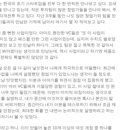
는 한국의 초기 스타트업을 전부 다 한 번씩은 만나보고 싶다. 요새
을 만나고 있는데, 작은 투자팀이 많은 창업가들을 만나야 해서, 주
 각개전투 하고 있다. 지난 3개월 동안 나도 많은 창업가와 팀을 만
가들과의 만남은 기억에 남아서 여기서 몇 자 적어보고 싶다.
 좀 뻔한 사업이었다. 아마도 웬만한 VC들은 “또 이 사업이
지도 않고 패스할 만한 그런 사업이었는데, 심지어 수치도 별로였
자료만 보고 안 만날까 하다가, 그래도 팀은 젊고 똑똑한 것 같아서
해 봐야겠다는 생각으로 만났는데, 역시 사업이라고 하기엔 제품도
, 전략도 특별하진 않았던 것 같다.
말 모든 걸 다 갈아 넣으면서 나에게 적극적으로 어필했다. 최근에
사업을 나에게 설명했던 창업가가 있었느냐는 생각이 들 정도로.
냥 밋밋했지만, 이분과 이야기를 하면서 점점 더 집중하게 됐고,
 이미 여러 VC들에게 거절당한 경험이 있고, 이 사업 절대로 안 된
 너무 많이 들었기 때문에, 이번이 마지막 피칭이라는 생각으로
를 설명하고, 내가 중간에 이것저것 물어보면 혹시나 본인이 말
도 버벅거렸다. 중간마다 내가 이분을 테스트하기 위해서 조금 재
을 던졌는데, 최대한 화를 안 내면서 논리적으로 설명하려고 하는
저기서 볼 수 있었다.
라고 하니, 이미 만들어 놓은 10개 이상의 데모 계정 중 하나를