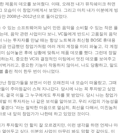
 제품의 데모를 보여줬다. 이때, 오래전 내가 뮤직쉐이크 하면
그 모습이 이 창업가에게서 보였다. 그리고 마치 내가 이분에게 빙
동안 2008년~2012년으로 돌아갔었다.
 수 있는 소프트웨어와 남이 만든 음악을 소비할 수 있는 작은 플
데, 음악 관련 사업이다 보니, VC들에게 반드시 고품질의 음악
서 나는 투자자를 만날 때는 항상 노트북과 최신형 BOSE 휴대용
방금 언급했던 창업가처럼 여러 개의 계정을 미리 파놓고, 각 계정
미 심어놓은 후에 상황에 맞춰서 제품 데모를 했다. 그런데 정말
재하는지, 중요한 VC와 결정적인 미팅에서 멋진 데모를 보여주고
버벅거리고, 중요한 기능이 작동하지 않아서, 나도 당황하고, 말도
뻘뻘 흘린 적이 한두 번이 아니었다.
만난 창업가들을 보면서 이런 오래전의 내 모습이 떠올랐고, 그때
들이 주마등같이 스쳐 지나갔다. 당시에 나는 꼭 투자받고 싶었
는데, 결국 이들 그 누구에게도 투자를 못 받았다. 당시 나는 창업가
제발 이 투자자는 나 같은 보석을 알아보고, 우리 사업의 가능성을
좋겠다.”라는 절박한 마음으로 열심히, 최선을 다해서, 미친놈처
바로 내 앞의 창업가가 나한테 하고 있었던 것이다.
가 투자할지 안 할지 잘 모르겠지만, 이런 생각을 하면 언제나 마
 열어두고 싶다. 이분의 사업이 아무리 봐도 망할 것 같아도, 이