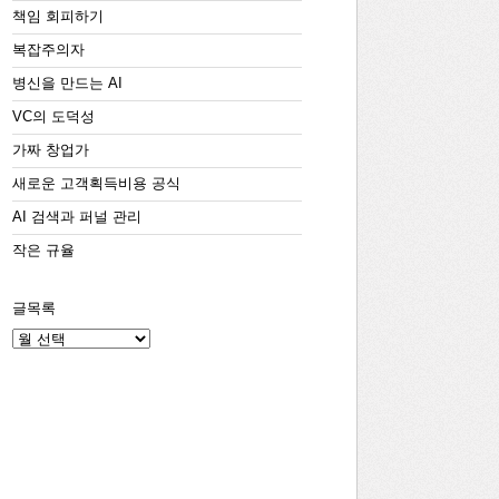
책임 회피하기
복잡주의자
병신을 만드는 AI
VC의 도덕성
가짜 창업가
새로운 고객획득비용 공식
AI 검색과 퍼널 관리
작은 규율
글목록
글
목
록