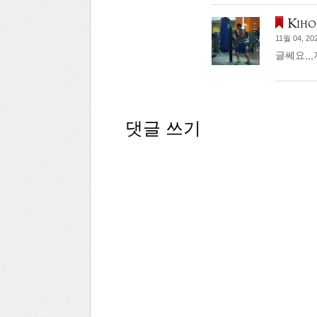
Kiho
11월 04, 20
글쎄요,,
댓글 쓰기