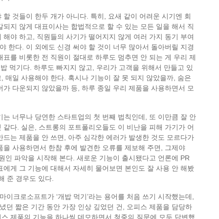
 할 것들이 한두 개가 아니다. 특히, 요새 같이 어려운 시기엔 회
갈되지 않게 대표이사는 합법적으로 할 수 있는 모든 일을 해서 직
 해야 하고, 직원들의 사기가 떨어지지 않게 여러 가지 동기 부여
 한다. 이 외에도 신경 써야 할 것이 너무 많아서 돌아버릴 지경
대표를 비롯한 전 직원이 절대로 하루도 멈추면 안 되는 게 우리 제
 개밥 먹기다. 하루도 빠지지 않고, 우리가 고객을 위해서 만들고 있
, 매일 사용해야 한다. 혹시나 기능이 잘 못 되지 않았을까, 숨은
버가 다운되지 않았을까 등, 하루 종일 우리 제품을 사용하면서 모
기는 너무나 당연한 스타트업의 첫 번째 법칙인데, 또 이만큼 잘 안
 같다. 실은, 스트롱의 포트폴리오들도 이 비난을 피해 가기가 어
만드는 제품을 안 쓰면, 아주 심각한 에러가 발생한 것도 모르다가
품을 사용하면서 한참 후에 발견한 오류를 제보해 주면, 그제야
서 원인 파악을 시작해 본다. 새로운 기능이 출시됐다고 언론에 PR
표에게 그 기능에 대해서 자세히 물어보면 본인도 잘 사용 안 해봤
해 준 경우도 있다.
마이크로소프트가 ‘개밥 먹기’라는 용어를 처음 쓰기 시작했는데,
던 짧은 기간 동안 가장 인상 깊었던 건, 오피스 제품을 담당하
피스 제품의 기능을 하나씩 데모하면서 청중의 질문에 모두 답변했