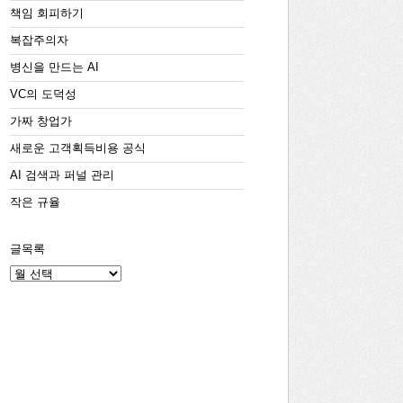
책임 회피하기
복잡주의자
병신을 만드는 AI
VC의 도덕성
가짜 창업가
새로운 고객획득비용 공식
AI 검색과 퍼널 관리
작은 규율
글목록
글
목
록