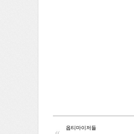
옵티마이저들
«