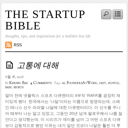
THE STARTUP
BIBLE
thoughts, tips, and inspirations for a bullshit-less life
RSS
고통에 대해
6월 18, 2026
4 Comments
Kihong Bae
ai
,
FoundersAtWork
,
grit
,
hustle
,
By
Tags:
pain
,
sports
얼마 전에 넷플릭스 스포츠 다큐멘터리 4부작 ‘RAFA’를 굉장히 재
미있게 봤다. 한국에서는 ‘나달’이라는 이름으로 방영되는데, 스페
인 테니스 선수 라파엘 나달에 대한 다큐멘터리다. 이 선수를 주니
어 때부터 나는 알고 있었고, 그동안 20년 넘게 팔로우해서 나름 잘
안다고 생각했는데, 이 시리즈가 재미를 넘어 그 어떤 스포츠 다큐
보다 감동적으로 봤던 이유는 내가 알던 것보다 나달은 훨씬 더 투