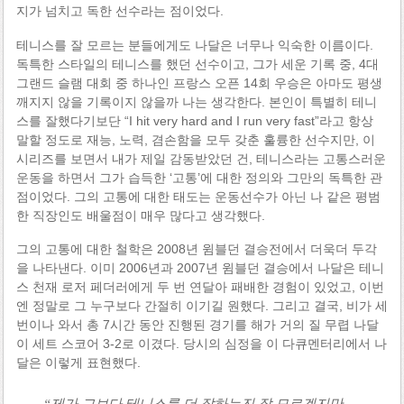
지가 넘치고 독한 선수라는 점이었다.
테니스를 잘 모르는 분들에게도 나달은 너무나 익숙한 이름이다.
독특한 스타일의 테니스를 했던 선수이고, 그가 세운 기록 중, 4대
그랜드 슬램 대회 중 하나인 프랑스 오픈 14회 우승은 아마도 평생
깨지지 않을 기록이지 않을까 나는 생각한다. 본인이 특별히 테니
스를 잘했다기보단 “I hit very hard and I run very fast”라고 항상
말할 정도로 재능, 노력, 겸손함을 모두 갖춘 훌륭한 선수지만, 이
시리즈를 보면서 내가 제일 감동받았던 건, 테니스라는 고통스러운
운동을 하면서 그가 습득한 ‘고통’에 대한 정의와 그만의 독특한 관
점이었다. 그의 고통에 대한 태도는 운동선수가 아닌 나 같은 평범
한 직장인도 배울점이 매우 많다고 생각했다.
그의 고통에 대한 철학은 2008년 윔블던 결승전에서 더욱더 두각
을 나타낸다. 이미 2006년과 2007년 윔블던 결승에서 나달은 테니
스 천재 로저 페더러에게 두 번 연달아 패배한 경험이 있었고, 이번
엔 정말로 그 누구보다 간절히 이기길 원했다. 그리고 결국, 비가 세
번이나 와서 총 7시간 동안 진행된 경기를 해가 거의 질 무렵 나달
이 세트 스코어 3-2로 이겼다. 당시의 심정을 이 다큐멘터리에서 나
달은 이렇게 표현했다.
“제가 그보다 테니스를 더 잘하는진 잘 모르겠지만,