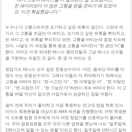
전 페더러보다 더 많은 고통을 받을 준비가 돼 있었어
요. 이건 확실했습니다.”
누구나 다 고통스러우면 포기하고 싶은 유혹이 생긴다. 그런데 여
기서 그 고통을 조금만 더 버티고, 포기하고 싶은 유혹을 뿌리치고,
또 버티고, 또 유혹을 뿌리치다 보면, 고통을 버티는데 점점 익숙해
진다. 나달도 이 과정을 통해 평생 고통을 버티면서 “한 공만 더”를
했다. 아마도 이게 위대한 테니스 챔피언들과 그냥 테니스 선수들
을 구분하는 자질인 것 같다. 한 공 더 버티는 것.
창업가도 테니스 선수 같은 운동선수이다. 다만, 몸보단 머리를 더
많이 쓰는 운동선수이다. 그래서 이들도 더 위대해지기 위해서는
고통을 버텨야 한다. “한 시간만 더” , “한 이메일만 더” , “한 미팅만
더” , “한 피칭만 더” , “한 기능만 더”하면서 계속 버텨야 한다. 이 고
통을 버틸 자신이 없으면 사업가로서 성공하긴 정말 어렵다.
얼마 전에 우리가 좋아하고 가끔 후원하는 연고대 창업 학회 인사
이더스 회원분들을 대상으로 AMA 세션을 진행했는데, 어떤 학생분
이 스트롱 팀원 모두에게 각각 어떤 창업가를 선호하는지 물어봤
다. 우리 팀동료분들 모두 각각 다른 답변을 했는데 나는 “일주일에
100시간씩 일할 수 있는 분들”이라고 했다. 일주일에 100시간 일하