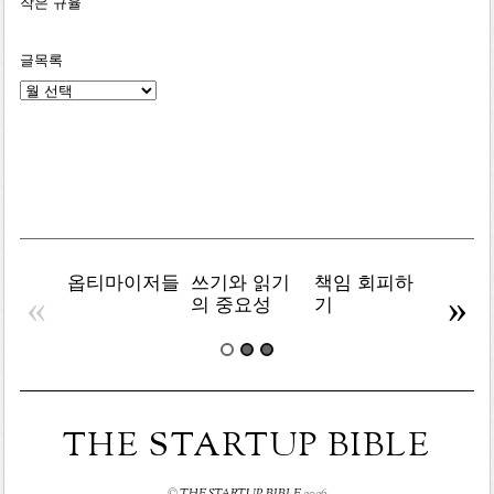
작은 규율
글목록
글
목
록
옵티마이저들
쓰기와 읽기
책임 회피하
복잡주
«
»
의 중요성
기
THE STARTUP BIBLE
©
THE STARTUP BIBLE
2026