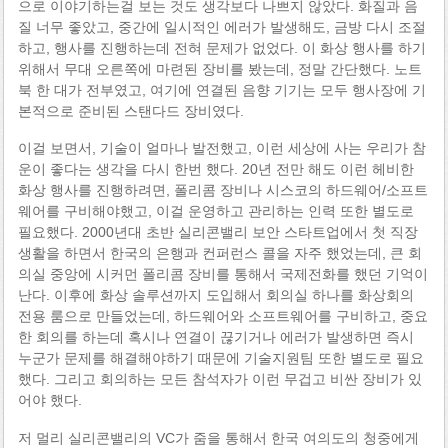
으로 이야기하는걸 보는 것도 생각보다 나쁘지 않았다. 화질과 음
질 너무 좋았고, 중간에 일시적인 에러가 발생해도, 금방 다시 조절
하고, 행사를 진행하는데 전혀 문제가 없었다. 이 화상 행사를 하기
위해서 무대 오른쪽에 마련된 장비를 봤는데, 정말 간단했다. 노트
북 한 대가 전부였고, 여기에 연결된 음향 기기는 모두 행사장에 기
본적으로 준비된 스탠다드 장비였다.
이걸 보면서, 기술이 얼마나 발전했고, 이런 세상에 사는 우리가 참
운이 좋다는 생각을 다시 한번 했다. 20년 전만 해도 이런 헤비한
화상 행사를 진행하려면, 폴리콤 장비나 시스코의 하드웨어/소프트
웨어를 구비해야했고, 이걸 운영하고 관리하는 인력 또한 별도로
필요했다. 2000년대 초반 실리콘밸리 보안 스타트업에서 첫 직장
생활을 하면서 한국의 은행과 컨퍼런스 콜을 자주 했었는데, 큰 회
의실 중앙에 시커먼 폴리콤 장비를 통해서 국제전화를 했던 기억이
난다. 이후에 화상 솔루션까지 도입해서 회의실 하나를 화상회의
전용 룸으로 만들었는데, 하드웨어와 소프트웨어를 구비하고, 중요
한 회의를 하는데 혹시나 연결이 끊기거나 에러가 발생하면 즉시
누군가 문제를 해결해야하기 때문에 기술지원팀 또한 별도로 필요
했다. 그리고 회의하는 모든 참석자가 이런 무겁고 비싼 장비가 있
어야 했다.
저 멀리 실리콘밸리의 VC가 줌을 통해서 한국 여의도의 청중에게