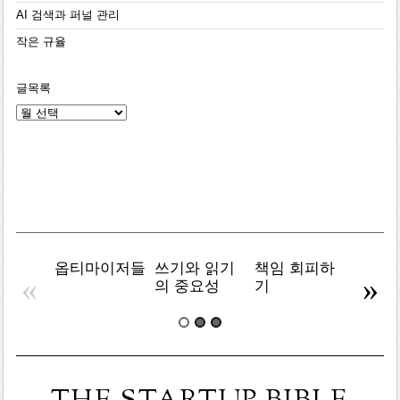
AI 검색과 퍼널 관리
작은 규율
글목록
글
목
록
옵티마이저들
쓰기와 읽기
책임 회피하
복잡주
«
»
의 중요성
기