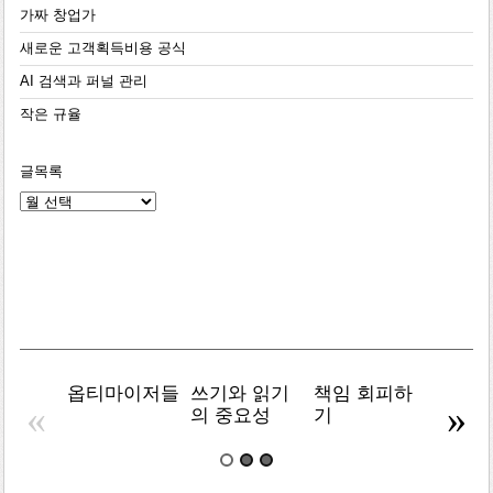
가짜 창업가
새로운 고객획득비용 공식
AI 검색과 퍼널 관리
작은 규율
글목록
글
목
록
옵티마이저들
쓰기와 읽기
책임 회피하
복잡주
«
»
의 중요성
기