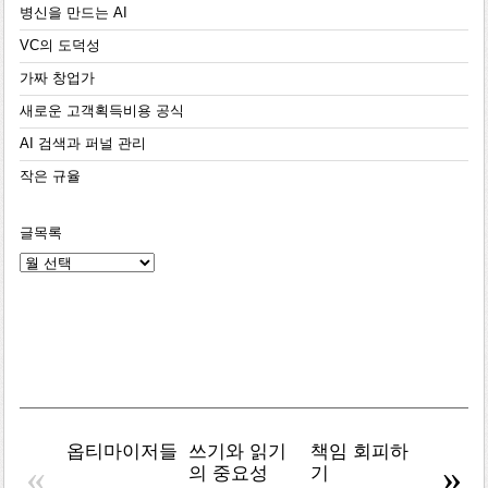
병신을 만드는 AI
VC의 도덕성
가짜 창업가
새로운 고객획득비용 공식
AI 검색과 퍼널 관리
작은 규율
글목록
글
목
록
옵티마이저들
쓰기와 읽기
책임 회피하
복잡주
«
»
의 중요성
기