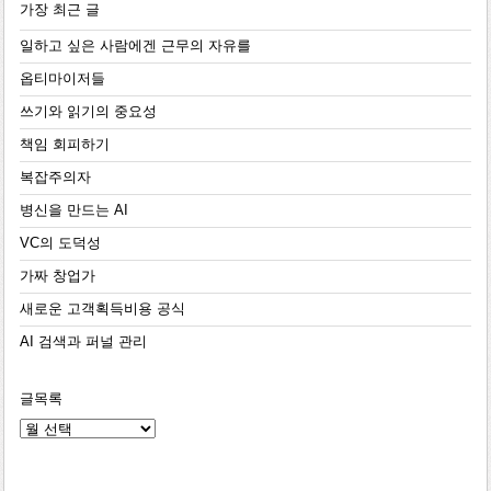
가장 최근 글
일하고 싶은 사람에겐 근무의 자유를
옵티마이저들
쓰기와 읽기의 중요성
책임 회피하기
복잡주의자
병신을 만드는 AI
VC의 도덕성
가짜 창업가
새로운 고객획득비용 공식
AI 검색과 퍼널 관리
글목록
글
목
록