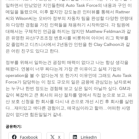
일하면서 만났었던 지인들한테 Auto Task Force의 내용과 구인 이
메일을 돌렸으며, 이후 짧지만 강도높은 인터뷰를 통해서 Rattner
씨와 Wilson씨는 오바마 정부의 자동차 팀을 완성할 다양한 연령대
와 다양한 경험을 가진 인력들을 채용하기 시작하였다. 각 팀원에
대해서는 구체적인 언급을 하지는 않지만 Matthew Feldman과 같
은 유명한 파산/구조조정 변호사를 비롯하여 아이비 리그 학부를
갖 졸업하고 디즈니사에서 2년동안 인턴을 한 Clay Calhoon과 같
은 어린 친구도 있다고 한다.
정부를 위해서 일하는건 굉장히 매력이 없다고 나는 항상 생각을
해왔다. 연봉이 너무 짜다는게 가장 큰 이유이고 실제 기업의
operation을 볼 수 없다는게 또 한가지 이유인데 그래도 Auto Task
Force가 담당하는 이 정도 규모의 일은 금융에 관심있는 남자로써
는 누구나 한번 정도는 경험해 보고 싶은 일이 아닐까 싶다. GM과
같이 복잡하고 큰 회사의 파산 절차를 옆에서 직접 눈으로 보고, 파
산 보호 신청을 한 회사를 다시 내 손으로 개선 시킨 후 회사를 살린
다…재미있고 색다른 경험이고, 애국심이라고 할까…어떠한 사명
감이 없다면 힘든일일거 같네.
공유하기:
Facebook
X
LinkedIn