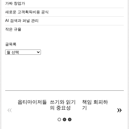
가짜 창업가
새로운 고객획득비용 공식
AI 검색과 퍼널 관리
작은 규율
글목록
글
목
록
옵티마이저들
쓰기와 읽기
책임 회피하
복잡주
«
»
의 중요성
기