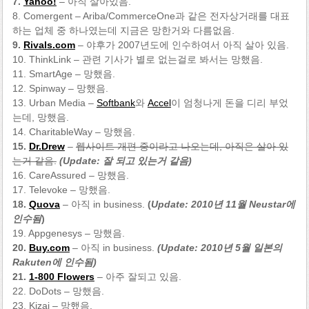
7.
Yahoo!
– 아직 살아있음.
8. Comergent – Ariba/CommerceOne과 같은 전자상거래를 대표
하는 업체 중 하나였는데 지금은 망한거와 다름없음.
9.
Rivals.com
– 야후가 2007년도에 인수하여서 아직 살아 있음.
10. ThinkLink – 관련 기사가 별로 없는걸로 봐서는 망했음.
11. SmartAge – 망했음.
12. Spinway – 망했음.
13. Urban Media –
Softbank
와
Accel
이 엄청나게 돈을 디리 부었
는데, 망했음.
14. CharitableWay – 망했음.
15.
Dr.Drew
–
웹사이트 개편 중이라고 나오는데, 아직은 살아 있
는거 같음.
(Update: 잘 되고 있는거 같음)
16. CareAssured – 망했음.
17. Televoke – 망했음.
18.
Quova
– 아직 in business.
(
Update: 2010년 11월 Neustar에
인수됨
)
19. Appgenesys – 망했음.
20.
Buy.com
– 아직 in business.
(Update: 2010년 5월 일본의
Rakuten에 인수됨)
21.
1-800 Flowers
– 아주 잘되고 있음.
22. DoDots – 망했음.
23. Kizai – 망했음.