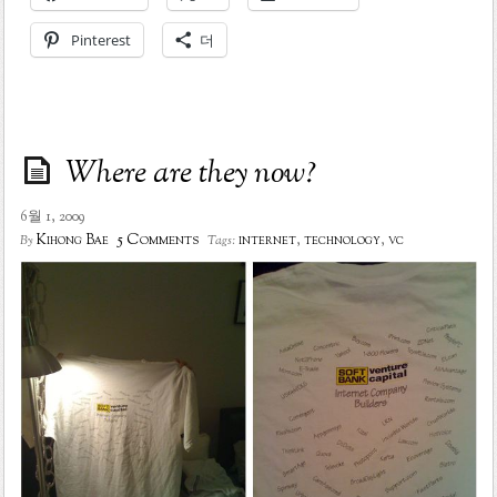
Pinterest
더
Where are they now?
6월 1, 2009
5 Comments
Kihong Bae
internet
,
technology
,
vc
By
Tags: