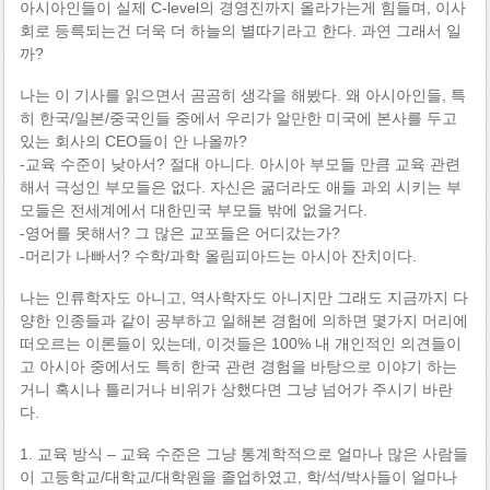
아시아인들이 실제 C-level의 경영진까지 올라가는게 힘들며, 이사
회로 등륵되는건 더욱 더 하늘의 별따기라고 한다. 과연 그래서 일
까?
나는 이 기사를 읽으면서 곰곰히 생각을 해봤다. 왜 아시아인들, 특
히 한국/일본/중국인들 중에서 우리가 알만한 미국에 본사를 두고
있는 회사의 CEO들이 안 나올까?
-교육 수준이 낮아서? 절대 아니다. 아시아 부모들 만큼 교육 관련
해서 극성인 부모들은 없다. 자신은 굶더라도 애들 과외 시키는 부
모들은 전세계에서 대한민국 부모들 밖에 없을거다.
-영어를 못해서? 그 많은 교포들은 어디갔는가?
-머리가 나빠서? 수학/과학 올림피아드는 아시아 잔치이다.
나는 인류학자도 아니고, 역사학자도 아니지만 그래도 지금까지 다
양한 인종들과 같이 공부하고 일해본 경험에 의하면 몇가지 머리에
떠오르는 이론들이 있는데, 이것들은 100% 내 개인적인 의견들이
고 아시아 중에서도 특히 한국 관련 경험을 바탕으로 이야기 하는
거니 혹시나 틀리거나 비위가 상했다면 그냥 넘어가 주시기 바란
다.
1. 교육 방식 – 교육 수준은 그냥 통계학적으로 얼마나 많은 사람들
이 고등학교/대학교/대학원을 졸업하였고, 학/석/박사들이 얼마나