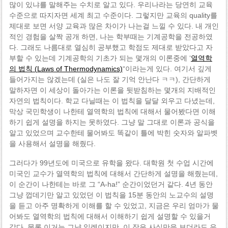
많이 있냐를 말해주는 수치로 알고 있다. 우리나라는 당연히 교육
수준으로 따지자면 세계 최고 수준이다. 그렇지만 교육의 quality를
제대로 보면 서양 교육과 많은 차이가 나는걸 느낄 수 있다. 내 개인
적인 경험을 살짝 공개 하면, 나는 학부때는 기계공학을 전공하였
다. 그래도 나름대로 열심히 공부했고 학점도 제대로 받았다고 자
부할 수 있는데 기계공학의 기초가 되는 몇개의 이론중에 ‘
열역학
의 법칙 (Laws of Thermodynamics)
“이라는게 있다. 여기서 깊게
들어가지는 않겠는데 (실은 나도 잘 기억 안난다 ㅋㅋ), 간단하게
말하자면 이 세상이 돌아가는 이론을 뒷받침하는 몇개의 지배적인
자연의 법칙이다. 학교 다닐때는 이 법칙을 달달 외우고 다녔는데,
막상 국민학생이 나한테 열역학의 법칙에 대해서 물어봤다면 이해
하기 쉽게 설명을 하지는 못하였다. 그냥 말 그대로 이론과 공식을
알고 있었으며 교수한테 물어봐도 똑같이 틀에 박힌 숫자와 알파벳
을 사용해서 설명을 해줬다.
그러다가 99년도에 미국으로 유학을 왔다. 대학원 첫 수업 시간에
미국인 교수가 열역학의 법칙에 대해서 간단하게 설명을 해줬는데,
이 순간이 나한테는 바로 그 “A-ha!” 순간이었던거 같다. 4년 동안
그냥 껍데기만 알고 있었던 이 법칙을 15분 동안의 노교수의 설명
을 듣고 아주 명확하게 이해를 할 수 있었고, 지금은 우리 엄마가 물
어봐도 열역학의 법칙에 대해서 이해하기 쉽게 설명할 수 있을거
같다. 물론 이거는 그냥 일례이지만, 이 작은 사실만을 보더라도 우