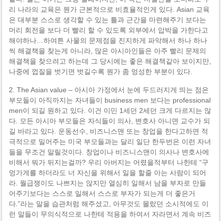
리 나라의 교육은 뭔가 근본적으로 비효율적인게 있다. Asian 교육
은 대부분 스스로 생각할 수 있는 틀과 근간을 마련해주기 보다는
머리 회전을 보다 더 빨리 할 수 있도록 외부에서 압박을 가한다고
해야하나…하여튼 사물의 문제점을 진지하게 파악해서 하나 하나
씩 해결책을 찾는게 아니라, 많은 아시아인들은 아주 빨리 문제의
해결책을 찾으려고 하는데 그 당시에는 좋은 해결책같아 보이지만,
나중에 껍질을 벗기면 벗길수록 뭔가 좀 엉성한 부분이 있다.
2. The Asian value – 아시아 가정에서 눈에 두드러지게 띄는 점은
부모들이 아직까지는 자녀들이 business men 보다는 professional
men이 되길 원하고 있다. 이건 이민 1세던 2세던 크게 다르지는 않
다. 모든 아시아 부모들은 자식들이 의사, 변호사 아니면 교수가 되
길 바라고 있다. 운동선수, 비즈니스맨 또는 창업을 한다고하면 적
극적으로 밀어주는 미국 부모들과는 달리 일단 한두번은 이런 자녀
들을 무조건 말릴것이다. 창업이나 비즈니스맨이 의사나 변호사에
비해서 뭐가 뒤지는걸까? 우리 아버지는 어렸을적부터 나한테 “구
멍가게를 하더라도 너 자신을 위해서 일을 할줄 아는 사람이 되어
라. 월급쟁이도 나쁘지는 않지만 열심히 일해서 남을 부자로 만들
어주기보다는 스스로 일해서 스스로 부자가 되는게 더 좋은거
다.”라는 말을 습관처럼 해주셨고, 아무것도 몰랐던 소시적에도 이
런 말들이 무의식적으로 나한테 적용을 하여서 자라면서 계속 비즈