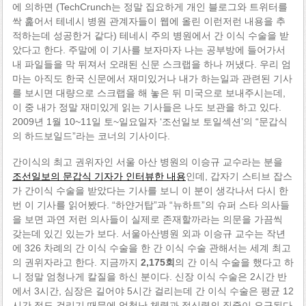
에 의하면 (TechCrunch는 정말 집요하게 개인 블로그와 트위터를
싹 훑어서 테네시 병원 관계자들이 웹에 올린 이런저런 내용을 추
적하는데 성공한거 같다) 테네시 주의 병원에서 간 이식 수술을 받
았다고 한다. 주말에 이 기사를 보자마자 나는 공부방에 들어가서
내 파일들을 막 뒤져서 오래된 신문 스크랩을 하나 꺼냈다. 우리 엄
마는 아직도 한국 신문에서 재미있거나 내가 하는일과 관련된 기사
를 보시면 대량으로 스크랩을 해 놓은 뒤 미국으로 보내주시는데,
이 중 내가 정말 재미있게 읽는 기사들은 나도 보관을 하고 있다.
2009년 1월 10~11일 토~일요일자 ‘조선일보 토일섹션’의 “문갑식
의 하드보일드”라는 코너의 기사이다.
간이식의 최고 권위자인 서울 아산 병원의 이승규 교수라는 분을
조선일보의 문갑식 기자가 인터뷰한 내용
인데, 갑자기 스티브 잡스
가 간이식 수술을 받았다는 기사를 보니 이 분이 생각나서 다시 한
번 이 기사를 읽어봤다. “하얀거탑”과 “뉴하트”의 슈퍼 스타 의사들
을 보면 과연 저런 의사들이 실제로 존재할까라는 의문을 가끔씩
갖는데 있긴 있는가 보다. 서울아산병원 외과 이승규 교수는 작년
에 326 차례의 간 이식 수술을 한 간 이식 수술 관해서는 세계 최고
의 권위자라고 한다. 지금까지
2,175회
의 간 이식 수술을 했다고 하
니 정말 엄청나게 칼질을 하신 분이다. 신장 이식 수술은 2시간 반
에서 3시간, 심장은 길어야 5시간 걸리는데 간 이식 수술은 평균 12
시간 정도 걸리기 때문에 엄청난 체력과 정신력의 집중이 요구된다