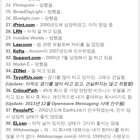
24. Photopoint – 망했음.
25. BroadDayLight – 망했음.
26. Bluelight.com – 망했음.
27.
iPrint.com
– 2000년도에 상장하였고, 아직 영업 중.
28.
LRN
– 아직 잘 하고 있음.
29. Invisible Worlds – 망했음.
30.
Law.com
– 법 관련 포탈로써 자리를 잘 잡았음.
31.
Kefta
– Acxiom이 2007년도에 인수하였음.
32.
Support.com
– 2000년 7월 상장해서 잘 하고 있음.
33. Model-E – 망했음.
34.
ZDNet
– 잘 되고 있음.
35.
ToysRUs.com
– 경기를 많이 타고 있지만, 그래도 건실함.
(Update: 아직도 경기를 많이 타고 있고, 건실하지는 않고 위험함)
36.
CriticalPath
– 49개 회사 중 가장 탄탄한 비즈니스 모델을 가
지고 있는 회사 중 하나. 개인적으로 내가 좋아하는 회사이기도 함.
(Update: 2013년 12월 Openwave Messaging 사에 인수됨)
37.
PeoplePC
– 2002년도에 EarthLink가 인수하였는데, 인수 당
시 상당히 상태가 좋지 않았음.
38.
ELoan
– 아직 살아 있지만, 상태가 그다지 좋지는 않음.
39. AllAdvantage – 와…이 회사에 대해서는 내가 한마디를 하지
않을 수가 없다. AllAdvantage.com은 아마도 1999년도 스탠포드