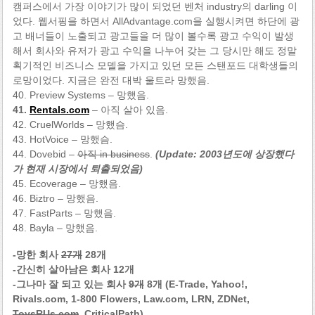
캠퍼스에서 가장 이야기가 많이 되었던 벤처 industry의 darling 이
었다. 웹서핑을 하면서 AllAdvantage.com을 실행시켜면 하단에 광
고 배너들이 노출되고 광고들을 더 많이 볼수록 광고 수익이 발생
해서 회사와 유저가 광고 수익을 나누어 갖는 그 당시만 해도 정말
획기적인 비즈니스 모델을 가지고 있던 모든 스탠포드 대학생들의
로망이었다. 지금은 완전 대박 울트라 망했음.
40. Preview Systems – 망했음.
41.
Rentals.com
– 아직 살아 있음.
42. CruelWorlds – 망했슴.
43. HotVoice – 망했슴.
44. Dovebid –
아직 in business
.
(Update: 2003년도에 상장했다
가 현재 시장에서 퇴출되었음)
45. Ecoverage – 망했음.
46. Biztro – 망했음.
47. FastParts – 망했음.
48. Bayla – 망했음.
-망한 회사
27개
28개
-간신히 살아남은 회사 12개
-그나마 잘 되고 있는 회사
9개
8개 (E-Trade, Yahoo!,
Rivals.com, 1-800 Flowers, Law.com, LRN, ZDNet,
ToysRUs.com
, CriticalPath)