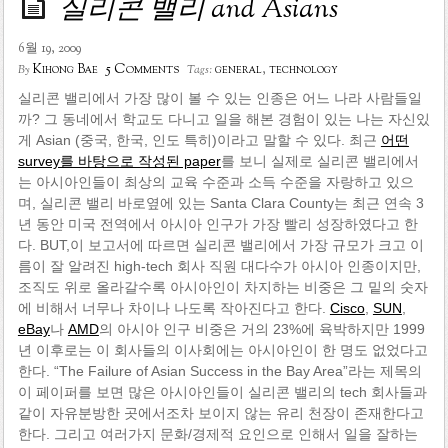
실리콘 밸리 and Asians
6월 19, 2009
5 Comments
Kihong Bae
general
,
technology
By
Tags:
실리콘 밸리에서 가장 많이 볼 수 있는 인종은 어느 나라 사람들일
까? 그 동네에서 학교도 다니고 일을 해본 경험이 있는 나는 자신있
게 Asian (중국, 한국, 인도 특히)이라고 말할 수 있다. 최근
어떤
survey를 바탕으로 작성된 paper
를 보니 실제로 실리콘 밸리에서
는 아시아인들이 최상의 교육 수준과 소득 수준을 자랑하고 있으
며, 실리콘 밸리 바로옆에 있는 Santa Clara County는 최근 연속 3
년 동안 미국 전역에서 아시아 인구가 가장 빨리 성장하였다고 한
다. BUT,이 보고서에 따르면 실리콘 밸리에서 가장 규모가 크고 이
름이 잘 알려진 high-tech 회사 직원 대다수가 아시아 인종이지만,
조직도 위로 올라갈수록 아시아인이 차지하는 비중은 그 밑의 숫자
에 비해서 너무나 차이나 나도록 작아진다고 한다.
Cisco
,
SUN
,
eBay
나
AMD
의 아시아 인구 비중은 거의 23%에 육박하지만 1999
년 이후로는 이 회사들의 이사회에는 아시아인이 한 명도 없었다고
한다. “The Failure of Asian Success in the Bay Area”라는 제목의
이 페이퍼를 보면 많은 아시아인들이 실리콘 밸리의 tech 회사들과
같이 자유분방한 곳에서조차 보이지 않는 유리 천장이 존재한다고
한다. 그리고 여러가지 문화/경제적 요인으로 인해서 일을 잘하는