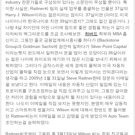
industry 전문가들로 구성되어 있다는 소문만이 무성할 뿐이다. 특
이한 사실은, Rattner씨 팀의 실제 업무를 총괄하는 인물은 37살의
Harry J. Wilson이라는 젊은이라는 점이다. 37살이면 (아마도 미국
나이이니까 한국나이로 치면 39살이겠지? 그래도 젊긴 젊은거다..)
나랑 4살 차이인데 어린 나이에 참으로 좋은 경험을 하는거 같다.이
아저씨의 백그라운드를 조금 조사해보면…
하버드
학부와 MBA 출
신이고, 그동안 줄곳 금융업계에서종사를 하다가 (Blackstone
Group과 Goldman Sachs에 잠깐씩 일하다가 Silver Point Capital
이라는헷지 펀드에서 일하면서 돈을 많이 번 모양이다) 36살이라
는 젊은 나이에 와이프와 애기와 더 많은 시간을 보내기 위해서 은
퇴하였다. 그러다가 급작스러운 세계 경제의 몰락과 미국 자동차
산업의 몰락을 직접 눈으로 보면서 이렇게 있어서는 안되겠다라는
생각을 하고 2009년 1월 31일날 Steve Rattner한테 장문의 이메일
을 보냈다고 한다. 이메일의 내용은 자동차 산업이 밀집해 있는 디
트로이트를 구조조정하는걸 직접 도와주고 싶으며, 그동안 걸어왔
던 커리어 경험을 바탕으로 열심히 뛸 자신이 있다는 내용이라고
한다. 나도이 이메일을 직접 보지는 못했지만, 분명히 매우 감동적
이고 스마트하게 썼을거다. Wilson 씨에 대해서 한번도 못 들어봤
던 Rattner씨는이 이메일을 보고 감명을 깊게 받았으며 Auto Team
조인하는걸 승락하였다.
Rattner씨로부터 고용된 후 3월13일날 Wilson 씨는 주위 친구들과