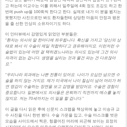
고 하는데 이교수는 이를 위해서 일주일에 4회 정도 조깅도 하고 한
번에 push up을 100회씩 한다고 한다. 실제로 내가 이 분을 뵙지는
못했지만 사진으로만 봐도 환자들한테 상당한 마음의 안정과 평온
을 줄 선한 인상의 소유자이기도 하다.
이 인터뷰에서 감명있게 읽었던 부분들은:
“환자는 의사의 말 한마디에 좌우됩니다. 확신을 가지고 ‘당신의 상
태로 봐서 이 수술이 제일 적합하다’고 권유해야지요. 이런저런 수
술법이 있는데 어떤 걸 택하겠느냐라는 의사도 있는데 그건 의사
자격이 없는 겁니다. 생명을 살리는 것과 물건 파는 건 다르잖아
요.”
“우리나라 외과에는 나쁜 전통이 있어요. 나이가 오십만 넘으면 수
술을 하지 않는 거지요. 제가 미국에서 나이 칠십이 넘어 머리가 허
연 영감이 수술하는 장면을 보고 감명을 받았어요. 수술은 경험이
중요합니다. 일본에서도 의사들은 은퇴하기 직전까지 메스를 놓지
않지요. 저는 70세까지는 이 일을 할 겁니다.”
이 글을 다시 읽은 후에 신문지 스크랩을 책상위에 놓고 이승규 교
수 사진을 다시 한번 봤다. 수술 가운을 입고, 수술 마스크를 벗은
모습을 사이드에서 찍은, 헝클어진 머리에 피곤해 보이는 표정의
사진인데 이 모습을 마음속에 오랫동안 담아두고 싶었다. 마치