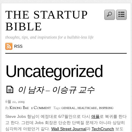
THE STARTUP
BIBLE
thoughts, tips, and inspirations for a bullshit-less life
RSS
Uncategorized
이 남자 – 이승규 교수
6월 22, 2009
1 Comment
Kihong Bae
general
,
healthcare
,
inspiring
By
Tags:
Steve Jobs 형님이 예정대로 6/7월안으로 다시
애플
로 복귀를 한다
고 한다. 그런데 Jobs 회장은 단순한 단백질 문제가 아니라 상당히
심각하게 아팠던거 같다.
Wall Street Journal
과
TechCrunch
보도