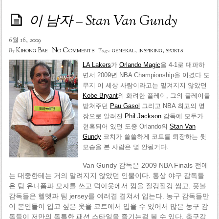
이 남자 – Stan Van Gundy
6월 16, 2009
No Comments
Kihong Bae
general
,
inspiring
,
sports
By
Tags:
LA Lakers
가
Orlando Magic
을 4-1로 대파하
면서 2009년 NBA Championship을 이겼다.도
무지 이 세상 사람이라고는 밑겨지지 않았던
Kobe Bryant
의 화려한 플레이, 그의 플레이를
받쳐주던
Pau Gasol
그리고 NBA 최고의 명
장으로 알려진
Phil Jackson
감독에 모두가
현혹되어 있던 도중 Orlando의
Stan Van
Gundy
코치가 쓸쓸하게 코트를 퇴장하는 뒷
모습을 본 사람은 몇 안될거다.
Van Gundy 감독은 2009 NBA Finals 전에
는 대중한테는 거의 알려지지 않았던 인물이다. 통상 야구 감독들
은 팀 유니폼과 모자를 쓰고 덕아웃에서 껌을 질겅질겅 씹고, 풋볼
감독들은 헬멧과 팀 jersey를 여러겹 겹쳐서 입는다. 농구 감독들만
이 본인들이 입고 싶은 옷을 코트에서 입을 수 있어서 많은 농구 감
독들이 저만의 독특한 패션 스타일을 즐기는걸 볼 수 있다. 축구감