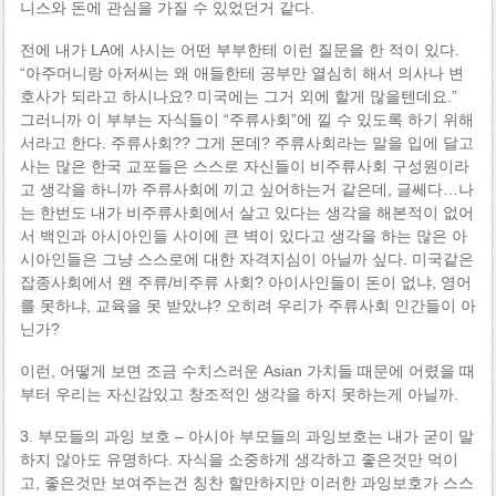
니스와 돈에 관심을 가질 수 있었던거 같다.
전에 내가 LA에 사시는 어떤 부부한테 이런 질문을 한 적이 있다.
“아주머니랑 아저씨는 왜 애들한테 공부만 열심히 해서 의사나 변
호사가 되라고 하시나요? 미국에는 그거 외에 할게 많을텐데요.”
그러니까 이 부부는 자식들이 “주류사회”에 낄 수 있도록 하기 위해
서라고 한다. 주류사회?? 그게 몬데? 주류사회라는 말을 입에 달고
사는 많은 한국 교포들은 스스로 자신들이 비주류사회 구성원이라
고 생각을 하니까 주류사회에 끼고 싶어하는거 같은데, 글쎄다…나
는 한번도 내가 비주류사회에서 살고 있다는 생각을 해본적이 없어
서 백인과 아시아인들 사이에 큰 벽이 있다고 생각을 하는 많은 아
시아인들은 그냥 스스로에 대한 자격지심이 아닐까 싶다. 미국같은
잡종사회에서 왠 주류/비주류 사회? 아이사인들이 돈이 없냐, 영어
를 못하냐, 교육을 못 받았냐? 오히려 우리가 주류사회 인간들이 아
닌가?
이런, 어떻게 보면 조금 수치스러운 Asian 가치들 때문에 어렸을 때
부터 우리는 자신감있고 창조적인 생각을 하지 못하는게 아닐까.
3. 부모들의 과잉 보호 – 아시아 부모들의 과잉보호는 내가 굳이 말
하지 않아도 유명하다. 자식을 소중하게 생각하고 좋은것만 먹이
고, 좋은것만 보여주는건 칭찬 할만하지만 이러한 과잉보호가 스스