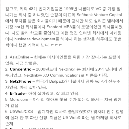
참고로, 위의 48개 벤처기업들은 1999년 나름대로 VC 중 가장 잘
나가는 회사 중 하나였던 손정의 대표의 Softbank Venture Capital
에서 투자를 받은 회사들이기 때문에 당시만 해도 실리콘 밸리에서
가장 hot한 회사들이자 Stanford MBA들의 로망이었던 회사들이었
다. 나도 빨리 학교를 졸업하고 이런 멋진 인터넷 회사에서 마케팅
이나 business development를 해야지 하는 생각을 하루에도 몇번
씩이나 했던 기억이 난다 ㅎㅎㅎ.
1. AsiaOnline – 한때는 아시아인들을 위한 가장 잘나가는 포탈이
었음. 지금 망했음.
2.
Concentric
– 2000년도에 Nextlink라는 회사에 29억 달러에 인
수되었고, Nextlink는 XO Communications로 이름을 바꿈.
3.
Net2Phone
– 한국의 Dialpad와 더불어서 공짜 VoIP의 선두주
자였음. 아직 살아 있음.
4.
E-Trade
– 아직 살아있고, 잘 되고 있음.
5. More.com – 아무리 찾아도 찾을 수가 없는걸 봐서는 지금 망한
거 같음.
6. USWeb/CKS – 웹디자인 회사로 출발하였다가 몇차례 인수 합병
에 실패 한 후 파산 신청. 지금은 US Web이라는 웹 마케팅 회사로
존재.