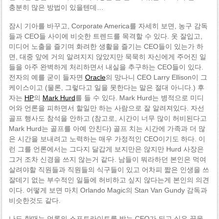
충분히 많은 방법이 있을텐데…
잠시 기아를 바꾸고, Corporate America를 자세히 보면, 농구 감독
들과 CEO들 사이에 비슷한 트렌드를 목격할 수 있다. 옷 잘입고,
미디어 노출을 즐기며 화려한 생활을 즐기는 CEO들이 있는가 하
면, 대중 앞에 거의 알려지지 않았지만 묵묵히 자신에게 주어진 일
들을 아주 완벽하게 처리하면서 내실을 추구하는 CEO들이 있다.
전자의 예를 굳이 들자면
Oracle
의 망나니 CEO Larry Ellison이 그
케이스이고 (물론, 그렇다고 일을 못한다는 말은 절대 아니다.) 후
자는
HP
의
Mark Hurd
를 들 수 있다. Mark Hurd는 병적으로 미디
어와 언론을 피하면서 할일만 하는 사람으로 잘 알려져있다. 자선
골프 행사도 참석을 안하고 (참고로, 시간이 너무 많이 허비된다고
Mark Hurd는 골프를 아예 안친다) 골프 치는 시간에 가족과 더 많
은 시간을 보내려고 노력하는 매우 가정적인 CEO이기도 하다. 이
런 그를 언론에서는 그다지 달갑게 보지만은 않지만 Hurd 사장은
그거 조차 신경을 쓰지 않는거 같다. 남들이 뭐라하던 본인은 먹여
살려야할 직원들과 직원들의 식구들이 있고 어차피 짧은 인생을 쓰
잘데기 없는 부수적인 일들에 허비하고 싶지 않다는게 본인의 의견
이다. 어떻게 보면 마치 Orlando Magic의 Stan Van Gundy 감독과
비슷한것도 같다.
나도 한때는 언론의 스포트라이트를 받는 CEO가 되고 싶은 꿈을