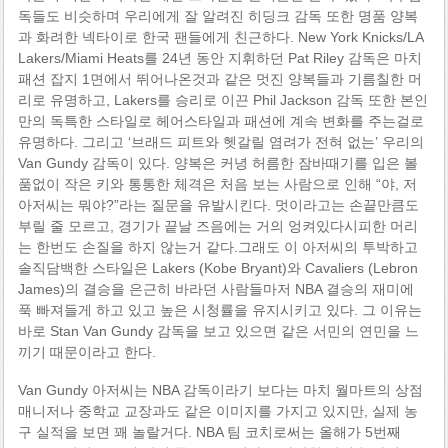
독들도 비슷하며 우리에게 잘 알려진 히딩크 감독 또한 명품 양복
과 화려한 넥타이로 한국 팬들에게 친근하다. New York Knicks/LA
Lakers/Miami Heats를 24년 동안 지휘하던 Pat Riley 감독은 마치
패션 잡지 1면에서 뛰어나온것과 같은 멋진 양복들과 기름칠한 머
리로 유명하고, Lakers를 승리로 이끈 Phil Jackson 감독 또한 본인
만의 독특한 스타일로 헤어스타일과 패션에 계속 변화를 주는걸로
유명하다. 그리고 ‘브래드 피트와 헷갈릴 염려가 전혀 없는’ 우리의
Van Gundy 감독이 있다. 양복은 커녕 허름한 잠바때기를 입은 볼
품없이 작은 키와 통통한 체격은 처음 보는 사람으로 인해 “야, 저
아저씨는 뭐야?”라는 질문을 유발시킨다. 멋이라고는 손끝만큼도
부릴 줄 모르고, 경기가 끝날 즈음에는 거의 엉켜있다시피한 머리
는 한번도 손질을 하지 않는거 같다.그래도 이 아저씨의 투박하고
솔직담백한 스타일은 Lakers (Kobe Bryant)와 Cavaliers (Lebron
James)의 결승을 은근히 바라던 사람들마저 NBA 결승의 재미에
푹 빠져들게 하고 있고 높은 시청률을 유지시키고 있다. 그 이유는
바로 Stan Van Gundy 감독을 보고 있으면 같은 서민의 연민을 느
끼기 때문이라고 한다.
Van Gundy 아저씨는 NBA 감독이라기 보다는 마치 월마트의 상점
매니저나 중학교 교장과도 같은 이미지를 가지고 있지만, 실제 농
구 실적을 보면 꽤 놀랄거다. NBA 팀 코치로써는 올해가 5번째