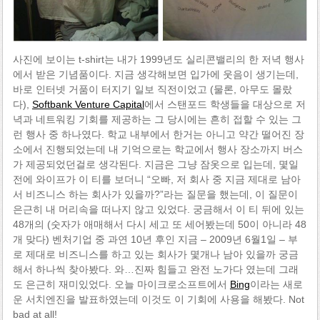
사진에 보이는 t-shirt는 내가 1999년도 실리콘밸리의 한 저녁 행사
에서 받은 기념품이다. 지금 생각해보면 입가에 웃음이 생기는데,
바로 인터넷 거품이 터지기 일보 직전이었고 (물론, 아무도 몰랐
다),
Softbank Venture Capital
에서 스탠포드 학생들을 대상으로 저
녁과 네트워킹 기회를 제공하는 그 당시에는 흔히 접할 수 있는 그
런 행사 중 하나였다. 학교 내부에서 한거는 아니고 약간 떨어진 장
소에서 진행되었는데 내 기억으로는 학교에서 행사 장소까지 버스
가 제공되었던걸로 생각된다. 지금은 그냥 잠옷으로 입는데, 몇일
전에 와이프가 이 티를 보더니 “오빠, 저 회사 중 지금 제대로 남아
서 비즈니스 하는 회사가 있을까?”라는 질문을 했는데, 이 질문이
은근히 내 머리속을 떠나지 않고 있었다. 궁금해서 이 티 뒤에 있는
48개의 (숫자가 애매해서 다시 세고 또 세어봤는데 50이 아니라 48
개 맞다) 벤처기업 중 과연 10년 후인 지금 – 2009년 6월1일 – 부
로 제대로 비즈니스를 하고 있는 회사가 몇개나 남아 있을까 궁금
해서 하나씩 찾아봤다. 와…진짜 힘들고 완전 노가다 였는데 그래
도 은근히 재미있었다. 오늘 마이크로소프트에서
Bing
이라는 새로
운 서치엔진을 발표하였는데 이것도 이 기회에 사용을 해봤다. Not
bad at all!