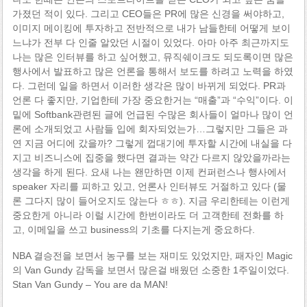
가졌던 적이 있다. 그리고 CEO들은 PR에 많은 신경을 써야하고,
이미지 메이킹에 투자하고 전반적으로 내가 남들한테 어떻게 보이
느냐가 전부 다 인줄 알았던 시절이 있었다. 아마 아주 최근까지도
나는 많은 인터뷰를 하고 싶어했고, 뮤직쉐이크도 되도록이면 많은
행사에서 발표하고 많은 언론을 통해서 보도를 하려고 노력을 하였
다. 그런데 일을 하면서 이러한 생각은 많이 바뀌게 되었다. PR과
언론 다 좋지만, 기업한테 가장 중요한거는 “매출”과 “수익”이다. 이
밑에 Softbank관련된 글에 언급된 수많은 회사들이 얼마나 많이 언
론에 소개되었고 사람들 입에 회자되었는가…그렇지만 그들은 과
연 지금 어디에 갔을까? 그렇게 껍대기에 투자할 시간에 내실을 다
지고 비즈니스에 집중을 했다면 결과는 약간 다르지 않았을까라는
생각을 하게 된다. 요새 나는 왠만하면 이제 컨퍼런스나 행사에서
speaker 자리를 피하고 있고, 언론사 인터뷰도 거절하고 있다 (물
론 그다지 많이 들어오지도 않는다 ㅎㅎ). 지금 우리한테는 이런게
중요한게 아니라 이럴 시간에 한번이라도 더 고객한테 전화를 하
고, 이메일을 쓰고 business의 기초를 다지는게 중요하다.
NBA 결승전을 보면서 농구를 보는 재미도 있었지만, 패자인 Magic
의 Van Gundy 감독을 보면서 많은걸 배웠던 소중한 1주일이었다.
Stan Van Gundy – You are da MAN!