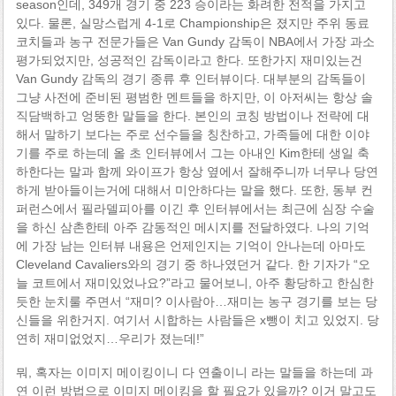
season인데, 349개 경기 중 223 승이라는 화려한 전적을 가지고
있다. 물론, 실망스럽게 4-1로 Championship은 졌지만 주위 동료
코치들과 농구 전문가들은 Van Gundy 감독이 NBA에서 가장 과소
평가되었지만, 성공적인 감독이라고 한다. 또한가지 재미있는건
Van Gundy 감독의 경기 종류 후 인터뷰이다. 대부분의 감독들이
그냥 사전에 준비된 평범한 멘트들을 하지만, 이 아저씨는 항상 솔
직담백하고 엉뚱한 말들을 한다. 본인의 코칭 방법이나 전략에 대
해서 말하기 보다는 주로 선수들을 칭찬하고, 가족들에 대한 이야
기를 주로 하는데 올 초 인터뷰에서 그는 아내인 Kim한테 생일 축
하한다는 말과 함께 와이프가 항상 옆에서 잘해주니까 너무나 당연
하게 받아들이는거에 대해서 미안하다는 말을 했다. 또한, 동부 컨
퍼런스에서 필라델피아를 이긴 후 인터뷰에서는 최근에 심장 수술
을 하신 삼촌한테 아주 감동적인 메시지를 전달하였다. 나의 기억
에 가장 남는 인터뷰 내용은 언제인지는 기억이 안나는데 아마도
Cleveland Cavaliers와의 경기 중 하나였던거 같다. 한 기자가 “오
늘 코트에서 재미있었나요?”라고 물어보니, 아주 황당하고 한심한
듯한 눈치룰 주면서 “재미? 이사람아…재미는 농구 경기를 보는 당
신들을 위한거지. 여기서 시합하는 사람들은 x뺑이 치고 있었지. 당
연히 재미없었지…우리가 졌는데!”
뭐, 혹자는 이미지 메이킹이니 다 연출이니 라는 말들을 하는데 과
연 이런 방법으로 이미지 메이킹을 할 필요가 있을까? 이거 말고도