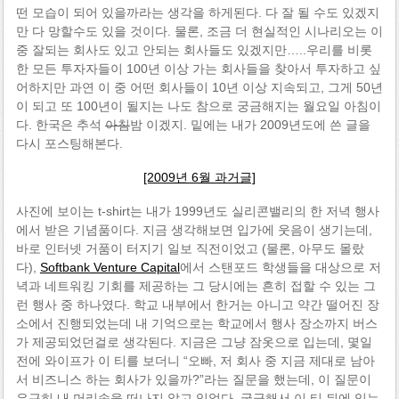
떤 모습이 되어 있을까라는 생각을 하게된다. 다 잘 될 수도 있겠지
만 다 망할수도 있을 것이다. 물론, 조금 더 현실적인 시나리오는 이
중 잘되는 회사도 있고 안되는 회사들도 있겠지만…..우리를 비롯
한 모든 투자자들이 100년 이상 가는 회사들을 찾아서 투자하고 싶
어하지만 과연 이 중 어떤 회사들이 10년 이상 지속되고, 그게 50년
이 되고 또 100년이 될지는 나도 참으로 궁금해지는 월요일 아침이
다. 한국은 추석
아침
밤 이겠지. 밑에는 내가 2009년도에 쓴 글을
다시 포스팅해본다.
[2009년 6월 과거글]
사진에 보이는 t-shirt는 내가 1999년도 실리콘밸리의 한 저녁 행사
에서 받은 기념품이다. 지금 생각해보면 입가에 웃음이 생기는데,
바로 인터넷 거품이 터지기 일보 직전이었고 (물론, 아무도 몰랐
다),
Softbank Venture Capital
에서 스탠포드 학생들을 대상으로 저
녁과 네트워킹 기회를 제공하는 그 당시에는 흔히 접할 수 있는 그
런 행사 중 하나였다. 학교 내부에서 한거는 아니고 약간 떨어진 장
소에서 진행되었는데 내 기억으로는 학교에서 행사 장소까지 버스
가 제공되었던걸로 생각된다. 지금은 그냥 잠옷으로 입는데, 몇일
전에 와이프가 이 티를 보더니 “오빠, 저 회사 중 지금 제대로 남아
서 비즈니스 하는 회사가 있을까?”라는 질문을 했는데, 이 질문이
은근히 내 머리속을 떠나지 않고 있었다. 궁금해서 이 티 뒤에 있는