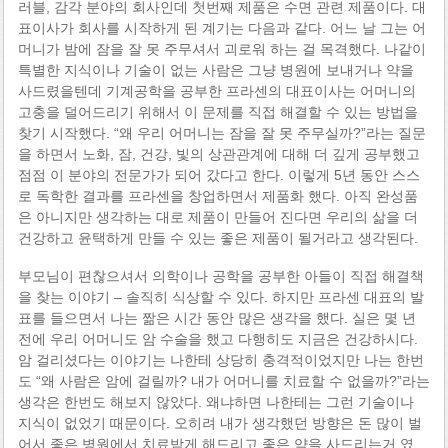
러블, 감각 분야의 회사인데 첫번째 제품은 수면 관련 제품이다. 대
표이사가 회사를 시작하게 된 계기는 다음과 같다. 어느 날 그는 어
머니가 밤에 잠을 잘 못 주무셔서 괴로워 하는 걸 목격했다. 나같이
특별한 지식이나 기술이 없는 사람은 그냥 병원에 보내거나 약을
사드렸을텐데 기계공학을 공부한 프라센의 대표이사는 어머니의
고충을 덜어드리기 위해서 이 문제를 직접 해결할 수 있는 방법을
찾기 시작했다. “왜 우리 어머니는 잠을 잘 못 주무실까?”라는 질문
을 하면서 노화, 잠, 건강, 빛의 상관관계에 대해 더 깊게 공부했고
점점 이 분야의 전문가가 되어 갔다고 한다. 이렇게 5년 동안 스스
로 독학한 결과를 프라센을 창업하면서 제품화 했다. 아직 완성품
은 아니지만 생각하는 대로 제품이 만들어 진다면 우리의 삶을 더
건강하고 윤택하게 만들 수 있는 좋은 제품이 될거라고 생각된다.
부모님이 편찮으셔서 의학이나 공학을 공부한 아들이 직접 해결책
을 찾는 이야기 – 솔직히 식상할 수 있다. 하지만 프라센 대표의 발
표를 들으면서 나는 짦은 시간 동안 많은 생각을 했다. 실은 몇 년
전에 우리 어머니도 암 수술을 했고 다행히도 지금은 건강하시다.
암 걸리셨다는 이야기는 나한테 상당히 충격적이었지만 나는 한번
도 “왜 사람은 암에 걸릴까? 내가 어머니를 치료할 수 없을까?”라는
생각은 한번도 해보지 않았다. 왜냐하면 나한테는 그런 기술이나
지식이 없었기 때문이다. 오히려 내가 생각했던 방향은 돈 많이 벌
어서 좋은 병원에서 치료받게 해드리고 좋은 약을 사드리는거 였