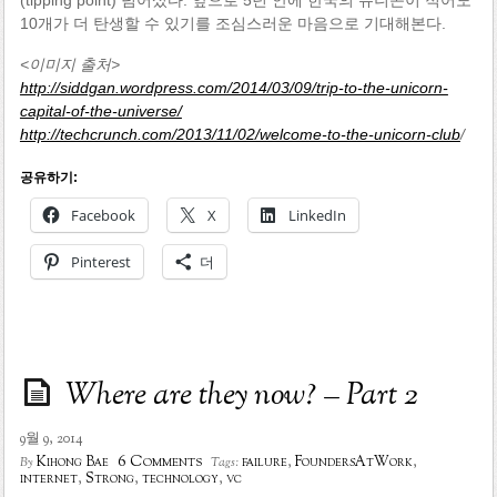
10개가 더 탄생할 수 있기를 조심스러운 마음으로 기대해본다.
<이미지 출처>
http://siddgan.wordpress.com/2014/03/09/trip-to-the-unicorn-
capital-of-the-universe/
http://techcrunch.com/2013/11/02/welcome-to-the-unicorn-club
/
공유하기:
Facebook
X
LinkedIn
Pinterest
더
Where are they now? – Part 2
9월 9, 2014
6 Comments
Kihong Bae
failure
,
FoundersAtWork
,
By
Tags:
internet
,
Strong
,
technology
,
vc