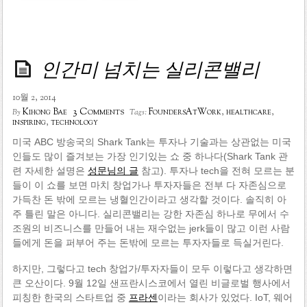
인간미 넘치는 실리콘밸리
10월 2, 2014
3 Comments
Kihong Bae
FoundersAtWork
,
healthcare
,
By
Tags:
inspiring
,
technology
미국 ABC 방송국의 Shark Tank는 투자나 기술과는 상관없는 미국
인들도 많이 즐겨보는 가장 인기있는 쇼 중 하나다(Shark Tank 관
련 자세한 설명은
성문님의 글
참고). 투자나 tech을 전혀 모르는 분
들이 이 쇼를 보면 마치 창업가나 투자자들은 전부 다 자존심으로
가득찬 돈 밖에 모르는 냉혈인간이라고 생각할 것이다. 솔직히 아
주 틀린 말은 아니다. 실리콘밸리는 강한 자존심 하나로 무에서 수
조원의 비즈니스를 만들어 내는 재수없는 jerk들이 많고 이런 사람
들에게 돈을 퍼부어 주는 돈밖에 모르는 투자자들로 득실거린다.
하지만, 그렇다고 tech 창업가/투자자들이 모두 이렇다고 생각하면
큰 오산이다. 9월 12일 샌프란시스코에서 열린 비글로벌 행사에서
피칭한 한국의 스타트업 중
프라센
이라는 회사가 있었다. IoT, 웨어