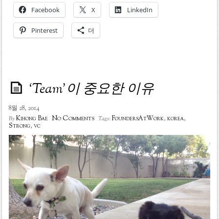
Facebook
X
LinkedIn
Pinterest
더
‘Team’이 중요한 이유
8월 28, 2014
No Comments
Kihong Bae
FoundersAtWork
,
korea
,
By
Tags:
Strong
,
vc