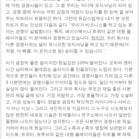
에 어떤 경쟁사들이 있고, 그 중 우리는 어디에 포지셔닝이 되어 있
고, 경쟁 중에 우리는 어떤 강점과 약점이 있는지를 한 눈에 잘 보여
주는 차트라서 유용하긴 하다. 그런데 유감스럽게도 내가 본 모든
차트가 주는 인상은 다음과 같다. “우리가 비즈니스를 하고 있는 분
야는 경쟁이 살벌합니다. 특히, 페이스북이나 트위터 같은 대형 플
레이어들도 이 분야에서 경쟁하고 있습니다.
하지만
, 우리 회사는
다른 경쟁사와는 달리 유니크한 포지셔닝을 하고 있기 때문에(더
저렴, 더 빠름, 더 포커스된 등) 승리할 수 있습니다.”
이거 굉장히 좋은 말이지만 현실감은 120% 떨어진다. 오히려 괜히
시간 낭비해서 쓸데없는 슬라이드를 만들었다는 느낌이 든다. 기본
적으로 본인들이 위치해 있는 공간에는 경쟁사들이 거의 없고 다른
3 사분면에는 경쟁사들이 미어터질 정도로 많다. 일단 이거부터 현
실성이 많이 떨어진다. 그리고 우리 회사는 무조건 제일 좋은 사분
면의 제일 끝에 있다. 가장 저렴하고, 가장 효율적이고, 가장 소셜하
고, 가장 성능이 좋다. 정말로 굉장히 혁신적인 아이디어나 서비스
가 아닌 이상 – 그리고 개인적으로 지금까지 그 누구도 시도해보지
않은 완전히 새로운 기술은 천재들이나 연구소에서 나오지 일반인
들한테 나오지 않는다고 생각한다 – 모든 사분면이 경쟁사로 득실
거려야 하는게 현실이다. 그리고 x 축과 y 축의 명칭에 상관없이 페
이스북, 트위터, 유투브와 같은 대형 플레이어들은 차트를 꽉 채워