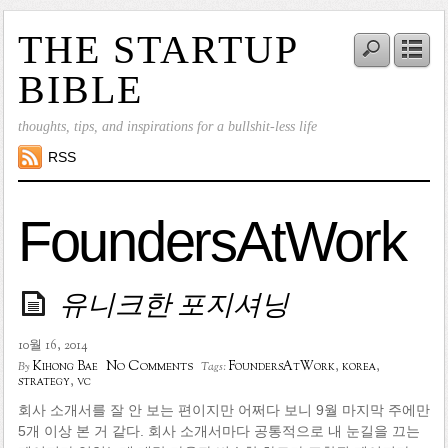
THE STARTUP
BIBLE
thoughts, tips, and inspirations for a bullshit-less life
RSS
FoundersAtWork
유니크한 포지셔닝
10월 16, 2014
No Comments
Kihong Bae
FoundersAtWork
,
korea
,
By
Tags:
strategy
,
vc
회사 소개서를 잘 안 보는 편이지만 어쩌다 보니 9월 마지막 주에만
5개 이상 본 거 같다. 회사 소개서마다 공통적으로 내 눈길을 끄는