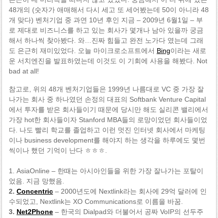
48개의 (숫자가 애매해서 다시 세고 또 세어봤는데 50이 아니라 48
개 맞다) 벤처기업 중 과연 10년 후인 지금 – 2009년 6월1일 – 부
로 제대로 비즈니스를 하고 있는 회사가 몇개나 남아 있을까 궁금
해서 하나씩 찾아봤다. 와…진짜 힘들고 완전 노가다 였는데 그래
도 은근히 재미있었다. 오늘 마이크로소프트에서
Bing
이라는 새로
운 서치엔진을 발표하였는데 이것도 이 기회에 사용을 해봤다. Not
bad at all!
참고로, 위의 48개 벤처기업들은 1999년 나름대로 VC 중 가장 잘
나가는 회사 중 하나였던 손정의 대표의 Softbank Venture Capital
에서 투자를 받은 회사들이기 때문에 당시만 해도 실리콘 밸리에서
가장 hot한 회사들이자 Stanford MBA들의 로망이었던 회사들이었
다. 나도 빨리 학교를 졸업하고 이런 멋진 인터넷 회사에서 마케팅
이나 business development를 해야지 하는 생각을 하루에도 몇번
씩이나 했던 기억이 난다 ㅎㅎㅎ.
1. AsiaOnline – 한때는 아시아인들을 위한 가장 잘나가는 포탈이
었음. 지금 망했음.
2.
Concentric
– 2000년도에 Nextlink라는 회사에 29억 달러에 인
수되었고, Nextlink는 XO Communications로 이름을 바꿈.
3.
Net2Phone
– 한국의 Dialpad와 더불어서 공짜 VoIP의 선두주