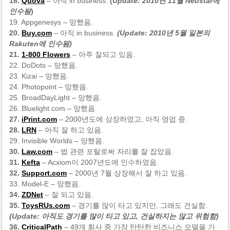
18.
Quova
– 아직 in business.
(
Update: 2010년 11월 Neustar에
인수됨
)
19. Appgenesys – 망했음.
20.
Buy.com
– 아직 in business.
(Update: 2010년 5월 일본의
Rakuten에 인수됨)
21.
1-800 Flowers
– 아주 잘되고 있음.
22. DoDots – 망했음.
23. Kizai – 망했음.
24. Photopoint – 망했음.
25. BroadDayLight – 망했음.
26. Bluelight.com – 망했음.
27.
iPrint.com
– 2000년도에 상장하였고, 아직 영업 중.
28.
LRN
– 아직 잘 하고 있음.
29. Invisible Worlds – 망했음.
30.
Law.com
– 법 관련 포탈로써 자리를 잘 잡았음.
31.
Kefta
– Acxiom이 2007년도에 인수하였음.
32.
Support.com
– 2000년 7월 상장해서 잘 하고 있음.
33. Model-E – 망했음.
34.
ZDNet
– 잘 되고 있음.
35.
ToysRUs.com
– 경기를 많이 타고 있지만, 그래도 건실함.
(Update: 아직도 경기를 많이 타고 있고, 건실하지는 않고 위험함)
36.
CriticalPath
– 49개 회사 중 가장 탄탄한 비즈니스 모델을 가