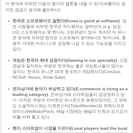
이 분석에 의하면 다음의 몇가지 결론을 내릴 수 있다(새롭지는 않
지만 곰곰이 생각해 볼만하다):
한국은 소프트웨어도 잘한다(Korea is good at software)
: 많
은 사람들에 의하면 한국은 하드웨어는 잘하는데 (e.g. 삼성,
LG) 소프트웨어는 못 한다는 고정관념이 있다. 하지만 이 유니
콘 분석에 의하면 한국은 소프트웨어 분야에서도 뛰어나며, 충
분히 거대한 비즈니스로 성장해 나갈 수 있는 가능성을 가지고
있다.
게임은 한국의 최대 강점이다(Gaming is our specialty)
: 고정
관념과 일치하는 부분은 한국에는 좋은 게임회사들이 많다는
점이다. 한국의 유니콘 10개 중 4개가 게임회사다(Com2us,
NCSoft, Nexon, Smile Gate).
전자상거래 분야가 부상하고 있다(E-commerce is rising as a
leading category)
: 전자상거래 스타트업들이 급성장하고 있
다. 아직은 쿠팡과 지마켓만 유니콘으로 분류되었지만, 그 외에
도 소셜커머스에는 티켓몬스터(TicketMonster)와 위메이크프
라이스(WeMakePrice), 배달 시장에는 배달의 민족과 요기요가
뒤를 바짝 쫓고 있다.
현지 스타트업이 시장을 이끈다(Local players lead the local