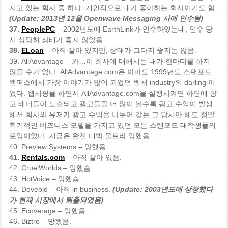
지고 있는 회사 중 하나. 개인적으로 내가 좋아하는 회사이기도 함.
(Update: 2013년 12월 Openwave Messaging 사에 인수됨)
37.
PeoplePC
– 2002년도에 EarthLink가 인수하였는데, 인수 당
시 상당히 상태가 좋지 않았음.
38.
ELoan
– 아직 살아 있지만, 상태가 그다지 좋지는 않음.
39. AllAdvantage – 와…이 회사에 대해서는 내가 한마디를 하지
않을 수가 없다. AllAdvantage.com은 아마도 1999년도 스탠포드
캠퍼스에서 가장 이야기가 많이 되었던 벤처 industry의 darling 이
었다. 웹서핑을 하면서 AllAdvantage.com을 실행시켜면 하단에 광
고 배너들이 노출되고 광고들을 더 많이 볼수록 광고 수익이 발생
해서 회사와 유저가 광고 수익을 나누어 갖는 그 당시만 해도 정말
획기적인 비즈니스 모델을 가지고 있던 모든 스탠포드 대학생들의
로망이었다. 지금은 완전 대박 울트라 망했음.
40. Preview Systems – 망했음.
41.
Rentals.com
– 아직 살아 있음.
42. CruelWorlds – 망했슴.
43. HotVoice – 망했슴.
44. Dovebid –
아직 in business
.
(Update: 2003년도에 상장했다
가 현재 시장에서 퇴출되었음)
45. Ecoverage – 망했음.
46. Biztro – 망했음.