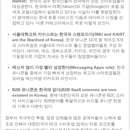
market
): 한국의 경우 한국인들이 한국에서 만든 스타트업들이
대성공한다. 한국에서 야후(Yahoo!)와 구글(Google)이 로컬 검
색과 포털사업에서 실패하고 있다는 사실이 이를 뒷받침한다.
이 분야에서는 한국 토종 서비스인 다음과 네이버가 시장을 선
점하고 있다. 다른 카테고리에서도 주로 이렇게 보인다.
서울대학교와 카이스트는 한국의 스탠포드다(SNU and KAIST
are the Stanford of Korea)
: 한국 유니콘 10개 중 적어도 5개
의 스타트업은 서울대와 카이스트 출신 창업멤버들로 구성 되
어있다. 네이버, 넥슨, 엔씨소프트, 카카오, 라인의 경우 거의 동
기동창으로 가깝게 지내는 친구들이 창업멤버들이다.
메신저 앱이 가장 빨리 성장한다(Messaging Apps rule)
: 한국
유니콘들 중에서 가장 빠르게 성장하는 최고의 스타트업들은
모바일 메신저앱 카카오와 라인이다.
B2B 유니콘은 한국에 없다(B2B SaaS unicorns are non-
existent in Korea)
: 현재 대한민국의 모든 유니콘은 B2C 소비
자 서비스들이다. B2B분야를 폭발적으로 리드할 유니콘 탄생
의 기회가 다분히 있다.
정부의 적극적인 후원, 많은 단체들과 많은 관계자들의 노력과 협
조로 인해서 대한민국의 테크 스타트업 업계는 티핑 포인트를
(tipping point) 넘어섰다. 앞으로 5년 안에 한국의 유니콘이 적어도