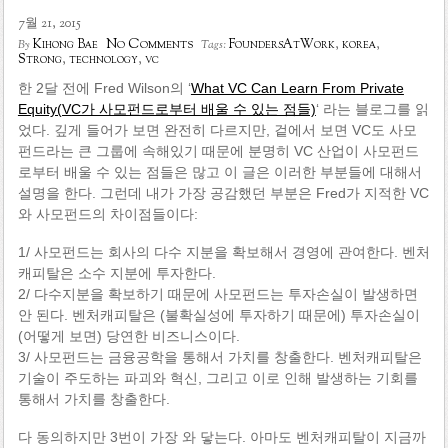
7월 21, 2015
No Comments
Kihong Bae
FoundersAtWork
,
korea
,
By
Tags:
Strong
,
technology
,
vc
한 2달 전에 Fred Wilson의 ‘
What VC Can Learn From Private
Equity(VC가 사모펀드로부터 배울 수 있는 점들)
‘ 라는 블로그를 읽
었다. 깊게 들어가 보면 완전히 다르지만, 겉에서 보면 VC도 사모
펀드라는 큰 그룹에 속해있기 때문에 분명히 VC 산업이 사모펀드
로부터 배울 수 있는 점들은 많고 이 글은 이러한 부분들에 대해서
설명을 한다. 그런데 내가 가장 공감했던 부분은 Fred가 지적한 VC
와 사모펀드의 차이점들이다:
1/ 사모펀드는 회사의 다수 지분을 확보해서 경영에 관여한다. 벤처
캐피탈은 소수 지분에 투자한다.
2/ 다수지분을 확보하기 때문에 사모펀드는 투자손실이 발생하면
안 된다. 벤처캐피탈은 (불확실성에 투자하기 때문에) 투자손실이
(어떻게 보면) 당연한 비즈니스이다.
3/ 사모펀드는 금융공학을 통해서 가치를 창출한다. 벤처캐피탈은
기술이 주도하는 파괴와 혁신, 그리고 이로 인해 발생하는 기회를
통해서 가치를 창출한다.
다 동의하지만 3번이 가장 와 닿는다. 아마도 벤처캐피탈이 지금까