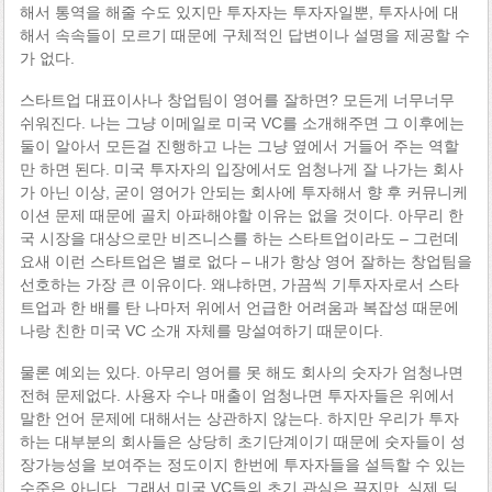
해서 통역을 해줄 수도 있지만 투자자는 투자자일뿐, 투자사에 대
해서 속속들이 모르기 때문에 구체적인 답변이나 설명을 제공할 수
가 없다.
스타트업 대표이사나 창업팀이 영어를 잘하면? 모든게 너무너무
쉬워진다. 나는 그냥 이메일로 미국 VC를 소개해주면 그 이후에는
둘이 알아서 모든걸 진행하고 나는 그냥 옆에서 거들어 주는 역할
만 하면 된다. 미국 투자자의 입장에서도 엄청나게 잘 나가는 회사
가 아닌 이상, 굳이 영어가 안되는 회사에 투자해서 향 후 커뮤니케
이션 문제 때문에 골치 아파해야할 이유는 없을 것이다. 아무리 한
국 시장을 대상으로만 비즈니스를 하는 스타트업이라도 – 그런데
요새 이런 스타트업은 별로 없다 – 내가 항상 영어 잘하는 창업팀을
선호하는 가장 큰 이유이다. 왜냐하면, 가끔씩 기투자자로서 스타
트업과 한 배를 탄 나마저 위에서 언급한 어려움과 복잡성 때문에
나랑 친한 미국 VC 소개 자체를 망설여하기 때문이다.
물론 예외는 있다. 아무리 영어를 못 해도 회사의 숫자가 엄청나면
전혀 문제없다. 사용자 수나 매출이 엄청나면 투자자들은 위에서
말한 언어 문제에 대해서는 상관하지 않는다. 하지만 우리가 투자
하는 대부분의 회사들은 상당히 초기단계이기 때문에 숫자들이 성
장가능성을 보여주는 정도이지 한번에 투자자들을 설득할 수 있는
수준은 아니다. 그래서 미국 VC들의 초기 관심은 끌지만, 실제 딜