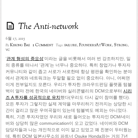
The Anti-network
6월 17, 2015
1 Comment
Kihong Bae
failure
,
FoundersAtWork
,
Strong
,
By
Tags:
vc
‘
관계 형성의 중요성
‘이라는 글을 비롯해서 여러 번 강조하지만, 일
의 종류를 떠나서 ‘관계’는 너무나 중요하다. 특히 창업가나 투자자
커뮤니티와 같이 좁고 서로가 서로한테 항상 평판을 확인하는 분야
에서 관계와 네트워크는 두말할 필요 없이 중요하다. 아니, 어쩌면
이게 전부일지도 모른다. 우리가 투자한 크라우드펀딩 플랫폼 텀블
벅이 얼마 전에 한국의 네이버와 실리콘밸리의 DCM으로부터
시리
즈 A 투자를 성공적으로 유치
했다(우리도 다시 같이 참여를 했다).
모든 투자가 그렇지만 실제 계약을 마무리하기 전까지는 상당한 시
간이 걸리고 많은 우여곡절이 있는데 텀블벅도 예외는 아니었다.
특히, 기존 투자자였던 우리와 새로 들어오는 투자자인 DCM/네이
버와 상당히 많은 communication이 오고 갔었다. 네이버와 DCM
담당자들과 나는 개인적으로 이미 알고 있었고 꽤 친분이 두터웠는
데, 특히 DCM 일본사무소의 파트너 Osuke Honda와는 거의 7년