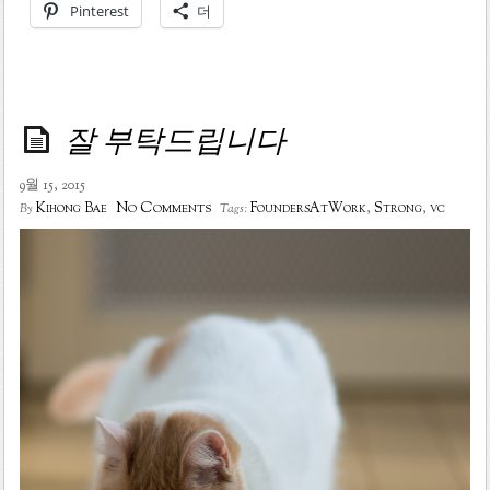
Pinterest
더
잘 부탁드립니다
9월 15, 2015
No Comments
Kihong Bae
FoundersAtWork
,
Strong
,
vc
By
Tags: