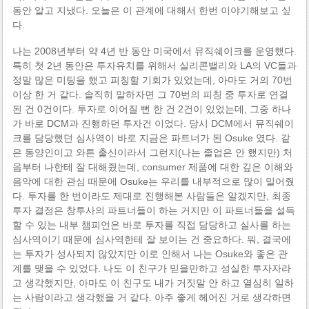
동안 알고 지냈다. 오늘은 이 관계에 대해서 한번 이야기해보고 싶
다.
나는 2008년부터 약 4년 반 동안 미국에서 뮤직쉐이크를 운영했다.
특히 첫 2년 동안은 투자유치를 위해서 실리콘밸리와 LA의 VC들과
정말 많은 미팅을 했고 피칭할 기회가 있었는데, 아마도 거의 70번
이상 한 거 같다. 솔직히 말하자면 그 70번의 피칭 중 투자로 연결
된 건 0건이다. 투자로 이어질 뻔 한 건 2건이 있었는데, 그중 하나
가 바로 DCM과 진행하던 투자건 이었다. 당시 DCM에서 뮤직쉐이
크를 담당했던 심사역이 바로 지금은 파트너가 된 Osuke 였다. 같
은 동양인이고 와튼 출신이라서 그런지(나는 졸업은 안 했지만) 처
음부터 나한테 잘 대해줬는데, consumer 제품에 대한 깊은 이해와
음악에 대한 관심 때문에 Osuke는 우리를 내부적으로 많이 밀어줬
다. 투자를 한 번이라도 제대로 진행해본 사람들은 알겠지만, 최종
투자 결정은 창투사의 파트너들이 하는 거지만 이 파트너들을 설득
할 수 있는 내부 챔피언은 바로 투자를 직접 담당하고 실사를 하는
심사역이기 때문에 심사역한테 잘 보이는 건 중요하다. 뭐, 결국에
는 투자가 성사되지 않았지만 이로 인해서 나는 Osuke와 좋은 관
계를 맺을 수 있었다. 나도 이 친구가 믿을만하고 성실한 투자자라
고 생각했지만, 아마도 이 친구도 내가 거짓말 안 하고 열심히 일하
는 사람이라고 생각했을 거 같다. 아주 좋게 헤어진 거로 생각하면