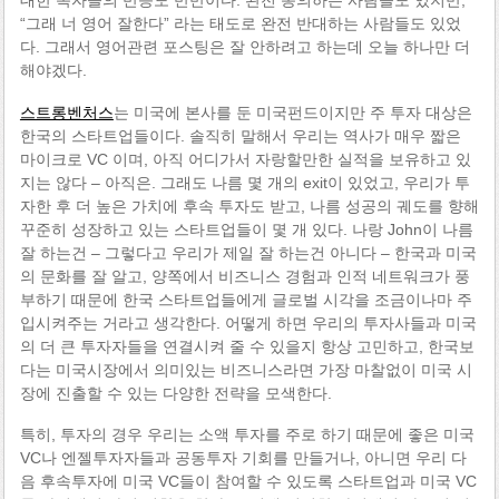
“그래 너 영어 잘한다” 라는 태도로 완전 반대하는 사람들도 있었
다. 그래서 영어관련 포스팅은 잘 안하려고 하는데 오늘 하나만 더
해야겠다.
스트롱벤처스
는 미국에 본사를 둔 미국펀드이지만 주 투자 대상은
한국의 스타트업들이다. 솔직히 말해서 우리는 역사가 매우 짧은
마이크로 VC 이며, 아직 어디가서 자랑할만한 실적을 보유하고 있
지는 않다 – 아직은. 그래도 나름 몇 개의 exit이 있었고, 우리가 투
자한 후 더 높은 가치에 후속 투자도 받고, 나름 성공의 궤도를 향해
꾸준히 성장하고 있는 스타트업들이 몇 개 있다. 나랑 John이 나름
잘 하는건 – 그렇다고 우리가 제일 잘 하는건 아니다 – 한국과 미국
의 문화를 잘 알고, 양쪽에서 비즈니스 경험과 인적 네트워크가 풍
부하기 때문에 한국 스타트업들에게 글로벌 시각을 조금이나마 주
입시켜주는 거라고 생각한다. 어떻게 하면 우리의 투자사들과 미국
의 더 큰 투자자들을 연결시켜 줄 수 있을지 항상 고민하고, 한국보
다는 미국시장에서 의미있는 비즈니스라면 가장 마찰없이 미국 시
장에 진출할 수 있는 다양한 전략을 모색한다.
특히, 투자의 경우 우리는 소액 투자를 주로 하기 때문에 좋은 미국
VC나 엔젤투자자들과 공동투자 기회를 만들거나, 아니면 우리 다
음 후속투자에 미국 VC들이 참여할 수 있도록 스타트업과 미국 VC