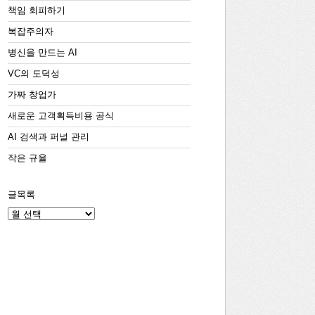
책임 회피하기
복잡주의자
병신을 만드는 AI
VC의 도덕성
가짜 창업가
새로운 고객획득비용 공식
AI 검색과 퍼널 관리
작은 규율
글목록
글
목
록