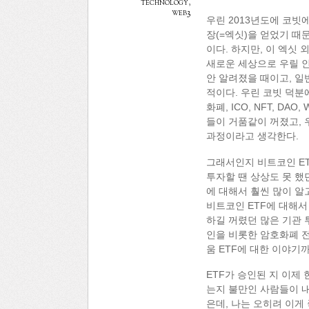
technology
,
web3
우린 2013년도에 코빗
장(=엑싯)을 얻었기 때
이다. 하지만, 이 엑싯
새로운 세상으로 우릴 인
안 알려졌을 때이고, 
적이다. 우린 코빗 덕분
화폐, ICO, NFT, D
들이 거품같이 꺼졌고, 
과정이라고 생각한다.
그래서인지 비트코인 ET
투자할 땐 상상도 못 했
에 대해서 훨씬 많이 알
비트코인 ETF에 대해서
하길 꺼렸던 많은 기관 
인을 비롯한 암호화폐 
움 ETF에 대한 이야기
ETF가 승인된 지 이제
는지 불만인 사람들이 내
은데, 나는 오히려 이게