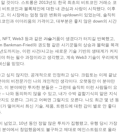
알 것이다. 스트롱은 2013년도 한국 최초의 비트코인 거래소 코
 비트코인과 블록체인에 대한 내 관심과 사랑이 시작됐다. 이후
, 이 시장에는 엄청 많은 변화와 up/down이 있었는데, 솔직히
트코인과 이더리움의 가격이고, 대부분은 좋지 않은 down의 시간
 NFT, Web3 등과 같은
기술
거품이 생겼다가 터지길 반복했고,
m Bankman-Fried와 권도형 같은 사기꾼들의 상승과 몰락을 목격
24년도까지는, 이런 사건/사고는 새로운 기술 기반의 생태계가 커지
야 하는 필수 과정이라고 생각했고, 계속 Web3 기술이 우리에게
혁신을 믿었다.
고 싶지 않지만, 공개적으로 인정하고 싶다. 크립토는 이제 끝났
이 분야의 비전문가인 나의 개인적인 생각이다. 오랫동안 이 분야만
고, 이 분야에만 투자한 분들은 – 그런데 솔직히 이런 사람들이 요
 – 나와 동의하지 않을 수 있고, 내가 수박 겉핥기식의 얕은 지식
지도 모른다. 그리고 어쩌면 그럴지도 모른다. 나도 최근 몇 년 동
미가 떨어져서 최신 기술, 제품, 트렌드에 대한 감이 별로 안 좋다
.
이 넘었고, 10년 동안 정말 많은 투자가 집행됐고, 유행 당시 가장
이 분야에서 창업했음에도 불구하고 제대로 메인스트림으로 올라