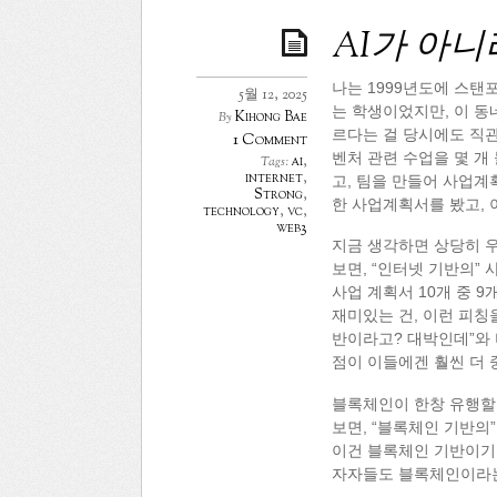
AI가 아
나는 1999년도에 스탠
5월 12, 2025
는 학생이었지만, 이 동
Kihong Bae
By
르다는 걸 당시에도 직관
1 Comment
벤처 관련 수업을 몇 개 들
ai
,
Tags:
internet
,
고, 팀을 만들어 사업계
Strong
,
한 사업계획서를 봤고, 
technology
,
vc
,
web3
지금 생각하면 상당히 우
보면, “인터넷 기반의”
사업 계획서 10개 중 9
재미있는 건, 이런 피칭
반이라고? 대박인데”와 
점이 이들에겐 훨씬 더 
블록체인이 한창 유행할 
보면, “블록체인 기반의
이건 블록체인 기반이기 
자자들도 블록체인이라는