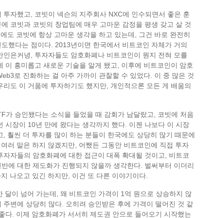
에 투자했고, 코빗이 넥슨의 지주회사 NXC에 인수되면서 좋은 훈
문에 코빗과 코빗의 창업팀에 매우 고마운 감정을 평생 갖고 살 것
 외에도 코빗에 항상 고마운 생각을 하고 있는데, 그건 바로 완전히
도했다는 점이다. 2013년이면 한국에서 비트코인 자체가 거의
일반인은커녕, 투자자들도 암호화폐나 비트코인이 뭔지 전혀 모를
에 이 흥미롭고 새로운 기술을 알게 됐고, 이후에 비트코인이 암호
AO, Web3로 진화하는 걸 아주 가까이 관찰할 수 있었다. 이 중 많은 것
우리도 이 거품에 투자하기도 했지만, 개인적으론 모든 게 배움의
F가 승인됐다는 소식을 들었을 때 감회가 남달랐고, 코빗에 처음
던 시장이 10년 만에 왔다는 생각까지 했다. 이젠 나보다 이 시장
고, 훨씬 더 투자를 많이 하는 분들이 한국에도 상당히 많기 때문에
 여러 말은 하지 않겠지만, 어쨌든 그동안 비트코인에 직접 투자
투자자들의 암호화폐에 대한 접근이 대폭 확대될 것이고, 비트코
전반에 대한 제도화가 진행되지 않을까 생각한다. 벌써부터 이더리
까지 나오고 있긴 하지만, 이건 또 다른 이야기이다.
 한 달이 넘어 가는데, 왜 비트코인 가격이 1억 원으로 상승하지 않
 주변에 상당히 많다. 오히려 승인받은 후에 가격이 떨어진 것 같
 좋다. 이제 암호화폐가 서서히 제도권 안으로 들어오기 시작했는