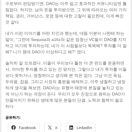
수로부터 펀딩받기엔, DAO는 아주 쉽고 효과적인 커뮤니티임엔 틀
림없다. 하지만, 남의 돈을 투자받으면, 그 뒤에 따라오는 여러 가지
책임, 권리, 거버넌스, 운영 등에 대한 고찰이 필요한데, 이게 빠진
것 같다.
내가 이런 이야기를 어떤 지인과 했는데, 대뜸 이분이 나한테 하는
말이, “그런데 Sequoia와 a16z와 같은 엄청난 VC들이 DAO를 지지
하고 여기에 투자하는데, 네가 이 사람들보다 똑똑해? 투자를 더 잘
해? 니가 뭔데 DAO가 이상하다고 해?” 였다.
솔직히 잘 모르겠다. 이들이 우리보다 훨씬 더 큰 펀드를 운용하면
서, 어마한 투자를 하고 있는 건 맞지만, 그렇다고 내가 투자를 이들
보다 못하거나, 멍청하다고 생각해 본 적은 없다. 그냥 이건 욕심,
두려움, 잡음, 그리고 시장의 흥분을 배제하고, 아주 냉철하고 냉정
하게 생각을 해보면, DAO라는 유행어 때문에 본질을 놓치고 있는
게 아닌가 하는 걱정이 든다. 우리가 모두 진정으로 원하는 DAO가
만들어지기 위해선 생태계 많은 분들의 단결, 노력과 협력이 필요
하다.
공유하기:
Facebook
X
LinkedIn