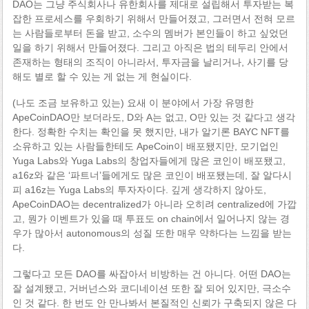
DAO는 그냥 주식회사나 유한회사를 제대로 설립해서 투자받는 복
잡한 프로세스를 우회하기 위해서 만들어졌고, 그러면서 전혀 모르
는 사람들로부터 돈을 받고, 소수의 멤버가 본인들이 하고 싶었던
일을 하기 위해서 만들어졌다. 그리고 아직은 법의 테두리 안에서
존재하는 형태의 조직이 아니라서, 투자금을 날리거나, 사기를 당
해도 별로 할 수 있는 게 없는 게 현실이다.
(나도 조금 보유하고 있는) 요새 이 분야에서 가장 유명한
ApeCoinDAO만 보더라도, D와 A는 없고, O만 있는 것 같다고 생각
한다. 정확한 수치는 확인을 못 했지만, 내가 알기론 BAYC NFT를
소유하고 있는 사람들한테도 ApeCoin이 배포됐지만, 모기업인
Yuga Labs와 Yuga Labs의 창업자들에게 많은 코인이 배포됐고,
a16z와 같은 ‘파트너’들에게도 많은 코인이 배포됐는데, 잘 알다시
피 a16z는 Yuga Labs의 투자자이다. 깊게 생각하지 않아도,
ApeCoinDAO는 decentralized가 아니라 오히려 centralized에 가깝
고, 뭔가 이벤트가 있을 때 투표도 on chain에서 일어나지 않는 경
우가 많아서 autonomous의 성질 또한 매우 약하다는 느낌을 받는
다.
그렇다고 모든 DAO를 싸잡아서 비방하는 건 아니다. 어떤 DAO는
잘 설계됐고, 거버넌스와 코디네이션 또한 잘 되어 있지만, 극소수
인 것 같다. 한 번도 안 만나봐서 본질적인 신뢰가 구축되지 않은 다