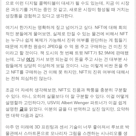
으로 이런 디지털 콜렉티블이 대세가 될 수도 있는데, 지금 이 시장
은 과도기를 거치는 중인 것 같고, 새로운 시장이 형성될 때 거치는
성장통을 경험하고 있다고 생각한다.
여기서 한가지는 명확하게 짚고 넘어가고 싶다. NFT에 대해 회의
적인 분들에게 물어보면, 실제로 만질 수 있는 물건에 비해서 NFT
는 누구나 쉽게 복제가 가능해서 진위 여부를 판단하는 게 힘들기
때문에 지루한 원숭이 JPEG을 수 억 원 주고 구매하는 건 미친 짓
이라고 할 것이다. 잭 도시의 첫 번째 트윗 NFT가 $2.9M에 판매됐
는데, 그냥
여기
가서 보면 되는걸 이 돈을 주고 사는 건 대부분 사
람들에게 상당히 이상하게 보일 것이다. 나는 이렇게 비싼 돈을 주
고 NFT를 구매하는 건 이해 못 하지만, NFT의 진위 여부에 대해서
는 전혀 의심하진 않는다.
조금 더 자세히 생각해보면, NFT도 진품과 짝퉁을 충분히 구분할
수 있다. 아니, 오히려 실물보다 더 잘 구분할 수 있다. 이걸 어떻게
설명할까 고민하다가, USV의 Albert Wenger 파트너가 이걸 쉽게
설명한
글
을 읽었다. 이분의 글을 다 번역하고 싶진 않지만, 요약하
면 대략 다음과 같다.
아주 먼 미래에 3D 프린팅과 센서 기술이 너무 좋아져서 루브르 박
물관에서 스마트폰으로 모나리자 그림을 스캔하는 시나리오를 생