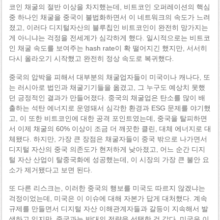
코인 채굴의 절반 이상을 차지했는데, 비트코인 오퍼레이션의 핵심
중 하나인 채굴을 중국이 불법화하면서 이 네트워크의 속도가 느려
졌고, 이러다 디지털자산의 블루칩인 비트코인이 완전히 망가지는
게 아니냐는 걱정을 전세계가 심각하게 했다. 일시적으로는 비트코
인 채굴 속도를 보여주는 hash rate이 확 떨어지긴 했지만, 서서히
다시 올라오기 시작했고 완전히 정상 속도로 복귀했다.
중국의 압박을 피해서 대부분의 채굴업자들이 미국이나 캐나다, 또
는 러시아로 법인과 채굴기기들을 옮겼고, 그 누구도 예상치 못했
던 긍정적인 결과가 만들어졌다. 중국의 채굴업은 탄소를 많이 배
출하는 석탄 에너지로 운영돼서 심각한 환경과 ESG 문제를 야기했
고, 이 또한 비트코인에 대한 공격 포인트였는데, 중국을 탈피하면
서 이제 채굴의 60% 이상이 조금 더 깨끗한 클린, 대체 에너지로 대
체됐다. 하지만, 가장 큰 장점은 채굴자들이 중국 밖으로 나가면서
디지털 자산의 중국 의존도가 현저하게 낮아졌고, 어느 순간 디지
털 자산 산업이 탈중국화에 성공했는데, 이 시장의 가장 큰 불안 요
소가 제거됐다고 보면 된다.
또 다른 리스크는, 이러한 중국의 행보를 미국도 따르지 않겠냐는
걱정이었는데, 미국은 이 이슈에 대해 자본가 답게 대처했다. 계속
규제를 만들면서 디지털 자산 이해관계자들과 갈등이 지속해서 발
생하고 있지만, 중국과는 반대의 전략을 선택한 것 같다. 미국은 이