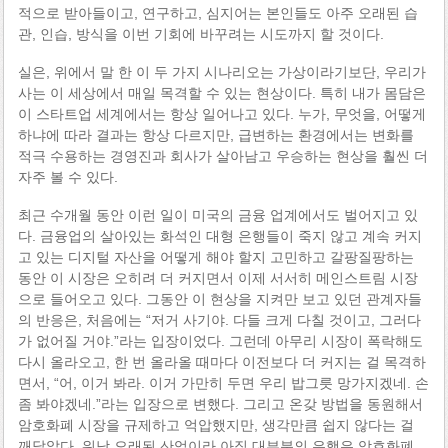
적으로 받아들이고, 연구하고, 심지어는 본인들도 아주 오래된 습
관, 인습, 방식을 이번 기회에 바꾸려는 시도까지 할 것이다.
실은, 위에서 말 한 이 두 가지 시나리오는 가상이라기보단, 우리가
사는 이 세상에서 매일 목격할 수 있는 현상이다. 특히 내가 몸담은
이 스타트업 세계에서는 항상 일어나고 있다. 누가, 무엇을, 어떻게
하냐에 따라 결과는 항상 다르지만, 급변하는 환경에서는 변화를
적극 수용하는 경영진과 회사가 살아남고 우승하는 현상을 훨씬 더
자주 볼 수 있다.
최근 수개월 동안 이런 일이 미국의 금융 업계에서도 벌어지고 있
다. 금융업의 살아있는 화석인 대형 은행들이 죽지 않고 계속 커지
고 있는 디지털 자산을 어떻게 해야 할지 고민하고 갈팡질팡하는
동안 이 시장은 오히려 더 커지면서 이제 서서히 메인스트림 시장
으로 들어오고 있다. 그동안 이 현상을 지켜만 보고 있던 관계자들
의 반응은, 처음에는 “저거 사기야. 다들 크게 다칠 것이고, 그러다
가 없어질 거야.”라는 입장이었다. 그런데 아무리 시장이 폭락해도
다시 올라오고, 한 번 올라올 때마다 이전보다 더 커지는 걸 목격하
면서, “어, 이거 봐라. 이거 가만히 두면 우리 밥그릇 망가지겠네. 손
좀 봐야겠네.”라는 입장으로 변했다. 그리고 온갖 방법을 동원해서
암호화폐 시장을 규제하고 억압했지만, 생각만큼 쉽지 않다는 걸
깨달았다. 워낙 오래된 산업이라 아직 대부분의 은행은 암호화폐