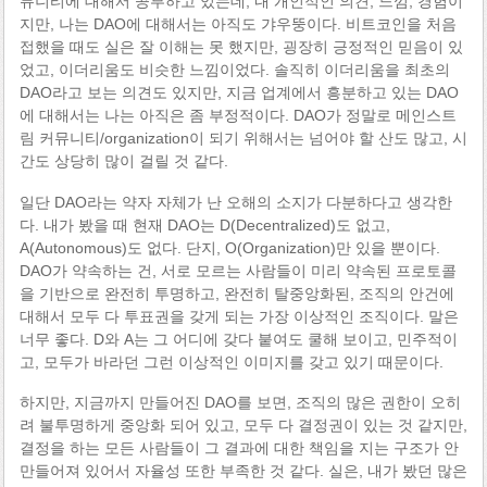
뮤니티에 대해서 공부하고 있는데, 내 개인적인 의견, 느낌, 경험이
지만, 나는 DAO에 대해서는 아직도 갸우뚱이다. 비트코인을 처음
접했을 때도 실은 잘 이해는 못 했지만, 굉장히 긍정적인 믿음이 있
었고, 이더리움도 비슷한 느낌이었다. 솔직히 이더리움을 최초의
DAO라고 보는 의견도 있지만, 지금 업계에서 흥분하고 있는 DAO
에 대해서는 나는 아직은 좀 부정적이다. DAO가 정말로 메인스트
림 커뮤니티/organization이 되기 위해서는 넘어야 할 산도 많고, 시
간도 상당히 많이 걸릴 것 같다.
일단 DAO라는 약자 자체가 난 오해의 소지가 다분하다고 생각한
다. 내가 봤을 때 현재 DAO는 D(Decentralized)도 없고,
A(Autonomous)도 없다. 단지, O(Organization)만 있을 뿐이다.
DAO가 약속하는 건, 서로 모르는 사람들이 미리 약속된 프로토콜
을 기반으로 완전히 투명하고, 완전히 탈중앙화된, 조직의 안건에
대해서 모두 다 투표권을 갖게 되는 가장 이상적인 조직이다. 말은
너무 좋다. D와 A는 그 어디에 갖다 붙여도 쿨해 보이고, 민주적이
고, 모두가 바라던 그런 이상적인 이미지를 갖고 있기 때문이다.
하지만, 지금까지 만들어진 DAO를 보면, 조직의 많은 권한이 오히
려 불투명하게 중앙화 되어 있고, 모두 다 결정권이 있는 것 같지만,
결정을 하는 모든 사람들이 그 결과에 대한 책임을 지는 구조가 안
만들어져 있어서 자율성 또한 부족한 것 같다. 실은, 내가 봤던 많은