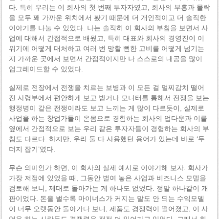
다. 특히 우리는 이 회사의 첫 번째 투자자였고, 회사의 부흥과 몰락
을 모두 꽤 가까운 위치에서 봤기 때문에 더 개인적이고 더 솔직한
이야기를 나눌 수 있었다. 나는 솔직히 이 회사의 부침을 보면서 사
업에 대해서 간접적으로 배웠고, 특히 대표와 회사의 경영진이 이
위기에 어떻게 대처하고 여러 번 망할 뻔한 고비를 어떻게 넘기는
지 가까운 곳에서 보면서 간접적이지만 나 스스로의 내공을 많이
업그레이드할 수 있었다.
실제로 전장에서 전쟁을 치르는 보병과 이 모든 걸 멀찌감치 떨어
진 사령부에서 편안하게 보고 받거나 모니터를 통해서 전쟁을 보는
행정병이 같은 전쟁이라도 보고 느끼는 게 많이 다르듯이, 실제로
사업을 하는 창업가들이 온몸으로 경험하는 회사의 업다운과 이를
옆에서 간접적으로 보는 우리 같은 투자자들이 경험하는 회사의 부
침도 다르다. 하지만, 우리 둘 다 사용했던 용어가 있는데 바로 ‘두
더지 잡기’였다.
무슨 의미인가 하면, 이 회사의 실제 예시로 이야기해 보자. 회사가
가장 저점에 있었을 때, 그동안 벌여 놓은 사업과 비즈니스 모델을
검토해 보니, 제대로 돌아가는 게 하나도 없었다. 정말 하나같이 개
판이었다. 돈을 벌수록 마이너스가 커지는 말도 안 되는 수익모델
이 너무 오랫동안 돌아가다 보니, 제품도 경쟁력이 떨어졌고, 이 사
업을 하는 사람들도 경쟁력을 점점 더 잃어가고 있었다. 그래서 회