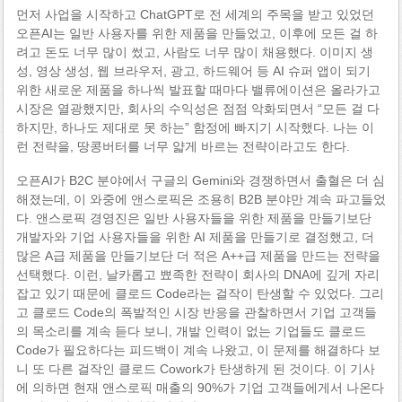
먼저 사업을 시작하고 ChatGPT로 전 세계의 주목을 받고 있었던
오픈AI는 일반 사용자를 위한 제품을 만들었고, 이후에 모든 걸 하
려고 돈도 너무 많이 썼고, 사람도 너무 많이 채용했다. 이미지 생
성, 영상 생성, 웹 브라우저, 광고, 하드웨어 등 AI 슈퍼 앱이 되기
위한 새로운 제품을 하나씩 발표할 때마다 밸류에이션은 올라가고
시장은 열광했지만, 회사의 수익성은 점점 악화되면서 “모든 걸 다
하지만, 하나도 제대로 못 하는” 함정에 빠지기 시작했다. 나는 이
런 전략을, 땅콩버터를 너무 얇게 바르는 전략이라고도 한다.
오픈AI가 B2C 분야에서 구글의 Gemini와 경쟁하면서 출혈은 더 심
해졌는데, 이 와중에 앤스로픽은 조용히 B2B 분야만 계속 파고들었
다. 앤스로픽 경영진은 일반 사용자들을 위한 제품을 만들기보단
개발자와 기업 사용자들을 위한 AI 제품을 만들기로 결정했고, 더
많은 A급 제품을 만들기보단 더 적은 A++급 제품을 만드는 전략을
선택했다. 이런, 날카롭고 뾰족한 전략이 회사의 DNA에 깊게 자리
잡고 있기 때문에 클로드 Code라는 걸작이 탄생할 수 있었다. 그리
고 클로드 Code의 폭발적인 시장 반응을 관찰하면서 기업 고객들
의 목소리를 계속 듣다 보니, 개발 인력이 없는 기업들도 클로드
Code가 필요하다는 피드백이 계속 나왔고, 이 문제를 해결하다 보
니 또 다른 걸작인 클로드 Cowork가 탄생하게 된 것이다. 이 기사
에 의하면 현재 앤스로픽 매출의 90%가 기업 고객들에게서 나온다