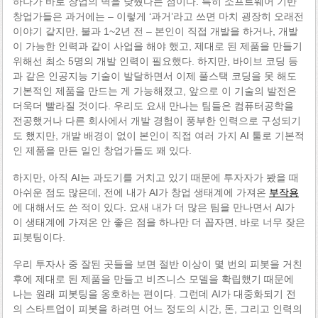
하나가 바로 창업의 벽을 낮췄다는 점이다. 특히 소프트웨어 기반
창업가들은 과거에는 – 이렇게 ‘과거’라고 쓰면 마치 굉장히 오래전
이야기 같지만, 불과 1~2년 전 – 본인이 직접 개발을 하거나, 개발
이 가능한 인력과 같이 사업을 해야 했고, 제대로 된 제품을 만들기
위해선 최소 5명의 개발 인력이 필요했다. 하지만, 바이브 코딩 등
과 같은 인공지능 기술이 발달하면서 이제 풀스택 코딩을 못 해도
기본적인 제품을 만드는 게 가능해졌고, 앞으로 이 기술의 발전은
더욱더 빨라질 것이다. 우리도 요새 만나는 팀들은 컴퓨터공학을
전공했거나 다른 회사에서 개발 경험이 풍부한 인력으로 구성되기
도 했지만, 개발 배경이 없이 본인이 직접 여러 가지 AI 툴로 기본적
인 제품을 만든 일인 창업가들도 꽤 있다.
하지만, 아직 AI는 과도기를 거치고 있기 때문에 투자자가 봤을 때
아쉬운 점도 많은데, 전에 내가 AI가 창업 생태계에 가져온
부작용
에 대해서도 쓴 적이 있다. 요새 내가 더 많은 팀을 만나면서 AI가
이 생태계에 가져온 안 좋은 점을 하나만 더 꼽자면, 바로 너무 잦은
피봇팅이다.
우리 투자사 중 잘된 곳들을 보면 절반 이상이 몇 번의 피봇을 거친
후에 제대로 된 제품을 만들고 비즈니스 모델을 확립했기 때문에
나는 원래 피봇팅을 옹호하는 편이다. 그런데 AI가 대중화되기 전
의 스타트업이 피봇을 하려면 어느 정도의 시간, 돈, 그리고 인력의