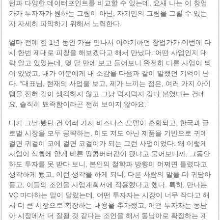
턴과 다양한 데이터포인트를 비교할 수 있는데, 요새 나는 이 창업
가가 투자자가 원하는 그림이 아닌, 자기만의 그림을 그릴 수 있는
지 자세히 파악하기 위해서 노력한다.
얼마 전에 한 1년 동안 가끔 만나서 이야기하던 창업가가 이번에 다
시 한번 제대로 피칭을 해보겠다고 해서 만났다. 어떤 사업인지 대
략 알고 있었는데, 몇 달 만에 보고 들어보니 완전히 다른 사업이 되
어 있었고, 내가 이분에게 내 소감을 다음과 같이 말했던 기억이 난
다. “대표님, 현재의 사업을 보고, 제가 느끼는 점은, 여러 가지 아이
템을 전혀 깊이 생각하지 않고 그냥 덕지덕지 갖다 붙였다는 건데
요, 솔직히 뾰족함이라곤 전혀 보이지 않아요.”
내가 그날 봤던 건 여러 가지 비즈니스 모델이 혼합되고, 한국과 글
로벌 시장을 모두 공략하는, 이도 저도 아닌 제품을 기반으로 귀에
걸면 귀걸이 코에 걸면 코걸이가 되는 그런 사업이었다. 왜 이렇게
사업이 식빵에 얕게 바른 땅콩버터같이 됐냐고 물어보니까, 그동안
하도 투자를 못 받다 보니, 본인의 철학과 방향이 어쩌면 틀렸다고
생각하게 됐고, 이런 생각을 하게 되니, 다른 사람의 말을 더 귀담아
듣고, 이들의 조언을 사업계획서에 적용했다고 했다. 특히, 만나는
VC 마다하는 말이 달랐는데, 어떤 투자자는 시장이 너무 작다고 해
서 더 큰 시장으로 확장하는 내용을 추가했고, 어떤 투자자는 동남
아 시장에서 더 잘될 것 같다는 조언을 해서 동남아로 확장하는 계