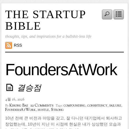
THE STARTUP
BIBLE
thoughts, tips, and inspirations for a bullshit-less life
RSS
FoundersAtWork
결승점
4월 16, 2026
12 Comments
Kihong Bae
compounding
,
consistency
,
failure
,
By
Tags:
FoundersAtWork
,
hustle
,
Strong
10년 전에 큰 비전과 야망을 갖고, 잘 다니던 대기업에서 퇴사하고
창업했는데, 10년이 지난 이 시점에 현실은 내가 상상했던 모습과