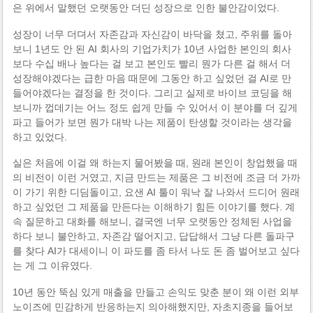
은 위에서 말했던 오랫동안 더딘 성장으로 인한 불안감이었다.
성장이 너무 더뎌서 자존감과 자신감이 바닥을 쳤고, 주위를 돌아
보니 1년도 안 된 AI 회사의 기업가치가 10년 사업한 본인의 회사
보다 수십 배나 높다는 걸 보고 본인도 빨리 뭔가 다른 걸 해서 더
성장해야겠다는 급한 마음 때문에 그동안 하고 싶었던 걸 AI로 만
들어야겠다는 결정을 한 것이다. 그리고 실제로 바이브 코딩을 해
보니까 껍데기는 어느 정도 쉽게 만들 수 있어서 이 분야를 더 깊게
파고 들어가 보면 뭔가 대박 나는 제품이 탄생할 것이라는 생각을
하고 있었다.
실은 처음에 이걸 왜 하는지 물어봤을 때, 원래 본인이 창업했을 때
의 비전이 이런 거였고, 지금 만드는 제품은 그 비전에 조금 더 가까
이 가기 위한 디딤돌이고, 요샌 AI 툴이 워낙 잘 나와서 드디어 원래
하고 싶었던 그 제품을 만든다는 이해하기 힘든 이야기를 했다. 계
속 질문하고 대화를 해보니, 결국엔 너무 오랫동안 정체된 사업을
하다 보니 불안하고, 자존감 떨어지고, 답답해서 그냥 다른 돌파구
를 찾다 AI가 대세이니 이 파도를 좀 타서 나도 돈 좀 벌어보고 싶다
는 게 그 이유였다.
10년 동안 뚝심 있게 매출을 만들고 손익도 맞춘 분이 왜 이런 외부
노이즈에 민감하게 반응하는지 의아해했지만, 자초지종을 들어보