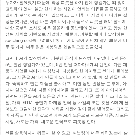
투자가 필요했기 때문에 막상 피봇을 하기 전에 창업가는 꽤 많이
고민해야 했다. 일단 현재 하는 사업이 안되는 이유를 꼼꼼하고 면
밀하게 분석하는 과정이 필요했고, 그 이후 이 사업이 아니라는 결
정을 했다면, 어떤 다른 아이디어나 제품으로 피봇을 해야 할지에
대한 공부와 조사도 매우 꼼꼼하게 동반돼야 했다. 그리고 항상 한
정된 자원을 기반으로 사업하기 때문에, 피봇할 때마다 발생하는
switching cost를 고려해야 했고, 이 비용이 만만치 않기 때문에 너
무 잦거나, 너무 많은 피봇팅은 현실적으로 힘들었다.
그런데 AI가 발전하면서 피봇팅 공식이 완전히 바뀌었다. 1년 동안
5번 만난 창업가가 있는데, 5번 만날 때마다 5개의 완전히 다른 제
품과 사업을 나에게 피칭했다. 피봇할만한 아이템도 AI에게 물어보
고, 그 제품을 AI에게 만들어 달라고 하면 꽤 쉽게, 꽤 잘 만들어준
다. 뚝딱하고 만든 제품을 출시하고, 며칠 동안 반응을 본 후에, 아
니다 싶으면 AI에 다른 아이디어를 달라고 하고, 또 이 아이디어와
관련된 제품을 AI의 도움을 얻어서 만든다. 제품 설명, 비즈니스 모
델, 가격, GTM, 중단기 마케팅 전략 등 사업의 모든 것을 AI에게 물
어보면 그럴싸한 전략과 계획을 자판기같이 금세 뱉어준다. 그리고
이 제품도 아닌 것 같으면 계속 AI의 도움으로 새로운 제품, 새로운
시장, 새로운 가격, 새로운 전략으로 피봇팅 한다.
AI를 활용하니까 뭐든지 할 수 있고, 피봇팅이 너무 쉬워졌는데, 솔