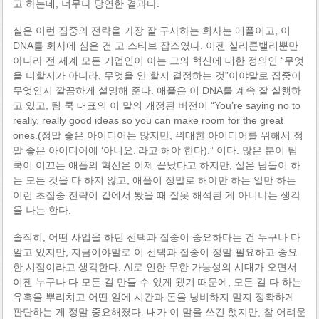
고 하는데, 너무나 당연한 결과다.
실은 이런 집중의 전략을 가장 잘 구사하는 회사는 애플이고, 이
DNA를 회사에 심은 건 고 스티브 잡스였다. 이젠 실리콘밸리뿐만
아니라 전 세계 모든 기업인이 아는 그의 혁신에 대한 정의인 “무엇
을 더할지가 아니라, 무엇을 안 할지 결정하는 것”이야말로 집중이
무엇인지 깔끔하게 설명해 준다. 애플은 이 DNA를 계속 잘 실행하
고 있고, 팀 쿡 대표의 이 말의 개정된 버전이 “You’re saying no to
really, really good ideas so you can make room for the great
ones.(정말 좋은 아이디어는 많지만, 위대한 아이디어를 위해서 정
말 좋은 아이디어에 ‘아니요.’라고 해야 한다).” 이다. 많은 분이 팀
쿡이 이끄는 애플의 혁신은 이제 끝났다고 하지만, 실은 남들이 하
는 모든 것을 다 하지 않고, 애플이 정말로 해야만 하는 일만 하는
이런 초집중 전략이 겉에서 봤을 때 잘못 해석된 게 아니냐는 생각
을 나는 한다.
솔직히, 어떤 사업을 하던 선택과 집중이 중요하다는 건 누구나 다
알고 있지만, 지금이야말로 이 선택과 집중이 정말 필요하고 중요
한 시점이라고 생각한다. AI로 인한 무한 가능성의 시대가 오면서
이젠 누구나 다 모든 걸 만들 수 있게 됐기 때문에, 모든 걸 다 하는
유혹을 뿌리치고 어떤 일에 시간과 돈을 낭비하지 말지 정확하게
판단하는 게 정말 중요해졌다. 내가 이 말을 쓰긴 했지만, 참 어려운