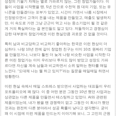
성장의 기울기 자체는 별로 가파르지 않는, 그런 창업가들이다. 이
들이 사업을 시작했을 땐, 5년 안으로 수천억 원 대의 기업, 또는 유
니콘을 만들겠다는 포부가 있었고, 시간이 가면서 나름 시장에서
인정받으면서 고객이 돈을 내는 제품을 만들었고, 매출도 발생하지
만, 이 속도로 가면 그냥 근근이 먹고 사는 중소기업이 될 것 같은
게 거의 확실하다는 걸 본인들도 알고 있다. 저돌적이고 경쟁심이
강한 대부분의 창업가에겐 이런 현실만큼 괴로운 건 없을 것이다.
특히 남과 비교당하고 비교하기 좋아하는 한국은 이런 현상이 더
심하다. 나랑 10년 전에 같이 창업한 친구는 이미 10조 원짜리 기업
을 만들었거나, 나보다 훨씬 더 늦게 나랑 비슷한 사업을 시작한 다
른 어린 창업가는 이미 우리보다 투자도 많이 받았고 성장도 가파
르다면 자신을 계속 남들과 비교하면서 소위 말하는 현타를 매일
느낀다. “도대체 나는 뭘 하고 있지?”라는 질문을 매일매일 하면서
방황한다.
이런 현실 속에서 매일 스트레스 받으면서 사업하는 대표들이 우리
포트폴리오에 꽤 많다. 이 중 어떤 분은 그동안 10년 했던 사업과는
상관없는 다른 제품을 만들면서 테스팅하고 있었다. AI와 관련된
제품이었는데, 내가 봤을 땐 경쟁력이 없고 그동안 이 회사가 했던
것과는 완전히 다른 분야라서 성공 확률이 낮다고 생각했다. 굳이
왜 이 시점에 이런 제품을 만드는지 이야기해 보니, 그 고민의 근원