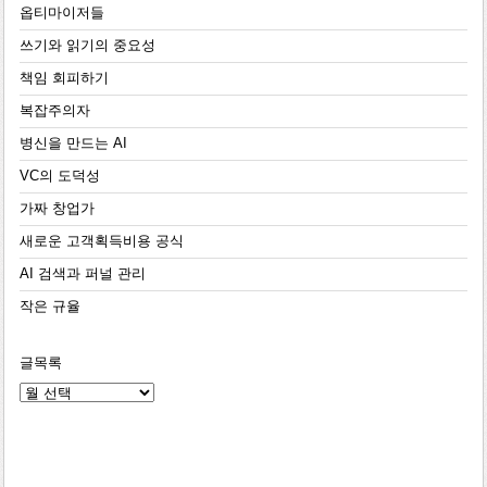
옵티마이저들
쓰기와 읽기의 중요성
책임 회피하기
복잡주의자
병신을 만드는 AI
VC의 도덕성
가짜 창업가
새로운 고객획득비용 공식
AI 검색과 퍼널 관리
작은 규율
글목록
글
목
록