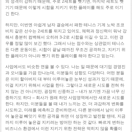
의 성격이 강하기 때문에, 주로 2세트를 뺏기면, 마지막 세트도 뺏
기기 때문에 이렇게 시합을 지키기 위한 플레이를 해도 주로 이기
긴 한다.
하지만, 이번엔 아쉽게 남자 결승에서 패한 테니스 기계 노박 조코
비치 같은 선수는 2세트를 뒤지고 있어도, 체력과 정신력이 워낙 강
해서 충분히 컴백해서 오히려 3-2로 시합을 이길 수 있고, 이런 경
우를 정말 많이 보긴 했다. 그래서 나는 점수와는 상관없이 테니스
든 다른 운동이든, 시합이 끝날 때까진 무조건 공격하고, 지키기 위
한 플레이가 아니라 뺏기 위한 플레이를 해야 한다고 믿는다.
사업에서도 비슷한 면을 볼 수 있다. 나는 일 때문에 대기업 경영진
과 오너들을 가끔 만나는데, 이분들의 성향도 다양하다. 어떤 분들
은 이미 할아버지 대 부터 이루어놓은 눈부신 성과가 있기 때문에,
이걸 지키기 위해서 사업을 한다. 그렇다고 새로운 시도를 전혀 하
지 않는 건 아니지만, 굉장히 신중하고 – 내가 보기엔 가끔 너무 신
중하기도 하다 – 회사가 원래 하던 사업영역에서만 새로운 시도를
한다. 하지만, 이분들을 볼 때 내가 느끼는 건, 더 과감하게 변화를
시도하고, 미래를 예측하고 준비하면서, 다른 분야에서 남이 이루
어 놓은걸 빼앗기 위한 공격을 하면 더 성장하고 발전할 텐데, 지금
까지 이루어 놓은걸 지키려는 방어만 하는 것 같다. 빠르게 변하는
비즈니스 환경에서 이런 지키기 위한 전략은 먹히지 않을 확률이