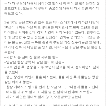
두가 다 루틴에 대해서 생각하고 있어서 이 책이 잘 팔리는건진 잘
모르겠지만, 오늘은 이 루틴의 중요성에 대해서 다시 한번 이야기
해보고 싶다.
1월 30일 끝난 2022년 호주 오픈 테니스 대회에서 라파엘 나달이
10살이나 어린 다닐 메드베데프를 이기면서 21번째 그랜드 슬램
타이틀을 거머쥐었다. 경기 시간이 거의 5시간이었는데, 혈투라고
밖에 설명할 수 없을 정도로 긴장감이 넘치는 경기였다. 나달을 좀
아는 분들은, 정말 독특한 습관과 루틴을 가진 선수라는걸 알 텐데,
여기에 전부 다 나열할 순 없지만, 대략 다음과 같은 루틴을 항상 반
복한다:
–시합 45분 전에 찬 물로 샤워를 한다
–양말은 항상 양쪽 다 같은 높이로 신는다
–코트 입장 후, 관중을 마주 보면서 점프를 하고, 점프하면서 점퍼
를 벗는다
–중간 중간에 쉬면서 물을 마시는데, 물을 마신 후에 물병은 항상
같은 위치에 놓는다
–항상 에너지 드링크를 먼저 한 모금 먹고, 그다음에 물을 마신다
–머리를 귀 뒤로 말고, 바지를 몇 번 살짝 내린 후에 서브한다
–사이드라인은 절대로 밟지 않고, 오른발로만 넘는다
이 외에도 뭐가 많지만, 이걸 다 나열해보면 나달의 루틴은 습관과