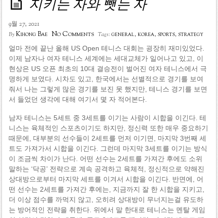
지키는 자와 뺏는 자
9월 27, 2021
No Comments
Kihong Bae
general
,
korea
,
sports
,
strategy
By
Tags:
얼마 전에 끝난 올해 US Open 테니스 대회는 굉장히 재미있었다.
이제 남자나 여자 테니스 세계에는 세대교체가 일어나고 있고, 이
현상은 US 오픈 최초의 10대 결승전이 벌어진 여자 테니스에서 극
명하게 보였다. 시차도 있고, 한국에서는 선별적으로 경기를 보여
줘서 나는 그렇게 많은 경기를 보진 못 했지만, 테니스 경기를 보면
서 들었던 생각에 대해 여기서 몇 자 적어본다.
남자 테니스는 5세트 중 3세트를 이기는 사람이 시합을 이긴다. 테
니스는 육체적인 스포츠이기도 하지만, 정신력 또한 매우 중요하기
때문에, 대부분의 선수들이 2세트를 먼저 이기면, 마지막 3번째 세
트도 가져가서 시합을 이긴다. 그런데 마지막 3세트를 이기는 방식
이 조금씩 차이가 난다. 어떤 선수는 2세트를 가져간 후에도 소위
말하는 ‘닥공’ 전략으로 계속 공격하고 육체적, 정신적으로 약해진
상대방으로부터 마지막 세트를 이겨서 시합을 이긴다. 반면에, 어
떤 선수는 2세트를 가져간 후에는, 지금까지 잘 한 시합을 지키고,
더 이상 점수를 까먹지 않고, 오히려 상대방이 무너지는걸 유도하
는 방어적인 전략을 취한다. 위에서 말 한대로 테니스는 멘탈 게임