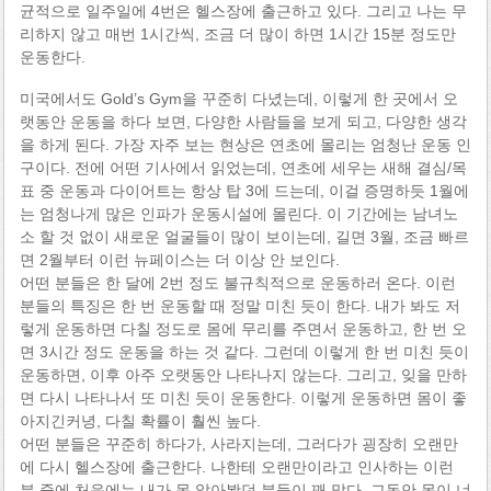
균적으로 일주일에 4번은 헬스장에 출근하고 있다. 그리고 나는 무
리하지 않고 매번 1시간씩, 조금 더 많이 하면 1시간 15분 정도만
운동한다.
미국에서도 Gold’s Gym을 꾸준히 다녔는데, 이렇게 한 곳에서 오
랫동안 운동을 하다 보면, 다양한 사람들을 보게 되고, 다양한 생각
을 하게 된다. 가장 자주 보는 현상은 연초에 몰리는 엄청난 운동 인
구이다. 전에 어떤 기사에서 읽었는데, 연초에 세우는 새해 결심/목
표 중 운동과 다이어트는 항상 탑 3에 드는데, 이걸 증명하듯 1월에
는 엄청나게 많은 인파가 운동시설에 몰린다. 이 기간에는 남녀노
소 할 것 없이 새로운 얼굴들이 많이 보이는데, 길면 3월, 조금 빠르
면 2월부터 이런 뉴페이스는 더 이상 안 보인다.
어떤 분들은 한 달에 2번 정도 불규칙적으로 운동하러 온다. 이런
분들의 특징은 한 번 운동할 때 정말 미친 듯이 한다. 내가 봐도 저
렇게 운동하면 다칠 정도로 몸에 무리를 주면서 운동하고, 한 번 오
면 3시간 정도 운동을 하는 것 같다. 그런데 이렇게 한 번 미친 듯이
운동하면, 이후 아주 오랫동안 나타나지 않는다. 그리고, 잊을 만하
면 다시 나타나서 또 미친 듯이 운동한다. 이렇게 운동하면 몸이 좋
아지긴커녕, 다칠 확률이 훨씬 높다.
어떤 분들은 꾸준히 하다가, 사라지는데, 그러다가 굉장히 오랜만
에 다시 헬스장에 출근한다. 나한테 오랜만이라고 인사하는 이런
분 중에 처음에는 내가 못 알아봤던 분들이 꽤 많다. 그동안 몸이 너