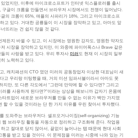
 있었지만, 이후에 마이크로소프트가 인터넷 익스플로러를 출시
, 구글이 크롬을 만들면서 브라우저 시장에서도 전쟁이 일어났다.
글의 크롬이 65%, 애플의 사파리가 18%, 그리고 마이크로소프
점유하고 있다. 거대한 공룡들이 이 시장을 장악하고 있고, 아마도 앞
너뜨리는 건 쉽지 않을 것 같다.
언제든지 바뀔 수 있고, 이 시장에는 영원한 강자도, 영원한 약자도
저 시장을 장악하고 있지만, 이 와중에 파이어폭스나 Brave 같은
들의 사랑을 받고 있다. 우리 투자사
미러
도 현재 이 시장의 일부
히 노력하고 있다.
, 캐치패션의 CTO 였던 미러의 공동창업자 이상현 대표님이 새
다고 우리랑 미팅했을 때, 거의 미션 임파서블이라서 아마도 못
 하지만, 또 다른 각도에서 “그런데 만약에 할 수 있다면? 그리고
 미러를 사용하게 된다면?”이라는 상상을 해보니까 갑자기 온몸에
스타트업이 새로운 브라우저를 만들 수 없는 이유가 백만 가지였
면 할 수 있을 것이라는 단 한 가지 이유를 우린 찾아서 투자했다.
도와주는 브라우저다. 셀프오거나이징(self-organizing) 기능
 웹 브라우징 활동을 자동으로 정리하고 구조화해 준다. 작업용
하고 절대로 닫지 않아서, 끝없이 늘어나는 탭 때문에 현대 사회
고통을 받고 있을 것이다. 이 문제점을 미러는 시중에 나와 있는 기