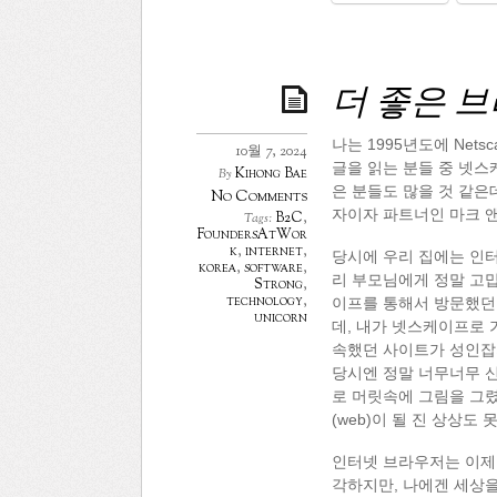
더 좋은 
나는 1995년도에 Ne
10월 7, 2024
글을 읽는 분들 중 넷스
Kihong Bae
By
은 분들도 많을 것 같은
No Comments
자이자 파트너인 마크 
B2C
,
Tags:
FoundersAtWor
k
,
internet
,
당시에 우리 집에는 인터
korea
,
software
,
리 부모님에게 정말 고맙
Strong
,
technology
,
이프를 통해서 방문했던
unicorn
데, 내가 넷스케이프로 
속했던 사이트가 성인잡지
당시엔 정말 너무너무 신기
로 머릿속에 그림을 그렸
(web)이 될 진 상상도 못
인터넷 브라우저는 이제 
각하지만, 나에겐 세상을