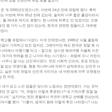
번에 정말 오랜만에 유럽 땅을 밟았다.
온 게 2000년도였으니까, 이번에 24년 만에 유럽에 왔다. 특히
는 이번에 무려 35년 만에 갔는데, 솔직히 너무 짧은 출장이라서
, 뭘 제대로 먹지도 못했다. 한 나라에 하루도 안 있었지만, 오랜
동안 몇 가지 느낀 점이 있는데, 한국과 관련된 점들이고, 대부분
이었다.
학교를 유럽에서 다녔다. 이게 언제였냐면, 1988년 서울 올림픽
진같이 기억하고 있진 않지만, 그때까지만 해도 한국은 정말 못 사
는 나라에서 비행기를 타고 – 참고로, 당시엔 해외여행 자율화 이전
 국가의 허락을 받고 나가야 하는 시기였다 – 유럽에 오니 어린이
 너무나 잘 사는 선진국이었다. 멋진 사회적 인프라, 온갖 맛있는
도 잘 입는 멋쟁이들, 행동 하나하나에 여유가 넘쳐흐르는 선진국 사
었고, 실은 이런 유럽의 선진국 이미지는 내 머릿속에 아주 오랫동안
 전 까진.
 내가 보고 느낀 점들은 당시의 느낌과는 정반대였다. 가는 곳마
던 것 같다. “어, 유럽이 이렇게 후졌었나? 내 기억으론 정말 잘
아니네.” 심지어는 런던 호텔에서 우연히 대학교 선배를 만났는데,
야기를 했다. “기홍아, 영국이 원래 이렇게 후진 나라였니? 나는