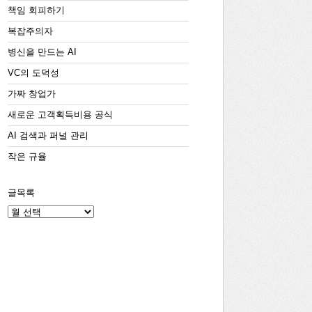
책임 회피하기
복잡주의자
병신을 만드는 AI
VC의 도덕성
가짜 창업가
새로운 고객획득비용 공식
AI 검색과 퍼널 관리
작은 규율
글목록
글
목
록